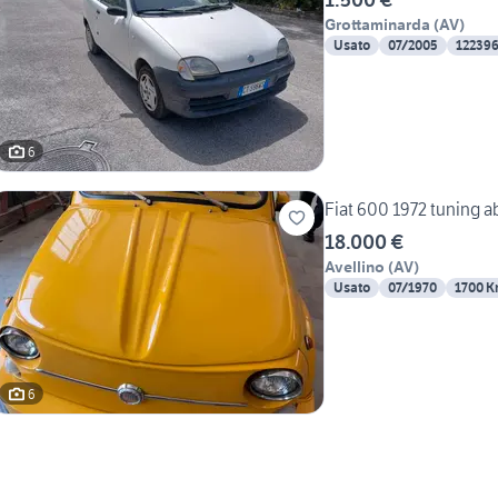
Grottaminarda
(
AV
)
Usato
07/2005
12239
6
Fiat 600 1972 tuning a
18.000 €
Avellino
(
AV
)
Usato
07/1970
1700 
6