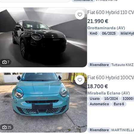
Fiat 600 Hybrid 110 
21.990 €
Grottaminarda
(
AV
)
Km0
06/2025
Mild Hy
7
Rivenditore
Tuttauto KM
Fiat 600 Hybrid 100
18.700 €
Mirabella Eclano
(
AV
)
Usato
10/2024
32000
Automatico
Euro 6
25
Rivenditore
MARTINIELL