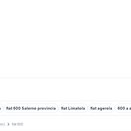
a
fiat 600 Salerno provincia
fiat Limatola
fiat agerola
600 a a
rov)
fiat 600