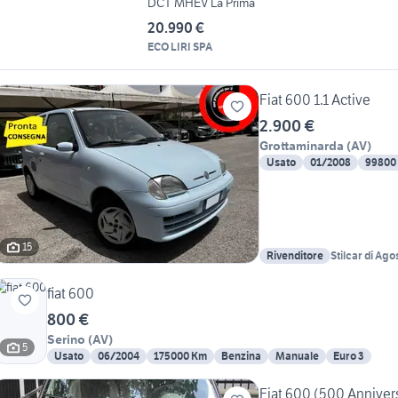
DCT MHEV La Prima
20.990 €
ECO LIRI SPA
Fiat 600 1.1 Active
2.900 €
Grottaminarda
(
AV
)
Usato
01/2008
99800
15
Rivenditore
Stilcar di Ag
fiat 600
800 €
Serino
(
AV
)
5
Usato
06/2004
175000 Km
Benzina
Manuale
Euro 3
Fiat 600 (500 Anniver