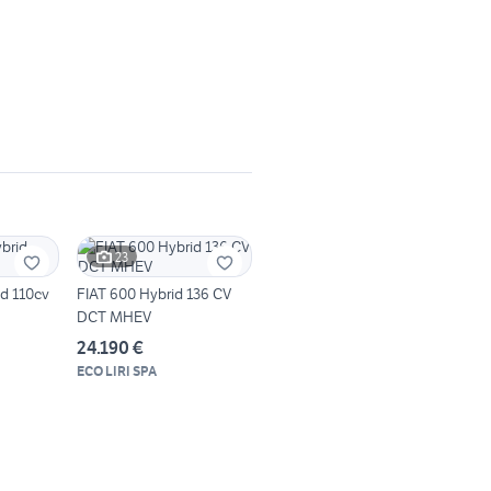
23
id 110cv
FIAT 600 Hybrid 136 CV
DCT MHEV
24.190 €
ECO LIRI SPA