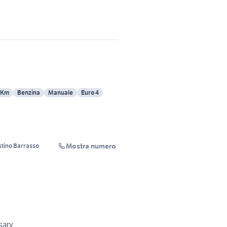
 Km
Benzina
Manuale
Euro 4
Mostra numero
ostino Barrasso
sary