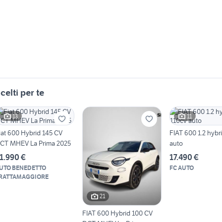
celti per te
13
11
iat 600 Hybrid 145 CV
FIAT 600 1.2 hybr
CT MHEV La Prima 2025
auto
1.990 €
17.490 €
UTO BENEDETTO
FC AUTO
RATTAMAGGIORE
21
FIAT 600 Hybrid 100 CV