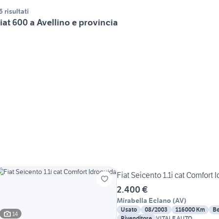
5 risultati
iat 600 a Avellino e provincia
Fiat Seicento 1.1i cat Comfort 
2.400 €
Mirabella Eclano
(
AV
)
Usato
08/2003
116000 Km
Be
14
Rivenditore
VITALE AUTO