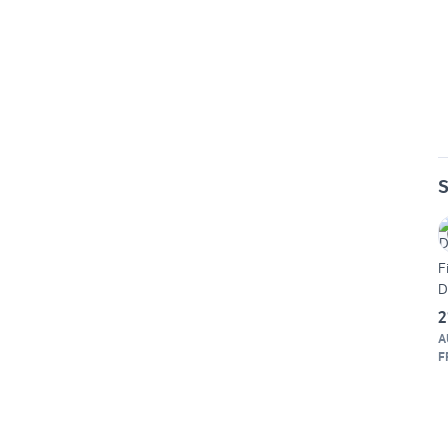
S
F
D
2
A
F