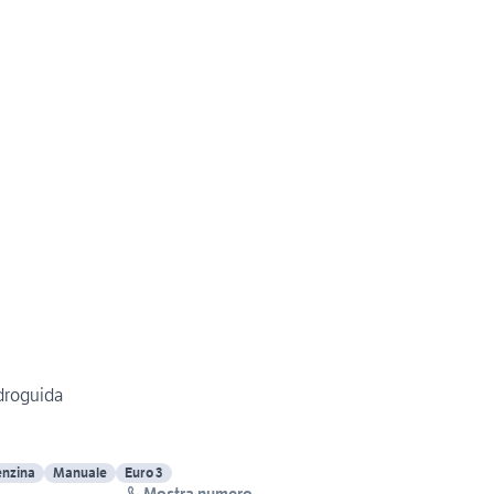
Idroguida
nzina
Manuale
Euro 3
Mostra numero