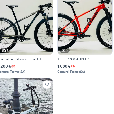
3
3
pecialized Stumpjumper HT
TREK PROCALIBER 9.6
.200 €
1.080 €
ontursi Terme
(
SA
)
Contursi Terme
(
SA
)