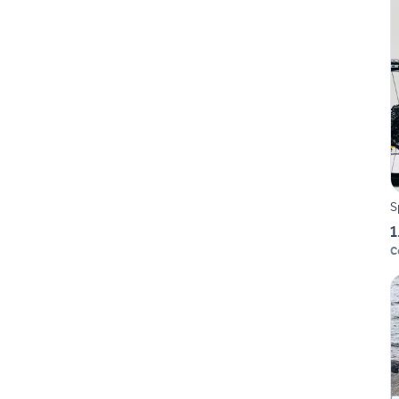
S
1
C