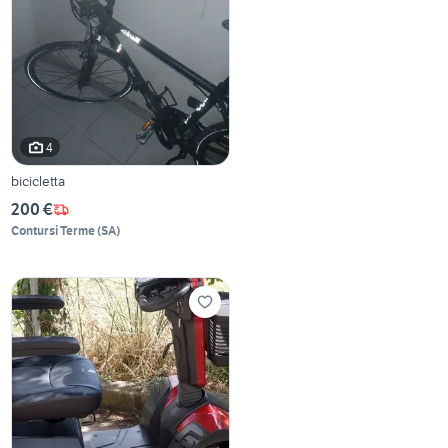
4
bicicletta
200 €
Contursi Terme
(
SA
)