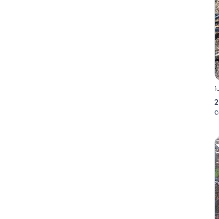
f
2
C