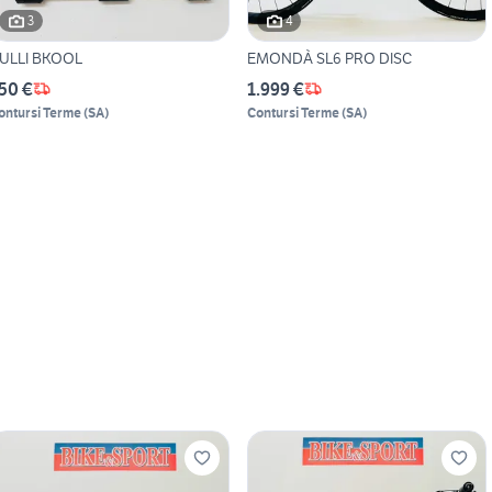
3
4
ULLI BKOOL
EMONDÀ SL6 PRO DISC
50 €
1.999 €
ontursi Terme
(
SA
)
Contursi Terme
(
SA
)