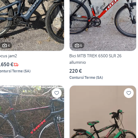
4
6
ocus jam2
Bici MTB TREK 6500 SLR 26
alluminio
.650 €
220 €
ontursi Terme
(
SA
)
Contursi Terme
(
SA
)