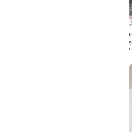
B
9
C