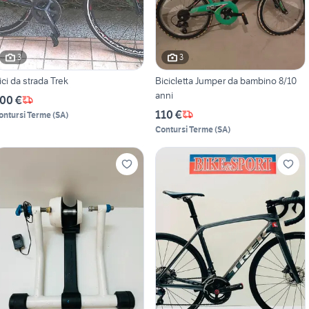
3
3
ici da strada Trek
Bicicletta Jumper da bambino 8/10
anni
00 €
110 €
ontursi Terme
(
SA
)
Contursi Terme
(
SA
)