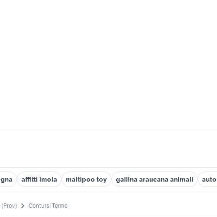
egna
affitti imola
maltipoo toy
gallina araucana animali
auto
 (Prov)
Contursi Terme