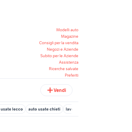
Modelli auto
Magazine
Consigli per la vendita
Negozi e Aziende
Subito per le Aziende
Assistenza
Ricerche salvate
Preferiti
Vendi
 usate lecco
auto usate chieti
lavoro gioia tauro
autonegozio 