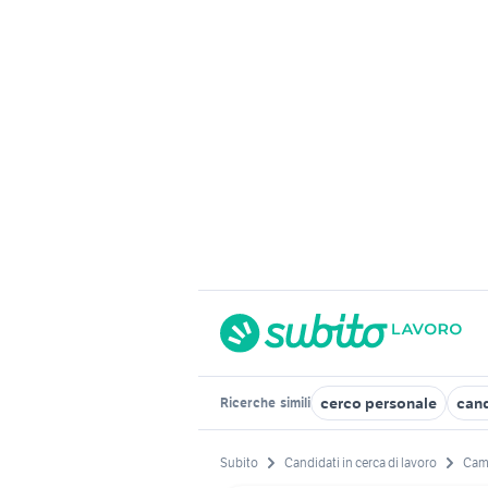
cerco personale
cand
Ricerche
simili
Subito
Candidati in cerca di lavoro
Cam