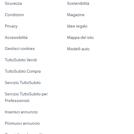
Caivano
Sicurezza
Sostenibilità
schiera
lavoro
suzuki jimny usato
Accessori Moto
lazio
Condizioni
Magazine
Terreni e rustici
Attrezzature di
Nautica
lavoro
Privacy
Idee regalo
Garage e box
Caravan e Camper
Accessibilità
Mappa del sito
Loft, mansarde e
Veicoli commerciali
altro
Gestisci cookies
Modelli auto
Case vacanza
TuttoSubito Vendi
Uffici e Locali
TuttoSubito Compra
commerciali
Servizio TuttoSubito
elettronica
per la casa e la
sports e hobby
Servizio TuttoSubito per
persona
Informatica
Animali
Professionisti
Arredamento e
Console e
Accessori per
Casalinghi
Inserisci annuncio
Videogiochi
animali
Elettrodomestici
Promuovi annuncio
Audio/Video
Musica e Film
Giardino e Fai da te