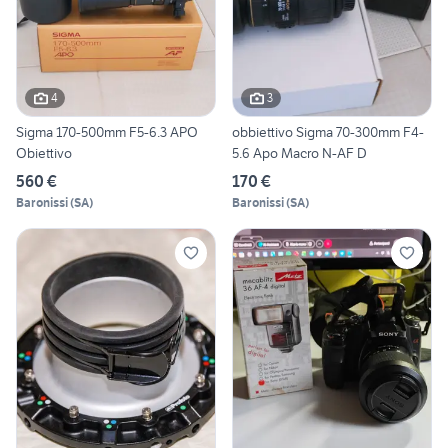
4
3
Sigma 170-500mm F5-6.3 APO
obbiettivo Sigma 70-300mm F4-
Obiettivo
5.6 Apo Macro N-AF D
560 €
170 €
Baronissi
(
SA
)
Baronissi
(
SA
)