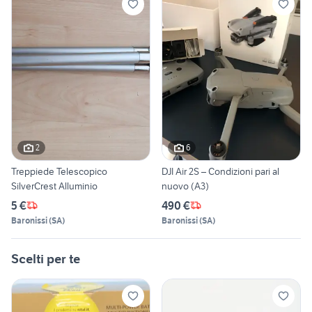
2
6
Treppiede Telescopico
DJI Air 2S – Condizioni pari al
SilverCrest Alluminio
nuovo (A3)
5 €
490 €
Baronissi
(
SA
)
Baronissi
(
SA
)
Scelti per te