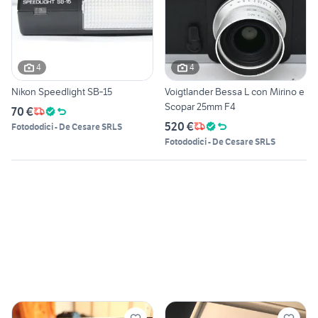
4
4
Nikon Speedlight SB‑15
Voigtlander Bessa L con Mirino e
Scopar 25mm F4
70 €
520 €
Fotododici - De Cesare SRLS
Fotododici - De Cesare SRLS