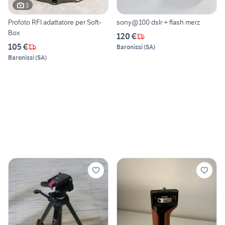
3
Profoto RFI adattatore per Soft-
sony@100 dslr + flash merz
Box
120 €
105 €
Baronissi
(
SA
)
Baronissi
(
SA
)