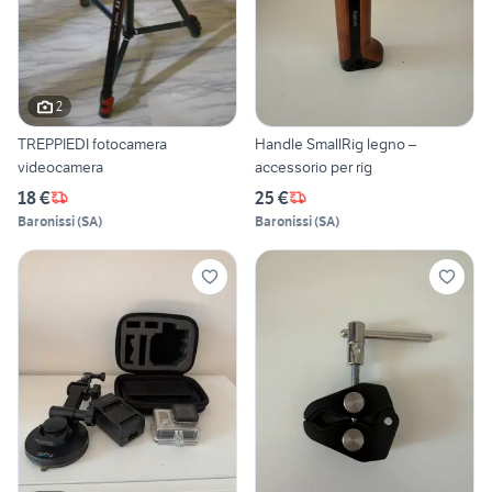
2
TREPPIEDI fotocamera
Handle SmallRig legno –
videocamera
accessorio per rig
18 €
25 €
Baronissi
(
SA
)
Baronissi
(
SA
)