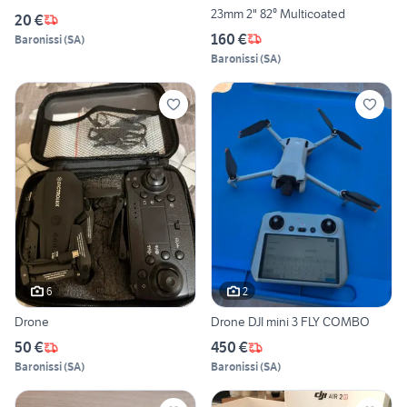
23mm 2" 82⁰ Multicoated
20 €
160 €
Baronissi
(
SA
)
Baronissi
(
SA
)
6
2
Drone
Drone DJI mini 3 FLY COMBO
50 €
450 €
Baronissi
(
SA
)
Baronissi
(
SA
)