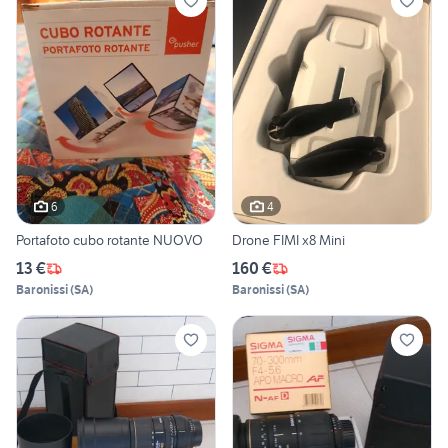
6
4
Portafoto cubo rotante NUOVO
Drone FIMI x8 Mini
13 €
160 €
Baronissi
(
SA
)
Baronissi
(
SA
)