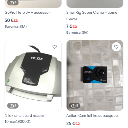
3
GoPro Hero 3+ + accessori
SmallRig Super Clamp – come
nuova
50 €
7 €
Baronissi
(
SA
)
Baronissi
(
SA
)
3
5
Nilox smart card reader
Action Cam full hd subacquea
10nxcr1900001
25 €