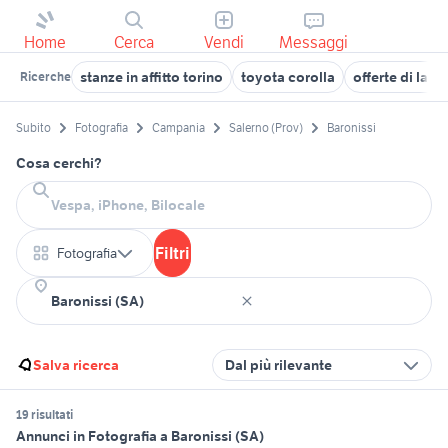
Home
Cerca
Vendi
Messaggi
stanze in affitto torino
toyota corolla
offerte di lav
Ricerche
Subito
Fotografia
Campania
Salerno (Prov)
Baronissi
Cosa cerchi?
Filtri
Fotografia
Salva ricerca
Dal più rilevante
19 risultati
Annunci in Fotografia a Baronissi (SA)