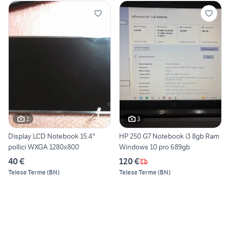
2
3
Display LCD Notebook 15.4"
HP 250 G7 Notebook i3 8gb Ram
pollici WXGA 1280x800
Windows 10 pro 689gb
40 €
120 €
Telese Terme
(
BN
)
Telese Terme
(
BN
)