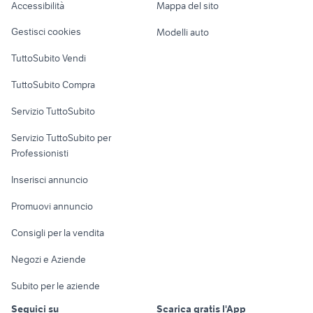
Accessibilità
Mappa del sito
Loft, mansarde e
Veicoli commerciali
altro
Gestisci cookies
Modelli auto
Case vacanza
TuttoSubito Vendi
Uffici e Locali
TuttoSubito Compra
commerciali
Servizio TuttoSubito
elettronica
per la casa e la
sports e hobby
Servizio TuttoSubito per
persona
Informatica
Animali
Professionisti
Arredamento e
Console e
Accessori per
Casalinghi
Inserisci annuncio
Videogiochi
animali
Elettrodomestici
Promuovi annuncio
Audio/Video
Musica e Film
Giardino e Fai da te
Consigli per la vendita
Fotografia
Libri e Riviste
Abbigliamento e
Negozi e Aziende
Telefonia
Strumenti Musicali
Accessori
Subito per le aziende
Sports
Tutto per i bambini
Seguici su
Scarica gratis l'App