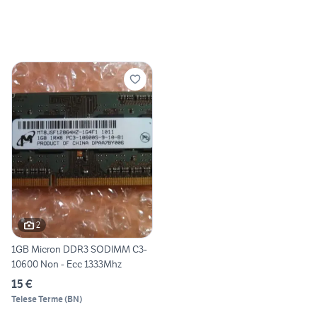
2
1GB Micron DDR3 SODIMM C3-
10600 Non - Ecc 1333Mhz
15 €
Telese Terme
(
BN
)