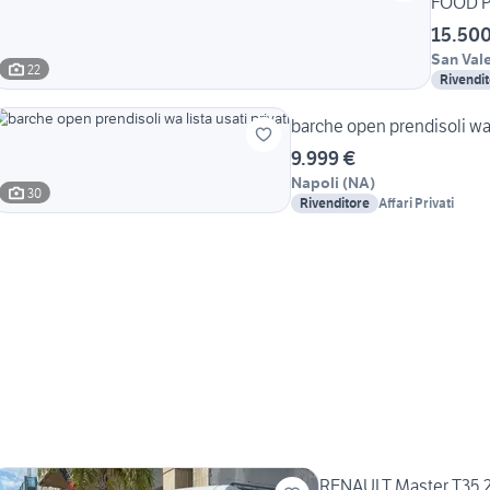
FOOD 
15.500
San Vale
22
Rivendi
barche open prendisoli wa l
9.999 €
Napoli
(
NA
)
30
Rivenditore
Affari Privati
RENAULT Master T35 