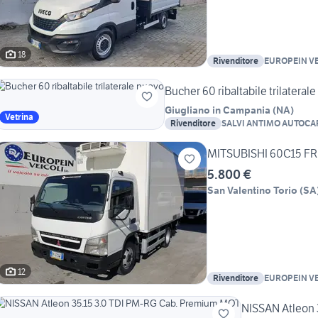
18
Rivenditore
EUROPEIN VE
Bucher 60 ribaltabile trilateral
Giugliano in Campania
(
NA
)
Vetrina
Rivenditore
SALVI ANTIMO AUTOCA
MITSUBISHI 60C15 FR
5.800 €
San Valentino Torio
(
SA
12
Rivenditore
EUROPEIN VE
NISSAN Atleon 