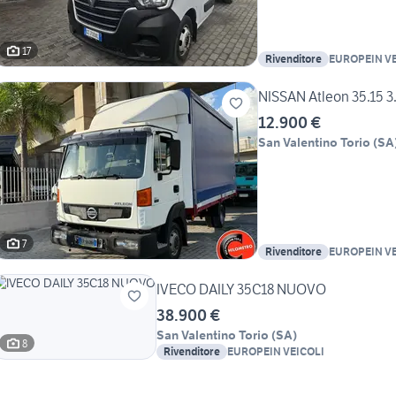
17
Rivenditore
EUROPEIN VE
NISSAN Atleon 35.15 
12.900 €
San Valentino Torio
(
SA
7
Rivenditore
EUROPEIN VE
IVECO DAILY 35C18 NUOVO
38.900 €
San Valentino Torio
(
SA
)
8
Rivenditore
EUROPEIN VEICOLI