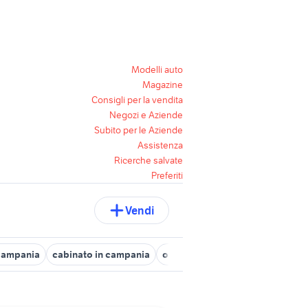
Modelli auto
Magazine
Consigli per la vendita
Negozi e Aziende
Subito per le Aziende
Assistenza
Ricerche salvate
Preferiti
Vendi
 Campania
cabinato in campania
opel crossland Campania
fis