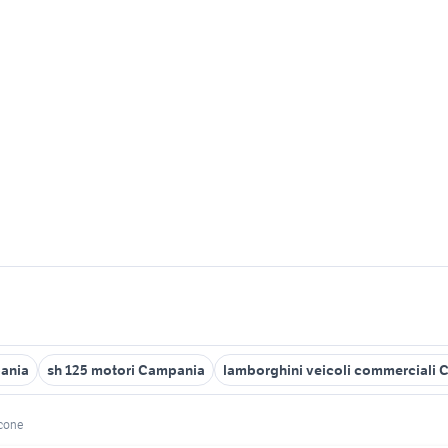
pania
sh 125 motori Campania
lamborghini veicoli commerciali
lcone