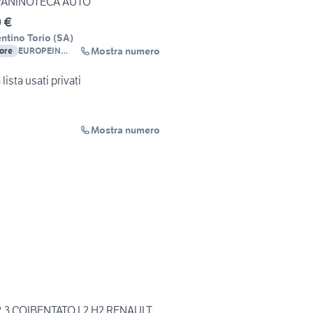
PANINOTECA AUTO
 €
ntino Torio
(
SA
)
Mostra numero
tore
EUROPEIN
VEICOLI
ista usati privati
Mostra numero
2.3 COIBENTATO L2 H2 RENAULT