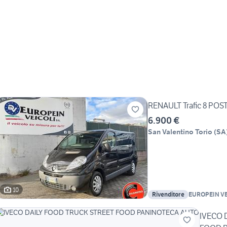
RENAULT Trafic 8 POST
6.900 €
San Valentino Torio
(
SA
10
Rivenditore
EUROPEIN VE
IVECO 