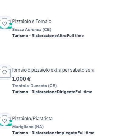
Pizzaiolo e Fornaio
Vetrina
Urgente
Sessa Aurunca
(
CE
)
Turismo - Ristorazione
Altro
Full time
fornaio o pizzaiolo extra per sabato sera
1.000 €
Trentola-Ducenta
(
CE
)
Turismo - Ristorazione
Dirigente
Full time
Pizzaiolo/Piastrista
Vetrina
Marigliano
(
NA
)
Turismo - Ristorazione
Impiegato
Full time