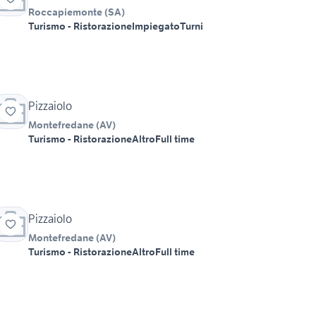
Roccapiemonte
(
SA
)
Turismo - Ristorazione
Impiegato
Turni
Pizzaiolo
Montefredane
(
AV
)
Turismo - Ristorazione
Altro
Full time
Pizzaiolo
Montefredane
(
AV
)
Turismo - Ristorazione
Altro
Full time