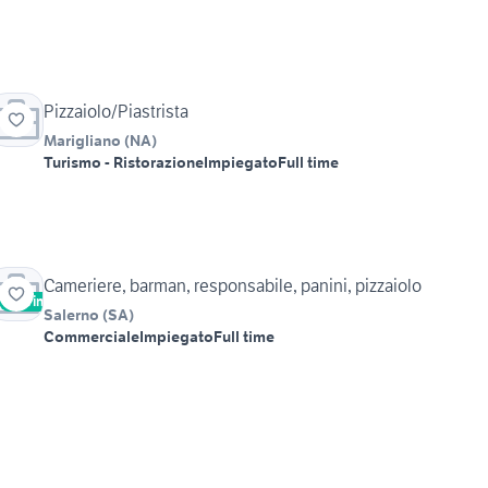
Pizzaiolo/Piastrista
Marigliano
(
NA
)
Turismo - Ristorazione
Impiegato
Full time
Cameriere, barman, responsabile, panini, pizzaiolo
Vetrina
Salerno
(
SA
)
Commerciale
Impiegato
Full time