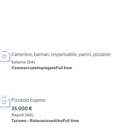
Cameriere, barman, responsabile, panini, pizzaiolo
Salerno
(
SA
)
Commerciale
Impiegato
Full time
Pizzaiolo Esperto
35.000 €
Napoli
(
NA
)
Turismo - Ristorazione
Altro
Full time