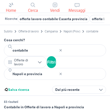
Home
Cerca
Vendi
Messaggi
offerte lavoro contabile Caserta provincia
offerte lav
Ricerche
Subito
Offerte di lavoro
Campania
Napoli (Prov)
contabile
Cosa cerchi?
Offerte di
Filtri
lavoro
Salva ricerca
Dal più recente
83 risultati
Contabile in Offerte di lavoro a Napoli e provincia