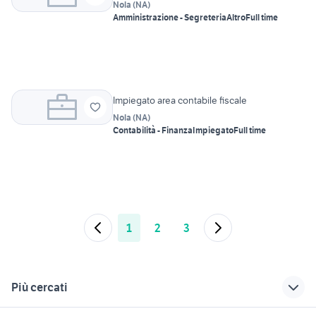
Nola
(
NA
)
Amministrazione - Segreteria
Altro
Full time
Impiegato area contabile fiscale
Nola
(
NA
)
Contabilità - Finanza
Impiegato
Full time
1
2
3
Più cercati