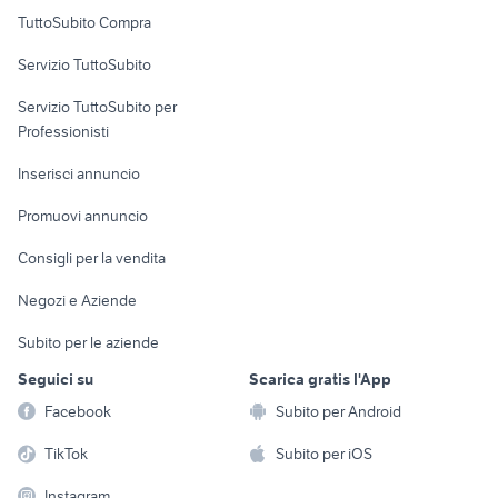
Uffici e Locali
TuttoSubito Compra
commerciali
Servizio TuttoSubito
elettronica
per la casa e la
sports e hobby
Servizio TuttoSubito per
persona
Informatica
Animali
Professionisti
Arredamento e
Console e
Accessori per
Casalinghi
Inserisci annuncio
Videogiochi
animali
Elettrodomestici
Promuovi annuncio
Audio/Video
Musica e Film
Giardino e Fai da te
Consigli per la vendita
Fotografia
Libri e Riviste
Abbigliamento e
Negozi e Aziende
Telefonia
Strumenti Musicali
Accessori
Subito per le aziende
Sports
Tutto per i bambini
Seguici su
Scarica gratis l'App
Biciclette
Facebook
Subito per Android
Collezionismo
TikTok
Subito per iOS
Instagram