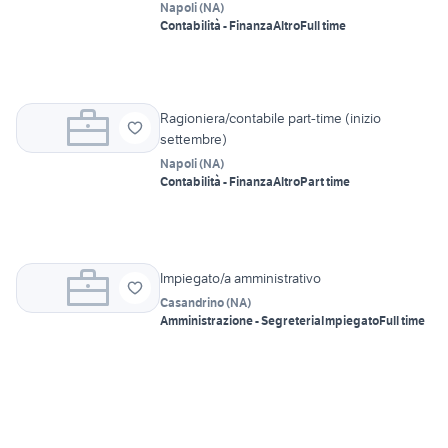
Napoli
(
NA
)
Contabilità - Finanza
Altro
Full time
Ragioniera/contabile part-time (inizio
settembre)
Napoli
(
NA
)
Contabilità - Finanza
Altro
Part time
Impiegato/a amministrativo
Casandrino
(
NA
)
Amministrazione - Segreteria
Impiegato
Full time