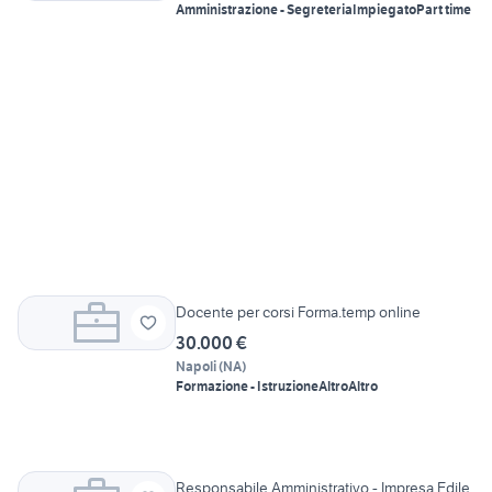
Amministrazione - Segreteria
Impiegato
Part time
Docente per corsi Forma.temp online
30.000 €
Napoli
(
NA
)
Formazione - Istruzione
Altro
Altro
Responsabile Amministrativo - Impresa Edile