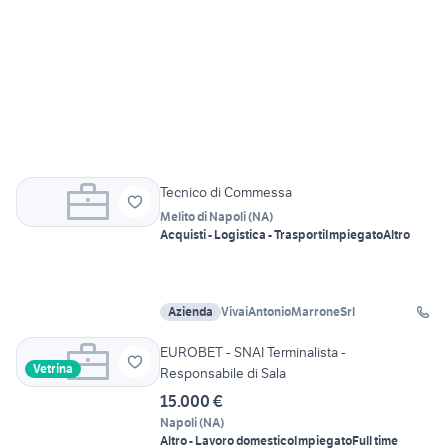
Tecnico di Commessa
Melito di Napoli
(
NA
)
Acquisti - Logistica - Trasporti
Impiegato
Altro
Azienda
VivaiAntonioMarroneSrl
EUROBET - SNAI Terminalista -
Vetrina
Responsabile di Sala
15.000 €
Napoli
(
NA
)
Altro - Lavoro domestico
Impiegato
Full time