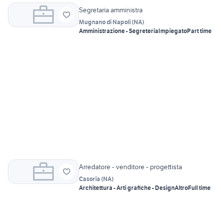
Segretaria amministra
Mugnano di Napoli
(
NA
)
Amministrazione - Segreteria
Impiegato
Part time
Arredatore - venditore - progettista
Casoria
(
NA
)
Architettura - Arti grafiche - Design
Altro
Full time