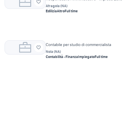
Afragola
(
NA
)
Edilizia
Altro
Full time
Contabile per studio di commercialista
Nola
(
NA
)
Contabilità - Finanza
Impiegato
Full time