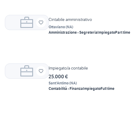
Cintabile amministrativo
Ottaviano
(
NA
)
Amministrazione - Segreteria
Impiegato
Part time
Impiegato/a contabile
25.000 €
Sant'Antimo
(
NA
)
Contabilità - Finanza
Impiegato
Full time