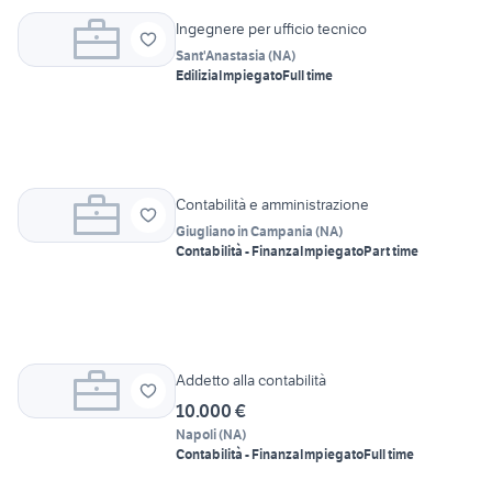
Ingegnere per ufficio tecnico
Sant'Anastasia
(
NA
)
Edilizia
Impiegato
Full time
Contabilità e amministrazione
Giugliano in Campania
(
NA
)
Contabilità - Finanza
Impiegato
Part time
Addetto alla contabilità
10.000 €
Napoli
(
NA
)
Contabilità - Finanza
Impiegato
Full time