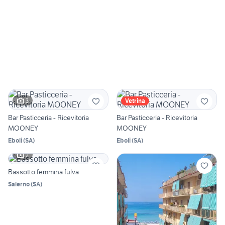
3
Vetrina
Bar Pasticceria - Ricevitoria
Bar Pasticceria - Ricevitoria
MOONEY
MOONEY
Eboli
(
SA
)
Eboli
(
SA
)
2
Bassotto femmina fulva
Salerno
(
SA
)