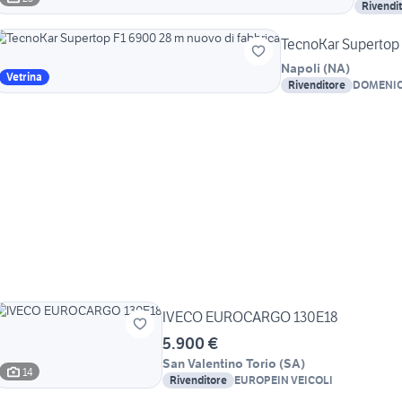
Rivendi
TecnoKar Supertop 
Napoli
(
NA
)
Vetrina
Rivenditore
DOMENIC
IVECO EUROCARGO 130E18
5.900 €
San Valentino Torio
(
SA
)
14
Rivenditore
EUROPEIN VEICOLI