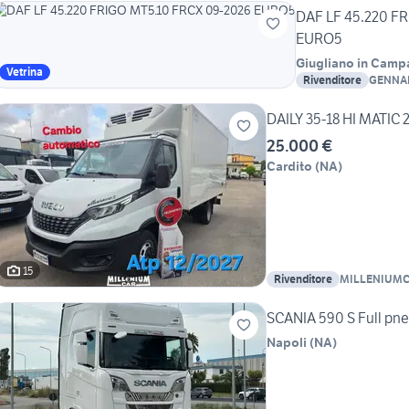
DAF LF 45.220 F
EURO5
Giugliano in Camp
Vetrina
Rivenditore
GENNAR
CAMION
DAILY 35-18 HI MATIC 
25.000 €
Cardito
(
NA
)
15
Rivenditore
MILLENIUMC
MICHELE
SCANIA 590 S Full pn
Napoli
(
NA
)