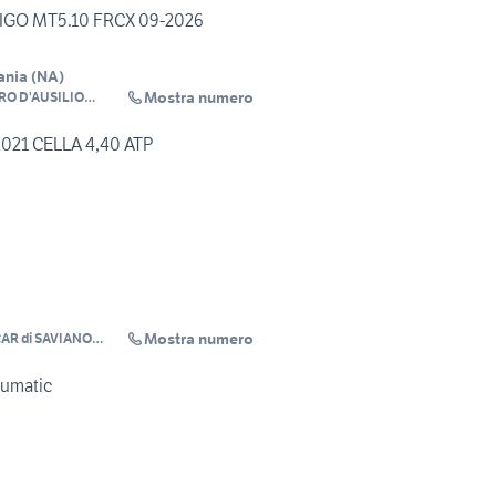
RIGO MT5.10 FRCX 09-2026
ania
(
NA
)
Mostra numero
O D'AUSILIO
 1970
2021 CELLA 4,40 ATP
Mostra numero
AR di SAVIANO
eumatic