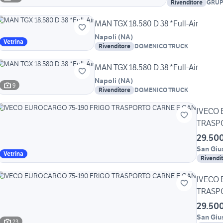
Rivenditore
GRUP
S.R.L.
MAN TGX 18.580 D 38 *Full-Air
Napoli
(
NA
)
Vetrina
Rivenditore
DOMENICO TRUCK
MAN TGX 18.580 D 38 *Full-Air
Napoli
(
NA
)
9
Rivenditore
DOMENICO TRUCK
IVECO 
TRASP
29.50
San Giu
Vetrina
Rivendi
IVECO 
TRASP
29.50
San Giu
23