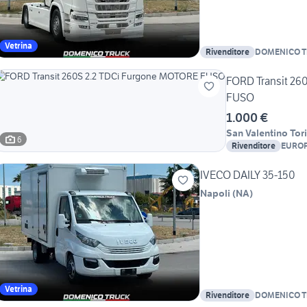
Vetrina
Rivenditore
DOMENICO 
FORD Transit 26
FUSO
1.000 €
San Valentino Tor
6
Rivenditore
EUROP
IVECO DAILY 35-150
Napoli
(
NA
)
Vetrina
Rivenditore
DOMENICO 