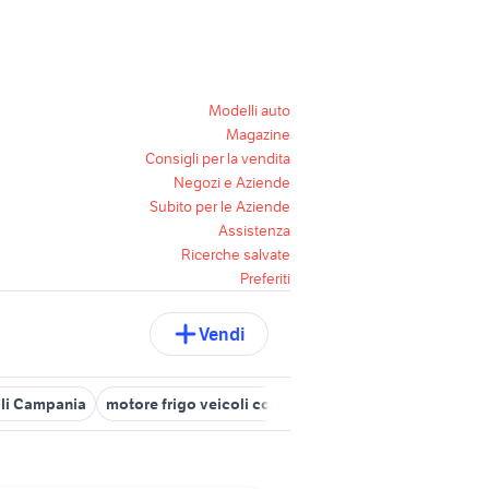
Modelli auto
Magazine
Consigli per la vendita
Negozi e Aziende
Subito per le Aziende
Assistenza
Ricerche salvate
Preferiti
Vendi
ali Campania
motore frigo veicoli commerciali
banco frigo veico