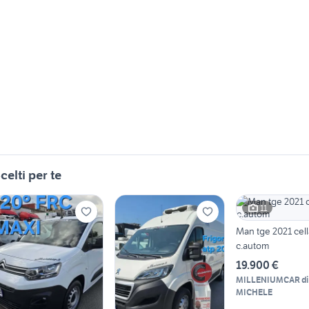
celti per te
11
Man tge 2021 cell
c.autom
19.900 €
MILLENIUMCAR di
MICHELE