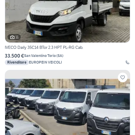
11
IVECO Daily 35C14 BTor 2.3 HPT PL-RG Cab.
33.500 €
San Valentino Torio
(
SA
)
Rivenditore
EUROPEIN VEICOLI