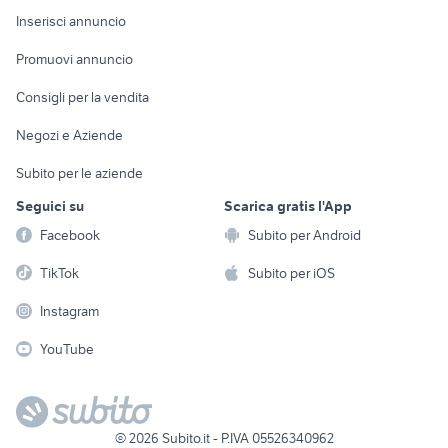
Console e
Accessori per
Casalinghi
Inserisci annuncio
Videogiochi
animali
Elettrodomestici
Promuovi annuncio
Audio/Video
Musica e Film
Giardino e Fai da te
Consigli per la vendita
Fotografia
Libri e Riviste
Abbigliamento e
Negozi e Aziende
Telefonia
Strumenti Musicali
Accessori
Subito per le aziende
Sports
Tutto per i bambini
Seguici su
Scarica gratis l'App
Biciclette
Facebook
Subito per Android
Collezionismo
TikTok
Subito per iOS
Instagram
YouTube
©
2026
Subito.it - P.IVA 05526340962