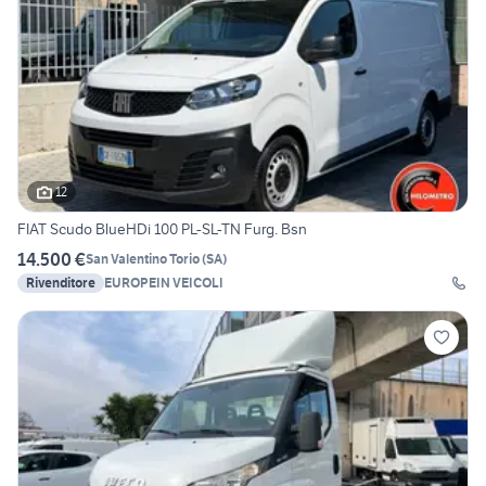
12
FIAT Scudo BlueHDi 100 PL-SL-TN Furg. Bsn
14.500 €
San Valentino Torio
(
SA
)
Rivenditore
EUROPEIN VEICOLI