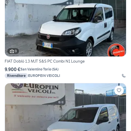
9
FIAT Doblò 1.3 MJT S&S PC Combi N1 Lounge
9.900 €
San Valentino Torio
(
SA
)
Rivenditore
EUROPEIN VEICOLI