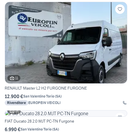
11
RENAULT Master L2 H2 FURGONE FURGONE
12.900 €
San Valentino Torio
(
SA
)
Rivenditore
EUROPEIN VEICOLI
16
FIAT Ducato 28 2.0 MJT PC-TN Furgone
6.990 €
San Valentino Torio
(
SA
)