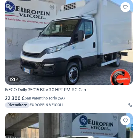
9
IVECO Daily 35C15 BTor 3.0 HPT PM-RG Cab.
22.300 €
San Valentino Torio
(
SA
)
Rivenditore
EUROPEIN VEICOLI