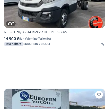
7
IVECO Daily 35C14 BTor 2.3 HPT PL-RG Cab.
14.900 €
San Valentino Torio
(
SA
)
Rivenditore
EUROPEIN VEICOLI