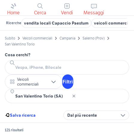
Home
Cerca
Vendi
Messaggi
vendita locali Capaccio Paestum
veicoli commerciali
Ricerche
Subito
Veicoli commerciali
Campania
Salerno (Prov)
San Valentino Torio
Cosa cerchi?
Veicoli
Filtri
commerciali
Salva ricerca
Dal più recente
121 risultati