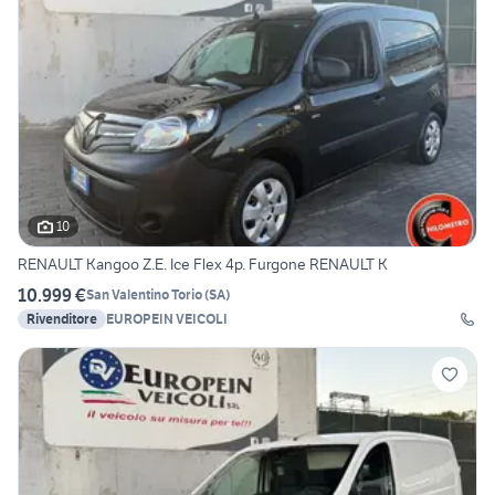
10
RENAULT Kangoo Z.E. Ice Flex 4p. Furgone RENAULT K
10.999 €
San Valentino Torio
(
SA
)
Rivenditore
EUROPEIN VEICOLI