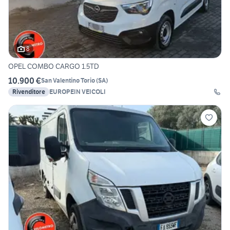
8
OPEL COMBO CARGO 1.5TD
10.900 €
San Valentino Torio
(
SA
)
Rivenditore
EUROPEIN VEICOLI