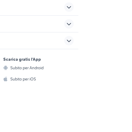
ochi
madden nfl 18
iphone 8 plus usato
sports e hobby
a
Scarica gratis l'App
rugby challenge 3
Animali
Subito per Android
ento e
tomb raider psp
Accessori per animali
hi
Subito per iOS
Musica e Film
omestici
Libri e Riviste
e Fai da te
Strumenti Musicali
amento e
ri
Sports
 i bambini
Biciclette