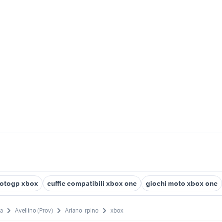
otogp xbox
cuffie compatibili xbox one
giochi moto xbox one
a
Avellino (Prov)
Ariano Irpino
xbox