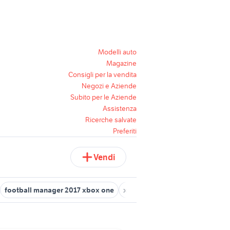
Modelli auto
Magazine
Consigli per la vendita
Negozi e Aziende
Subito per le Aziende
Assistenza
Ricerche salvate
Preferiti
Vendi
football manager 2017 xbox one
xbox one pro
xbox gears of w