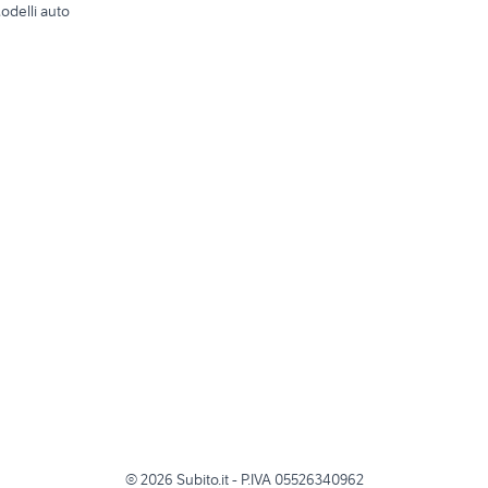
odelli auto
©
2026
Subito.it - P.IVA 05526340962