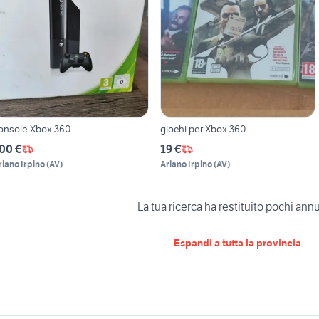
onsole Xbox 360
giochi per Xbox 360
00 €
19 €
riano Irpino
(
AV
)
Ariano Irpino
(
AV
)
La tua ricerca ha restituito pochi ann
Espandi a tutta la provincia