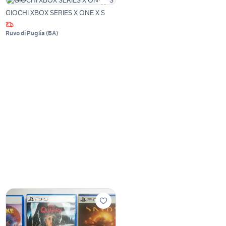
GIOCHI XBOX SERIES X ONE X S
Ruvo di Puglia
(
BA
)