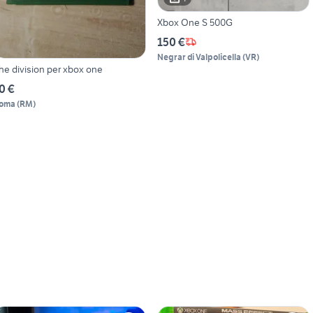
Xbox One S 500G
150 €
Negrar di Valpolicella
(
VR
)
he division per xbox one
0 €
oma
(
RM
)