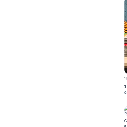
1
1
C
G
5