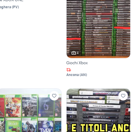
oghera
(
PV
)
4
Giochi Xbox
Ancona
(
AN
)