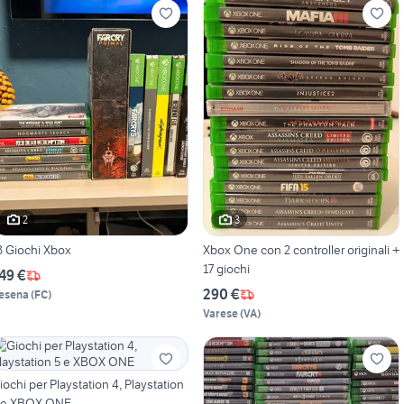
2
3
3 Giochi Xbox
Xbox One con 2 controller originali +
17 giochi
49 €
290 €
esena
(
FC
)
Varese
(
VA
)
iochi per Playstation 4, Playstation
 e XBOX ONE