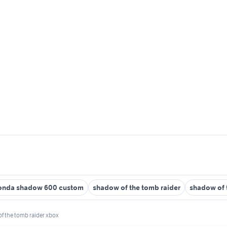
onda shadow 600 custom
shadow of the tomb raider
shadow of 
f the tomb raider xbox