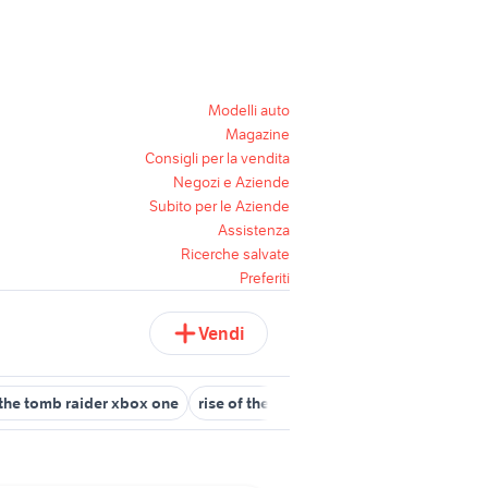
Modelli auto
Magazine
Consigli per la vendita
Negozi e Aziende
Subito per le Aziende
Assistenza
Ricerche salvate
Preferiti
Vendi
the tomb raider xbox one
rise of the tomb raider xbox
tomb raid