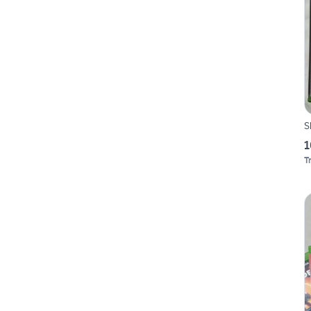
S
1
T