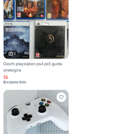
5
Giochi playstation ps4 ps5 guida
strategica
Ercolano
(
NA
)