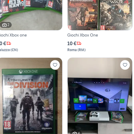
2
iochi Xbox one
Giochi Xbox One
0 €
10 €
aluzzo
(
CN
)
Roma
(
RM
)
4