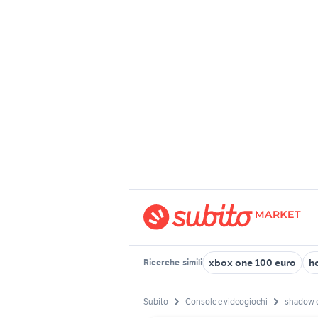
xbox one 100 euro
h
Ricerche
simili
Subito
Console e videogiochi
shadow o