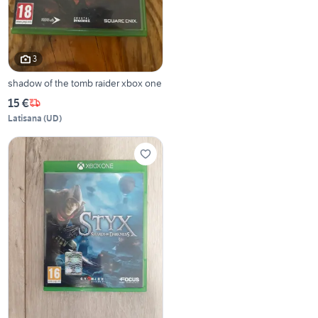
3
shadow of the tomb raider xbox one
15 €
Latisana
(
UD
)