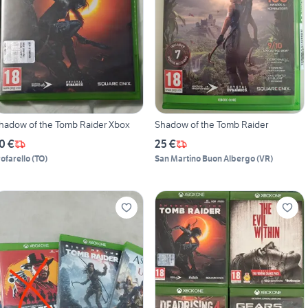
hadow of the Tomb Raider Xbox
Shadow of the Tomb Raider
0 €
25 €
rofarello
(
TO
)
San Martino Buon Albergo
(
VR
)