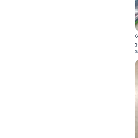
G
1
S