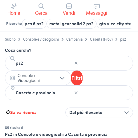
Home
Cerca
Vendi
Messaggi
pes 6 ps2
metal gear solid 2 ps2
gta vice city storie
Ricerche
Subito
Console e videogiochi
Campania
Caserta (Prov)
ps2
Cosa cerchi?
Console e
Filtri
Videogiochi
Salva ricerca
Dal più rilevante
89 risultati
Ps2 in Console e videogiochi a Caserta e provincia