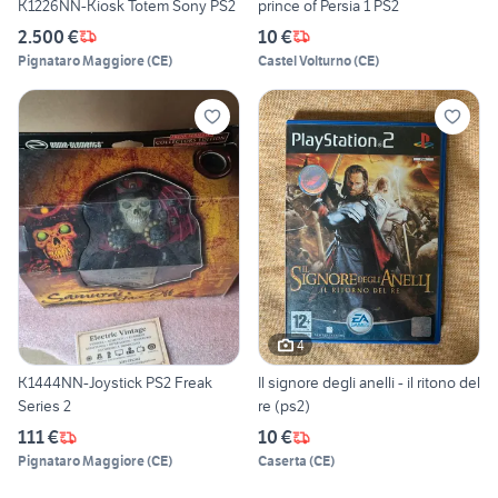
K1226NN-Kiosk Totem Sony PS2
prince of Persia 1 PS2
2.500 €
10 €
Pignataro Maggiore
(
CE
)
Castel Volturno
(
CE
)
4
K1444NN-Joystick PS2 Freak
Il signore degli anelli - il ritono del
Series 2
re (ps2)
111 €
10 €
Pignataro Maggiore
(
CE
)
Caserta
(
CE
)