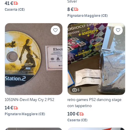
Silver
41 €
8 €
Caserta
(
CE
)
Pignataro Maggiore
(
CE
)
6
1051NN-Devil May Cry 2 PS2
retro games PS2 dancing stage
con tappetino
14 €
100 €
Pignataro Maggiore
(
CE
)
Caserta
(
CE
)