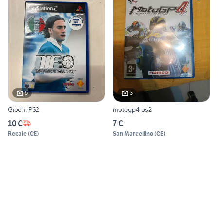
5
3
Giochi PS2
motogp4 ps2
10 €
7 €
Recale
(
CE
)
San Marcellino
(
CE
)