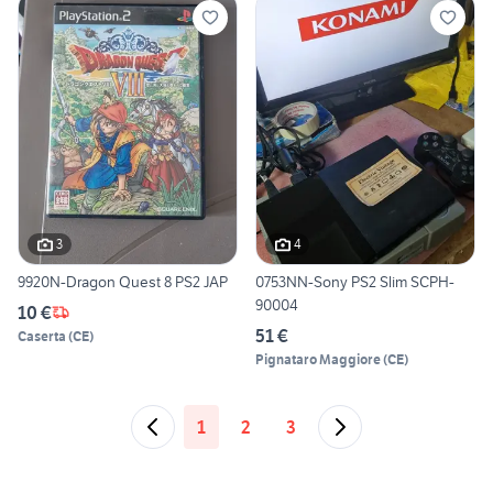
3
4
9920N-Dragon Quest 8 PS2 JAP
0753NN-Sony PS2 Slim SCPH-
90004
10 €
51 €
Caserta
(
CE
)
Pignataro Maggiore
(
CE
)
1
2
3