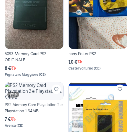
5093-Memory Card PS2
harry Potter PS2
ORIGINALE
10 €
8 €
Castel Volturno
(
CE
)
Pignataro Maggiore
(
CE
)
5
PS2 Memory Card Playstation 2 e
Playstation 1 64MB
7 €
Aversa
(
CE
)