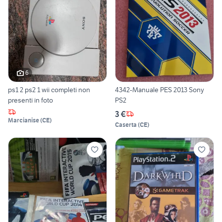
6
ps1 2 ps2 1 wii completi non
4342-Manuale PES 2013 Sony
presenti in foto
PS2
3 €
Marcianise
(
CE
)
Caserta
(
CE
)