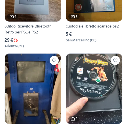
6
3
8Bitdo Ricevitore Bluetooth
custodia e libretto scarface ps2
Retro per PS1 e PS2
5 €
29 €
San Marcellino
(
CE
)
Arienzo
(
CE
)
2