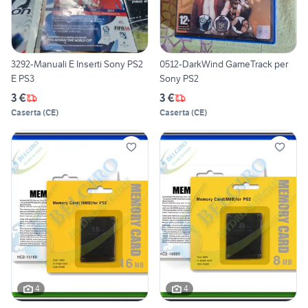
3292-Manuali E Inserti Sony PS2
0512-DarkWind GameTrack per
E PS3
Sony PS2
3 €
3 €
Caserta
(
CE
)
Caserta
(
CE
)
4
4