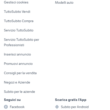
Gestisci cookies
Modelli auto
Case vacanza
TuttoSubito Vendi
Uffici e Locali
TuttoSubito Compra
commerciali
Servizio TuttoSubito
elettronica
per la casa e la
sports e hobby
Servizio TuttoSubito per
persona
Informatica
Animali
Professionisti
Arredamento e
Console e
Accessori per
Casalinghi
Inserisci annuncio
Videogiochi
animali
Elettrodomestici
Promuovi annuncio
Audio/Video
Musica e Film
Giardino e Fai da te
Consigli per la vendita
Fotografia
Libri e Riviste
Abbigliamento e
Negozi e Aziende
Telefonia
Strumenti Musicali
Accessori
Subito per le aziende
Sports
Tutto per i bambini
Seguici su
Scarica gratis l'App
Biciclette
Facebook
Subito per Android