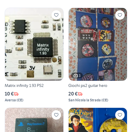
3
Matrix infinity 1.93 PS2
Giochi ps2 guitar hero
10 €
20 €
Aversa
(
CE
)
San Nicola la Strada
(
CE
)