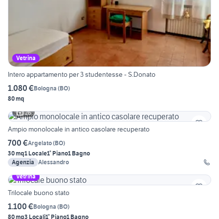
Vetrina
Intero appartamento per 3 studentesse - S.Donato
1.080 €
Bologna
(
BO
)
80 mq
26
Ampio monolocale in antico casolare recuperato
700 €
Argelato
(
BO
)
30 mq
1 Locale
1° Piano
1 Bagno
Agenzia
Alessandro
Vetrina
Trilocale buono stato
1.100 €
Bologna
(
BO
)
80 mq
3 Locali
1° Piano
1 Bagno