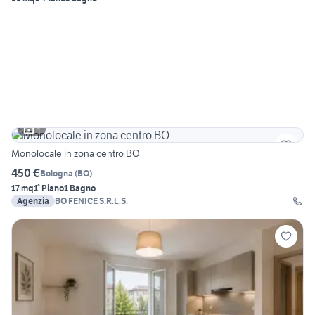
4
Monolocale in zona centro BO
450 €
Bologna
(
BO
)
17 mq
1° Piano
1 Bagno
Agenzia
BO FENICE S.R.L.S.