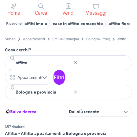
Home
Cerca
Vendi
Messaggi
affitti imola
case in affitto comacchio
affitto fiorenz
Ricerche
Subito
Appartamenti
Emilia-Romagna
Bologna (Prov)
affitto
Cosa cerchi?
Filtri
Appartamenti
Salva ricerca
Dal più recente
357 risultati
Affitto - Affitto appartamenti a Bologna e provincia