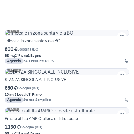
6
Trilocale in zona santa viola BO
800 €
Bologna
(
BO
)
58 mq
1° Piano
1 Bagno
Agenzia
BO FENICE S.R.L.S.
10
STANZA SINGOLA ALL INCLUSIVE
680 €
Bologna
(
BO
)
10 mq
1 Locale
3° Piano
Agenzia
Stanza Semplice
5
Privato affitta AMPIO bilocale ristrutturato
1.150 €
Bologna
(
BO
)
60 mq
1° Piano
1 Bagno