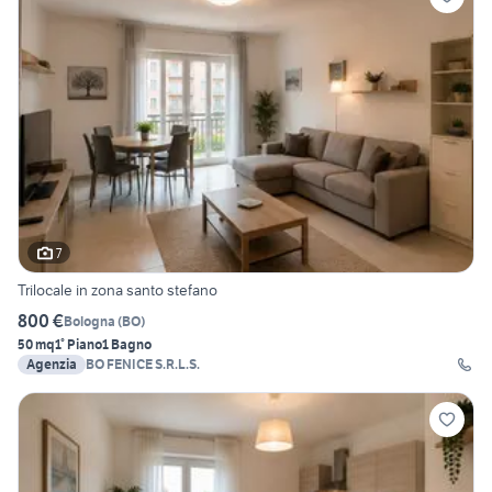
7
Trilocale in zona santo stefano
800 €
Bologna
(
BO
)
50 mq
1° Piano
1 Bagno
Agenzia
BO FENICE S.R.L.S.