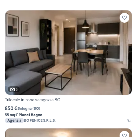
6
Trilocale in zona saragozza BO
850 €
Bologna
(
BO
)
55 mq
1° Piano
1 Bagno
Agenzia
BO FENICE S.R.L.S.