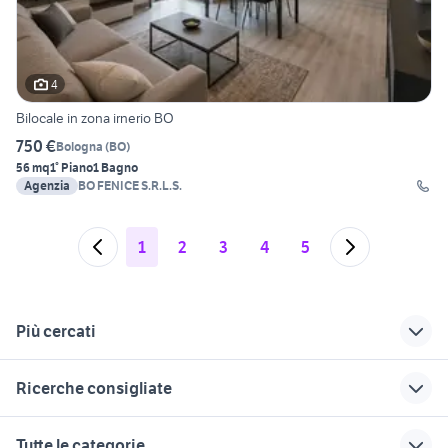
4
Bilocale in zona irnerio BO
750 €
Bologna
(
BO
)
56 mq
1° Piano
1 Bagno
Agenzia
BO FENICE S.R.L.S.
1
2
3
4
5
Più cercati
Correlati
Richerche simili
Suggerimenti
Ricerche consigliate
case in affitto reggio
vendita
affitto appartamenti
emilia
appartamenti affitti
500 Toscana
affitto appartamenti modugno
appartamenti in affitto trebisacce
Tutte le categorie
Reggio Emilia
Puglia