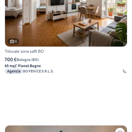
6
Trilocale zona saffi BO
700 €
Bologna
(
BO
)
65 mq
1° Piano
1 Bagno
Agenzia
BO FENICE S.R.L.S.