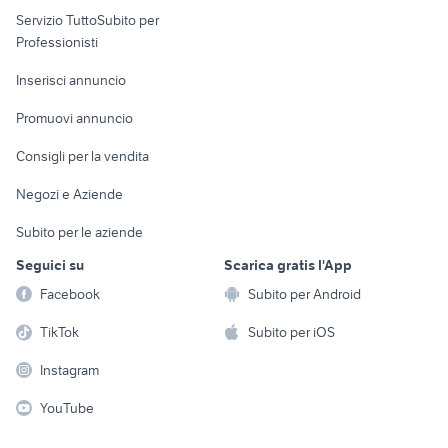
Servizio TuttoSubito per
persona
Informatica
Animali
Professionisti
Arredamento e
Console e
Accessori per
Casalinghi
Inserisci annuncio
Videogiochi
animali
Elettrodomestici
Promuovi annuncio
Audio/Video
Musica e Film
Giardino e Fai da te
Consigli per la vendita
Fotografia
Libri e Riviste
Abbigliamento e
Negozi e Aziende
Telefonia
Strumenti Musicali
Accessori
Subito per le aziende
Sports
Tutto per i bambini
Seguici su
Scarica gratis l'App
Biciclette
Facebook
Subito per Android
Collezionismo
TikTok
Subito per iOS
Instagram
YouTube