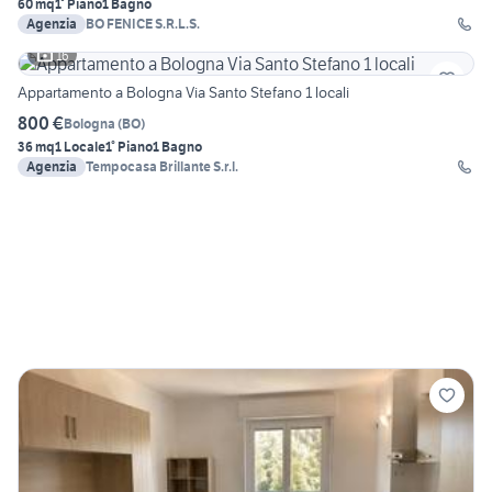
60 mq
1° Piano
1 Bagno
Agenzia
BO FENICE S.R.L.S.
16
Appartamento a Bologna Via Santo Stefano 1 locali
800 €
Bologna
(
BO
)
36 mq
1 Locale
1° Piano
1 Bagno
Agenzia
Tempocasa Brillante S.r.l.