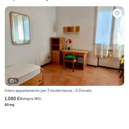
6
Intero appartamento per 3 studentesse - S.Donato
1.080 €
Bologna
(
BO
)
80 mq