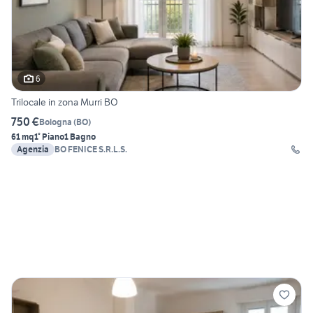
6
Trilocale in zona Murri BO
750 €
Bologna
(
BO
)
61 mq
1° Piano
1 Bagno
Agenzia
BO FENICE S.R.L.S.