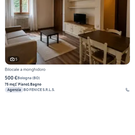
5
Bilocale a monghidoro
500 €
Bologna
(
BO
)
75 mq
1° Piano
1 Bagno
Agenzia
BO FENICE S.R.L.S.