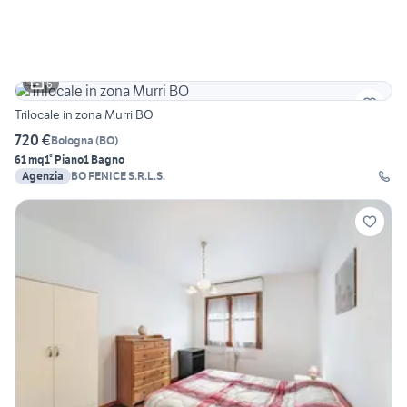
6
Trilocale in zona Murri BO
720 €
Bologna
(
BO
)
61 mq
1° Piano
1 Bagno
Agenzia
BO FENICE S.R.L.S.