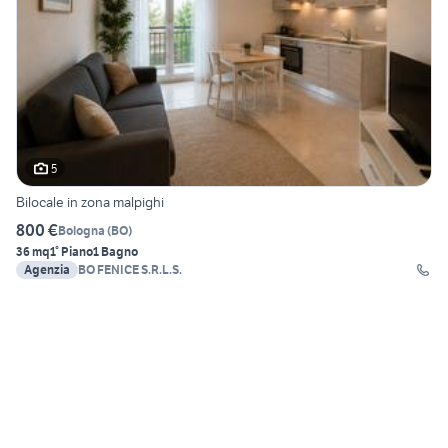
5
Bilocale in zona malpighi
800 €
Bologna
(
BO
)
36 mq
1° Piano
1 Bagno
Agenzia
BO FENICE S.R.L.S.