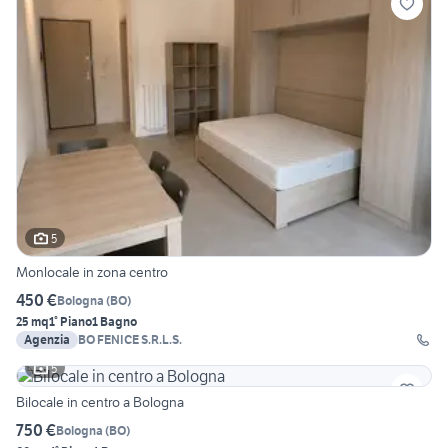
5
Monlocale in zona centro
450 €
Bologna
(
BO
)
25 mq
1° Piano
1 Bagno
Agenzia
BO FENICE S.R.L.S.
5
Bilocale in centro a Bologna
750 €
Bologna
(
BO
)