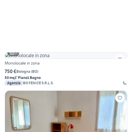
2
Monolocale in zona
750 €
Bologna
(
BO
)
50 mq
1° Piano
1 Bagno
Agenzia
BO FENICE S.R.L.S.