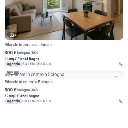
4
Bilocale in zona san donato
800 €
Bologna
(
BO
)
44 mq
1° Piano
1 Bagno
Agenzia
BO FENICE S.R.L.S.
5
Bilocale in centro a Bologna
800 €
Bologna
(
BO
)
32 mq
1° Piano
1 Bagno
Agenzia
BO FENICE S.R.L.S.