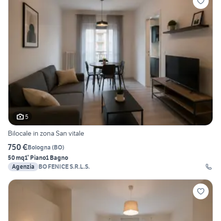
5
Bilocale in zona San vitale
750 €
Bologna
(
BO
)
50 mq
1° Piano
1 Bagno
Agenzia
BO FENICE S.R.L.S.