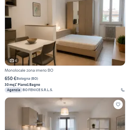
4
Monolocale zona irnerio BO
650 €
Bologna
(
BO
)
30 mq
1° Piano
1 Bagno
Agenzia
BO FENICE S.R.L.S.