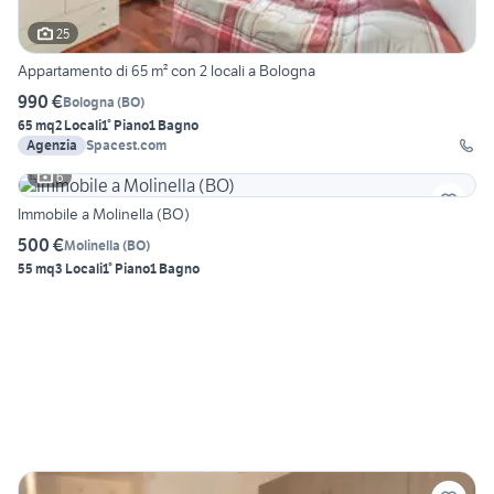
25
Appartamento di 65 m² con 2 locali a Bologna
990 €
Bologna
(
BO
)
65 mq
2 Locali
1° Piano
1 Bagno
Agenzia
Spacest.com
6
Immobile a Molinella (BO)
500 €
Molinella
(
BO
)
55 mq
3 Locali
1° Piano
1 Bagno