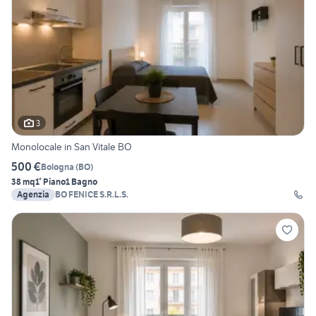
3
Monolocale in San Vitale BO
500 €
Bologna
(
BO
)
38 mq
1° Piano
1 Bagno
Agenzia
BO FENICE S.R.L.S.