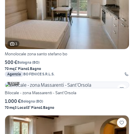
3
Monolocale zona santo stefano bo
500 €
Bologna
(
BO
)
70 mq
1° Piano
1 Bagno
Agenzia
BO FENICE S.R.L.S.
6
Bilocale - zona Massarenti - Sant’Orsola
1.000 €
Bologna
(
BO
)
70 mq
3 Locali
3° Piano
1 Bagno