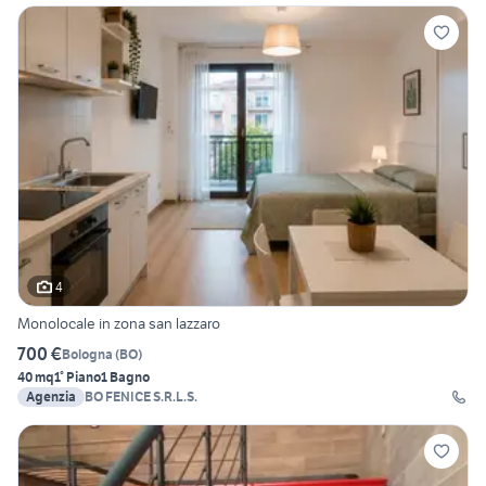
4
Monolocale in zona san lazzaro
700 €
Bologna
(
BO
)
40 mq
1° Piano
1 Bagno
Agenzia
BO FENICE S.R.L.S.