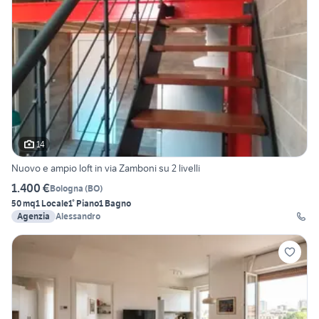
14
Nuovo e ampio loft in via Zamboni su 2 livelli
1.400 €
Bologna
(
BO
)
50 mq
1 Locale
1° Piano
1 Bagno
Agenzia
Alessandro