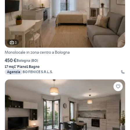
3
Monolocale in zona centro a Bologna
450 €
Bologna
(
BO
)
17 mq
1° Piano
1 Bagno
Agenzia
BO FENICE S.R.L.S.