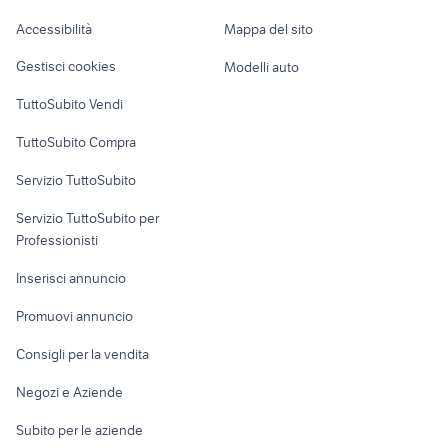
chevrolet spark
renault captur usata sicilia
Caravan e Camper
volkswagen Elmas
Accessibilità
Mappa del sito
Loft, mansarde e
Veicoli commerciali
altro
Gestisci cookies
Modelli auto
Case vacanza
TuttoSubito Vendi
Uffici e Locali
TuttoSubito Compra
commerciali
Servizio TuttoSubito
elettronica
per la casa e la
sports e hobby
Servizio TuttoSubito per
persona
Informatica
Animali
Professionisti
Arredamento e
Console e
Accessori per
Casalinghi
Inserisci annuncio
Videogiochi
animali
Elettrodomestici
Promuovi annuncio
Audio/Video
Musica e Film
Giardino e Fai da te
Consigli per la vendita
Fotografia
Libri e Riviste
Abbigliamento e
Negozi e Aziende
Telefonia
Strumenti Musicali
Accessori
Subito per le aziende
Sports
Tutto per i bambini