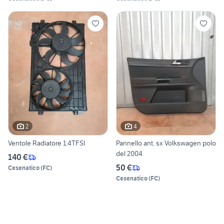
2
4
Ventole Radiatore 1.4TFSI
Pannello ant. sx Volkswagen polo
del 2004
140 €
50 €
Cesenatico
(
FC
)
Cesenatico
(
FC
)