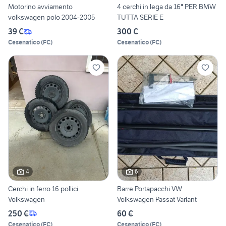
Motorino avviamento
4 cerchi in lega da 16" PER BMW
volkswagen polo 2004-2005
TUTTA SERIE E
39 €
300 €
Cesenatico
(
FC
)
Cesenatico
(
FC
)
4
6
Cerchi in ferro 16 pollici
Barre Portapacchi VW
Volkswagen
Volkswagen Passat Variant
250 €
60 €
Cesenatico
(
FC
)
Cesenatico
(
FC
)