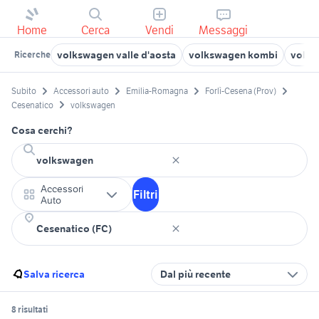
Home
Cerca
Vendi
Messaggi
volkswagen valle d'aosta
volkswagen kombi
volks
Ricerche
Subito
Accessori auto
Emilia-Romagna
Forlì-Cesena (Prov)
Cesenatico
volkswagen
Cosa cerchi?
Accessori
Filtri
Auto
Salva ricerca
Dal più recente
8 risultati