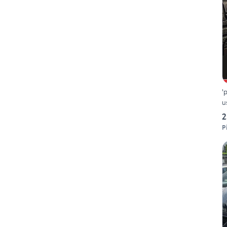
'
u
2
P