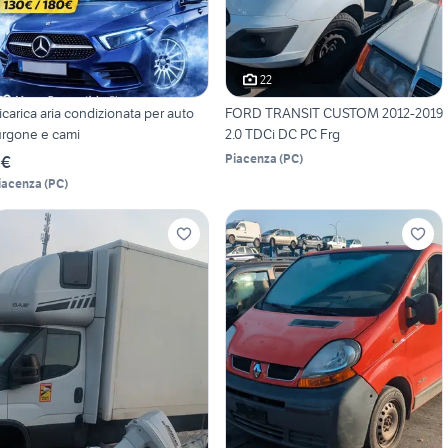
22
icarica aria condizionata per auto
FORD TRANSIT CUSTOM 2012-2019
urgone e cami
2.0 TDCi DC PC Frg
Piacenza
(
PC
)
 €
iacenza
(
PC
)