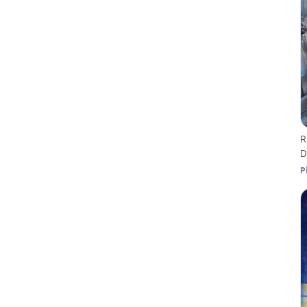
R
D
P