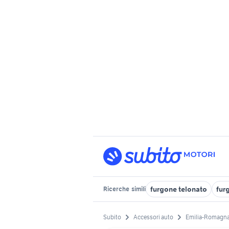
furgone telonato
fur
Ricerche
simili
Subito
Accessori auto
Emilia-Romagn