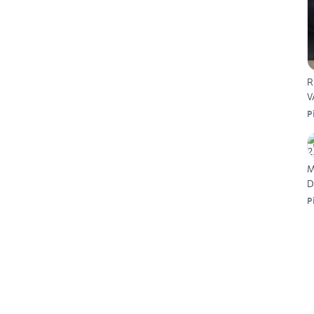
R
V
P
M
D
P