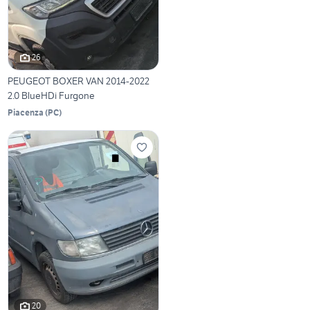
26
PEUGEOT BOXER VAN 2014-2022
2.0 BlueHDi Furgone
Piacenza
(
PC
)
20