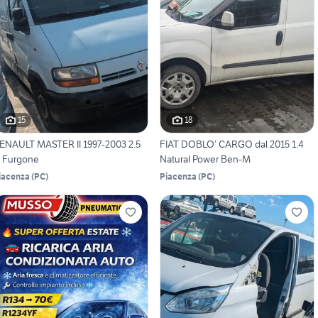
15
18
ENAULT MASTER II 1997-2003 2.5
FIAT DOBLO’ CARGO dal 2015 1.4
 Furgone
Natural Power Ben-M
iacenza
(
PC
)
Piacenza
(
PC
)