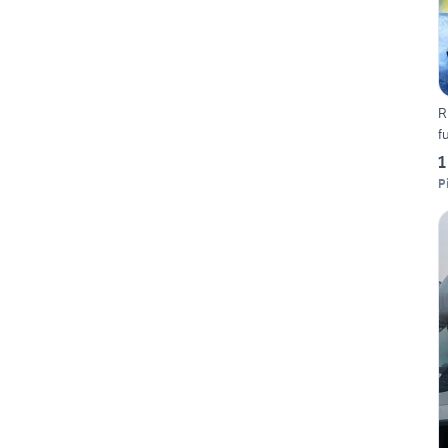
R
f
1
P