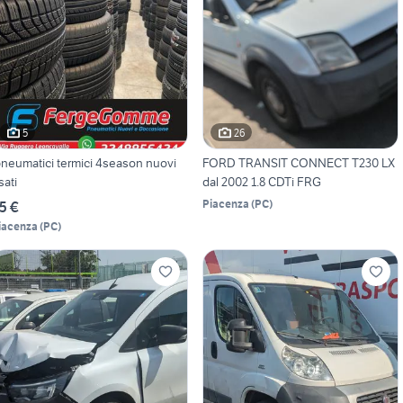
5
26
pneumatici termici 4season nuovi
FORD TRANSIT CONNECT T230 LX
sati
dal 2002 1.8 CDTi FRG
Piacenza
(
PC
)
5 €
iacenza
(
PC
)