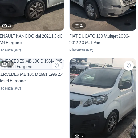
22
27
ENAULT KANGOO dal 2021 1.5 dCi
FIAT DUCATO 120 Multijet 2006-
AN Furgone
2012 2.3 MJT Van
iacenza
(
PC
)
Piacenza
(
PC
)
21
ERCEDES MB 100 D 1981-1995 2.4
iesel Furgone
iacenza
(
PC
)
17