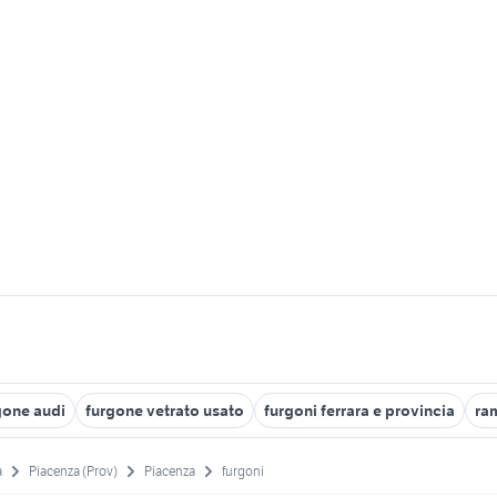
gone audi
furgone vetrato usato
furgoni ferrara e provincia
ra
a
Piacenza (Prov)
Piacenza
furgoni