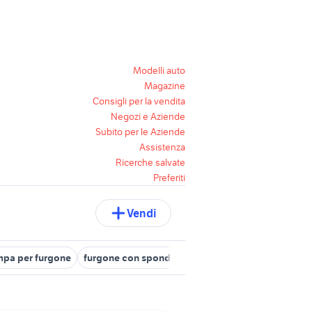
Modelli auto
Magazine
Consigli per la vendita
Negozi e Aziende
Subito per le Aziende
Assistenza
Ricerche salvate
Preferiti
Vendi
mpa per furgone
furgone con sponda motori Lombardia
furgone