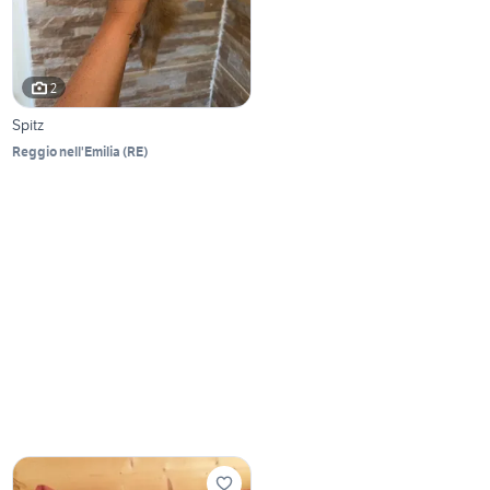
2
Spitz
Reggio nell'Emilia
(
RE
)