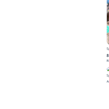
S
8
R
S
A