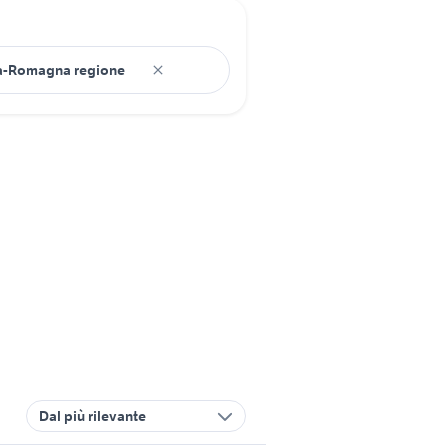
Dal più rilevante