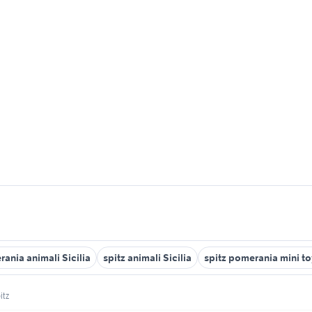
rania animali Sicilia
spitz animali Sicilia
spitz pomerania mini t
itz