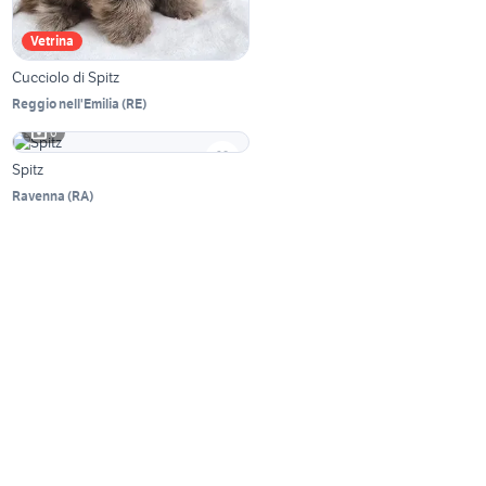
Vetrina
Cucciolo di Spitz
Reggio nell'Emilia
(
RE
)
6
Spitz
Ravenna
(
RA
)