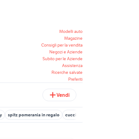
Modelli auto
Magazine
Consigli per la vendita
Negozi e Aziende
Subito per le Aziende
Assistenza
Ricerche salvate
Preferiti
Vendi
oy
spitz pomerania in regalo
cuccioli spitz nano
spitz tedesco 