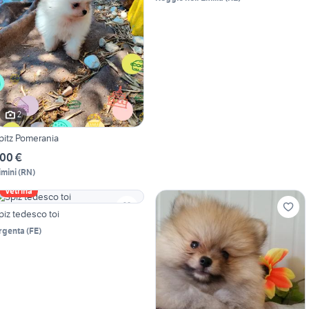
2
pitz Pomerania
00 €
imini
(
RN
)
Vetrina
piz tedesco toi
rgenta
(
FE
)