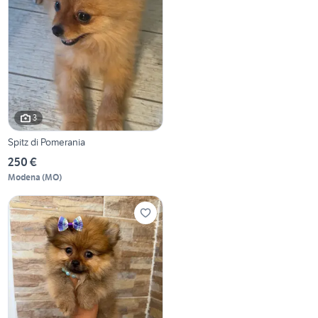
3
Spitz di Pomerania
250 €
Modena
(
MO
)