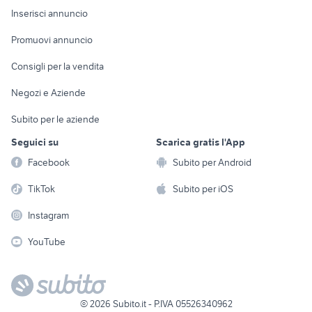
Console e
Accessori per
Casalinghi
Inserisci annuncio
Videogiochi
animali
Elettrodomestici
Promuovi annuncio
Audio/Video
Musica e Film
Giardino e Fai da te
Consigli per la vendita
Fotografia
Libri e Riviste
Abbigliamento e
Negozi e Aziende
Telefonia
Strumenti Musicali
Accessori
Subito per le aziende
Sports
Tutto per i bambini
Seguici su
Scarica gratis l'App
Biciclette
Facebook
Subito per Android
Collezionismo
TikTok
Subito per iOS
Instagram
YouTube
©
2026
Subito.it - P.IVA 05526340962