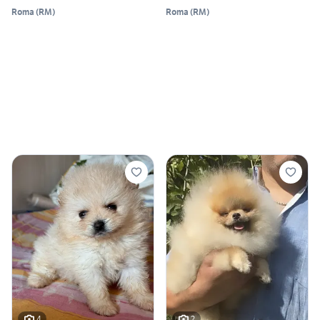
Roma
(
RM
)
Roma
(
RM
)
4
2