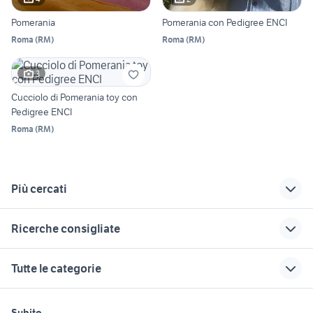
Pomerania
Pomerania con Pedigree ENCI
Roma
(
RM
)
Roma
(
RM
)
3
Cucciolo di Pomerania toy con
Pedigree ENCI
Roma
(
RM
)
Più cercati
Correlati
Richerche simili
Suggerimenti
Ricerche consigliate
allevamento calabria
volpino di
volpino spitz
pomerania nano
tedesco nano
lagotto addestrato
pastore del caucaso
allevamento
Tutte le categorie
allevamento
labrador napoli
setter animali
regalo animali Spinea
maltesi animali Sardegna
cuccioli spitz di
Veneto
allevamento di
cuccioli cane genova
animali Caselle Torinese
motori
immobili
lavoro e servizi
pomerania nano
quaglie animali
cuccioli pastore
Subito