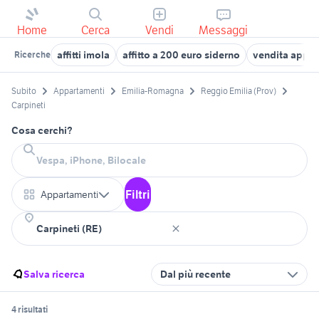
Home
Cerca
Vendi
Messaggi
affitti imola
affitto a 200 euro siderno
vendita appar
Ricerche
Subito
Appartamenti
Emilia-Romagna
Reggio Emilia (Prov)
Carpineti
Cosa cerchi?
Filtri
Appartamenti
Salva ricerca
Dal più recente
4 risultati