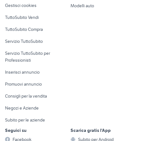
altro
evoc
fumetto valentina libri riviste
Gestisci cookies
Modelli auto
Case vacanza
mitsubishi pinin motori Roma
TuttoSubito Vendi
porte usate veicoli commerciali
provincia
Uffici e Locali
TuttoSubito Compra
commerciali
Servizio TuttoSubito
elettronica
per la casa e la
sports e hobby
Servizio TuttoSubito per
persona
Informatica
Animali
Professionisti
Arredamento e
Console e
Accessori per
Casalinghi
Inserisci annuncio
Videogiochi
animali
Elettrodomestici
Promuovi annuncio
Audio/Video
Musica e Film
Giardino e Fai da te
Consigli per la vendita
Fotografia
Libri e Riviste
Abbigliamento e
Negozi e Aziende
Telefonia
Strumenti Musicali
Accessori
Subito per le aziende
Sports
Tutto per i bambini
Seguici su
Scarica gratis l'App
Biciclette
Facebook
Subito per Android