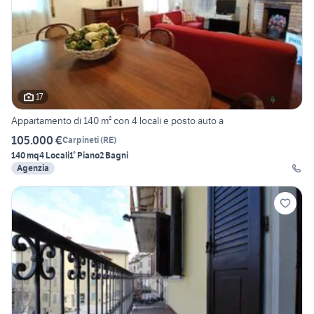
17
Appartamento di 140 m² con 4 locali e posto auto a
105.000 €
Carpineti
(
RE
)
140 mq
4 Locali
1° Piano
2 Bagni
Agenzia