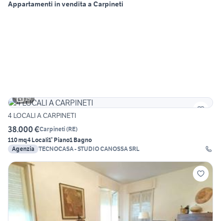
Appartamenti in vendita a Carpineti
19
4 LOCALI A CARPINETI
38.000 €
Carpineti
(
RE
)
110 mq
4 Locali
1° Piano
1 Bagno
Agenzia
TECNOCASA - STUDIO CANOSSA SRL