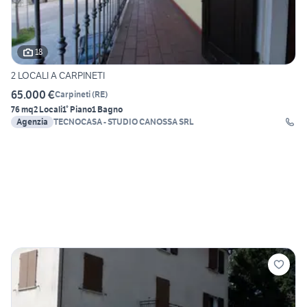
18
2 LOCALI A CARPINETI
65.000 €
Carpineti
(
RE
)
76 mq
2 Locali
1° Piano
1 Bagno
Agenzia
TECNOCASA - STUDIO CANOSSA SRL