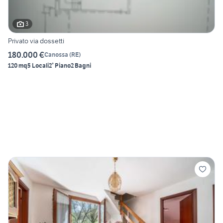
3
Privato via dossetti
180.000 €
Canossa
(
RE
)
120 mq
5 Locali
2° Piano
2 Bagni