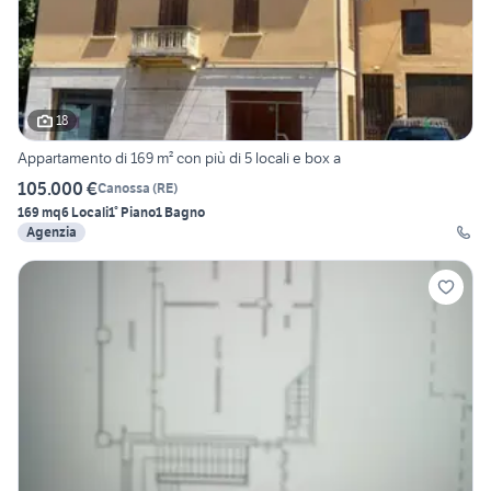
18
Appartamento di 169 m² con più di 5 locali e box a
105.000 €
Canossa
(
RE
)
169 mq
6 Locali
1° Piano
1 Bagno
Agenzia