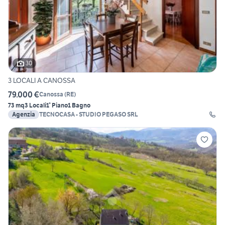
30
3 LOCALI A CANOSSA
79.000 €
Canossa
(
RE
)
73 mq
3 Locali
1° Piano
1 Bagno
Agenzia
TECNOCASA - STUDIO PEGASO SRL