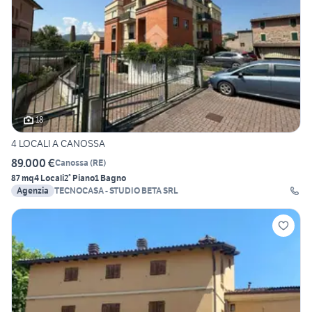
18
4 LOCALI A CANOSSA
89.000 €
Canossa
(
RE
)
87 mq
4 Locali
2° Piano
1 Bagno
Agenzia
TECNOCASA - STUDIO BETA SRL