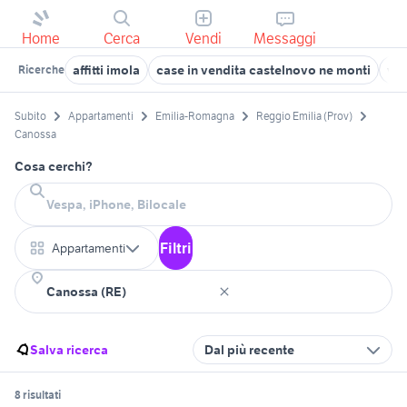
Home
Cerca
Vendi
Messaggi
affitti imola
case in vendita castelnovo ne monti
ven
Ricerche
Subito
Appartamenti
Emilia-Romagna
Reggio Emilia (Prov)
Canossa
Cosa cerchi?
Filtri
Appartamenti
Salva ricerca
Dal più recente
8 risultati