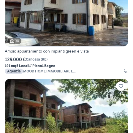
30
Ampio appartamento con impianti green e vista
129.000 €
Canossa
(
RE
)
191 mq
5 Locali
1° Piano
1 Bagno
Agenzia
MOOD HOME IMMOBILIARE E...