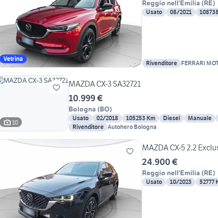
Reggio nell'Emilia
(
RE
)
Usato
08/2021
10873
Vetrina
Rivenditore
FERRARI MO
MAZDA CX-3 SA32721
10.999 €
Bologna
(
BO
)
Usato
02/2018
105253 Km
Diesel
Manuale
10
Rivenditore
Autohero Bologna
MAZDA CX-5 2.2 Exclu
24.900 €
Reggio nell'Emilia
(
RE
)
Usato
10/2023
52777