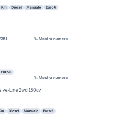
8 Km
Diesel
Manuale
Euro 6
Mostra numero
TORS
Euro 6
Mostra numero
sive-Line 2wd 150cv
 Km
Diesel
Manuale
Euro 6