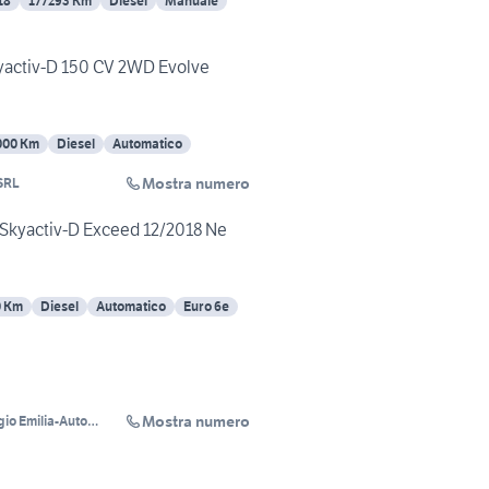
18
177293 Km
Diesel
Manuale
yactiv-D 150 CV 2WD Evolve
000 Km
Diesel
Automatico
Mostra numero
SRL
 Skyactiv-D Exceed 12/2018 Ne
0 Km
Diesel
Automatico
Euro 6e
Mostra numero
io Emilia-Auto