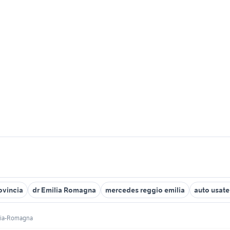
ovincia
dr Emilia Romagna
mercedes reggio emilia
auto usate
lia-Romagna