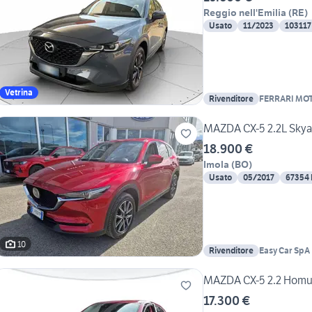
Reggio nell'Emilia
(
RE
)
Usato
11/2023
103117
Vetrina
Rivenditore
FERRARI MO
MAZDA CX-5 2.2L Skya
18.900 €
Imola
(
BO
)
Usato
05/2017
67354
10
Rivenditore
Easy Car SpA
MAZDA CX-5 2.2 Homu
17.300 €