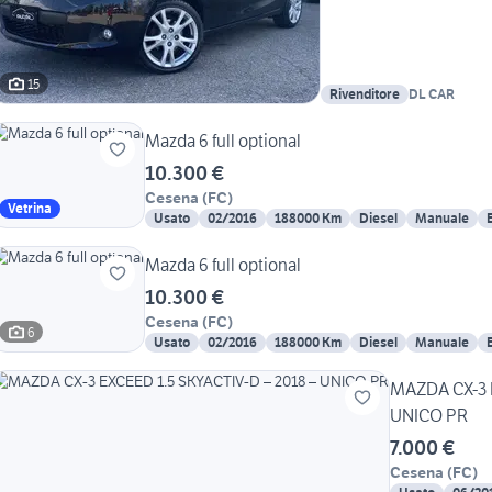
15
Rivenditore
DL CAR
Mazda 6 full optional
10.300 €
Cesena
(
FC
)
Vetrina
Usato
02/2016
188000 Km
Diesel
Manuale
Mazda 6 full optional
10.300 €
Cesena
(
FC
)
6
Usato
02/2016
188000 Km
Diesel
Manuale
MAZDA CX-3 E
UNICO PR
7.000 €
Cesena
(
FC
)