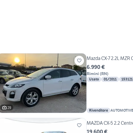
Mazda CX-7 2.2L MZR C
6.990 €
Rimini
(
RN
)
Usato
01/2011
153121
29
Rivenditore
AUTOMOTIVE 
MAZDA CX-5 2.2 Centr
19.600 €