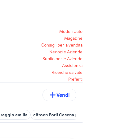
Modelli auto
Magazine
Consigli per la vendita
Negozi e Aziende
Subito per le Aziende
Assistenza
Ricerche salvate
Preferiti
Vendi
 reggio emilia
citroen Forli Cesena provincia
auto usate imola