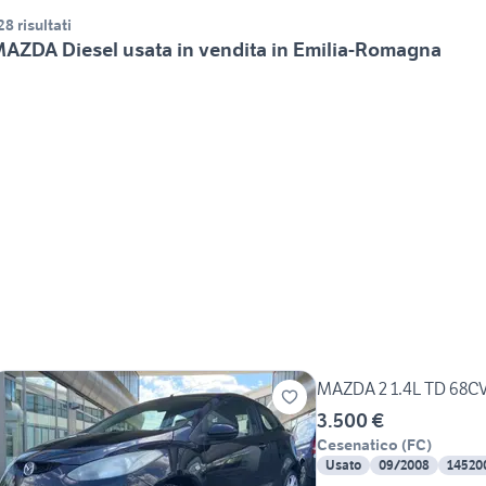
28 risultati
AZDA Diesel usata in vendita in Emilia-Romagna
MAZDA 2 1.4L TD 68CV
3.500 €
Cesenatico
(
FC
)
Usato
09/2008
14520