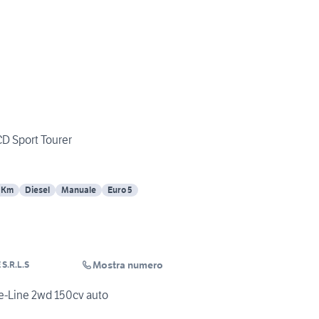
D Sport Tourer
 Km
Diesel
Manuale
Euro 5
Mostra numero
S.R.L.S
e-Line 2wd 150cv auto