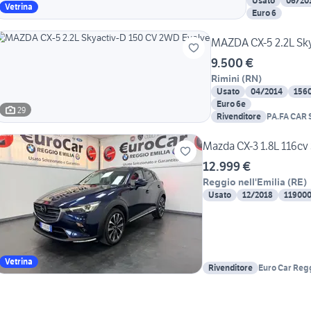
Usato
06/20
Vetrina
Euro 6
MAZDA CX-5 2.2L Sk
9.500 €
Rimini
(
RN
)
Usato
04/2014
156
Euro 6e
29
Rivenditore
PA.FA CAR 
Mazda CX-3 1.8L 116cv
12.999 €
Reggio nell'Emilia
(
RE
)
Usato
12/2018
11900
Vetrina
Rivenditore
Euro Car Regg
Multimarca