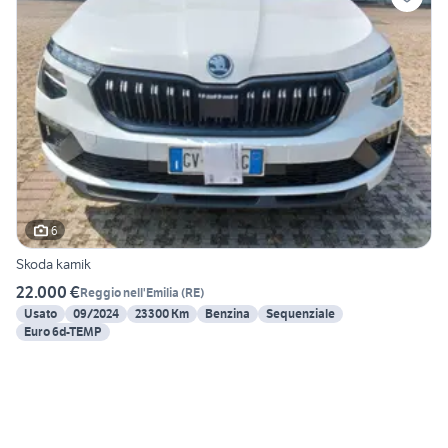
6
Skoda kamik
22.000 €
Reggio nell'Emilia
(
RE
)
Usato
09/2024
23300 Km
Benzina
Sequenziale
Euro 6d-TEMP