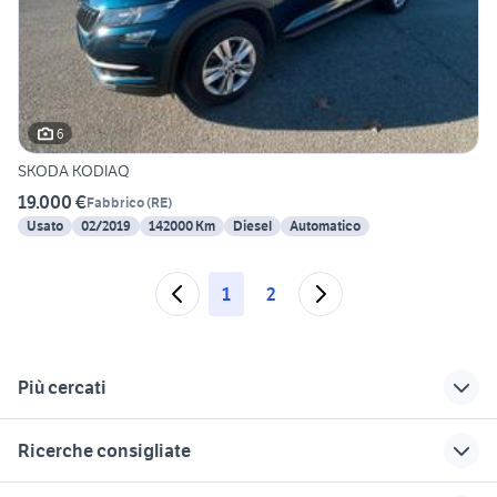
6
SKODA KODIAQ
19.000 €
Fabbrico
(
RE
)
Usato
02/2019
142000 Km
Diesel
Automatico
1
2
Più cercati
Correlati
Richerche simili
Suggerimenti
Ricerche consigliate
jeep reggio emilia
mercedes classe a
dacia in emilia
auto Parma provincia
romagna
mitsubishi lancer evo 10
tesla model s usata
panda usata reggio