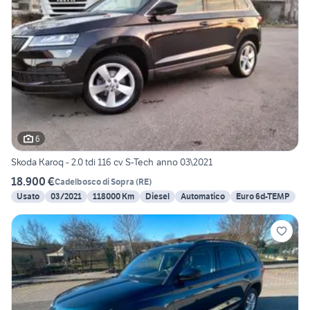
6
Skoda Karoq - 2.0 tdi 116 cv S-Tech anno 03\2021
18.900 €
Cadelbosco di Sopra
(
RE
)
Usato
03/2021
118000 Km
Diesel
Automatico
Euro 6d-TEMP