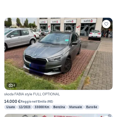
4
skoda FABIA style FULL OPTIONAL
14.000 €
Reggio nell'Emilia
(
RE
)
Usato
12/2023
33000 Km
Benzina
Manuale
Euro 6e