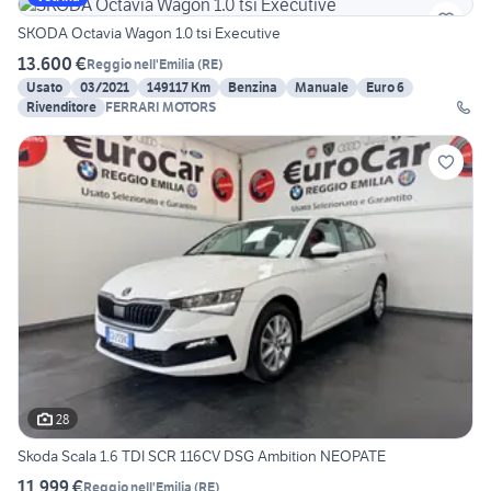
SKODA Octavia Wagon 1.0 tsi Executive
13.600 €
Reggio nell'Emilia
(
RE
)
Usato
03/2021
149117 Km
Benzina
Manuale
Euro 6
Rivenditore
FERRARI MOTORS
28
Skoda Scala 1.6 TDI SCR 116CV DSG Ambition NEOPATE
11.999 €
Reggio nell'Emilia
(
RE
)