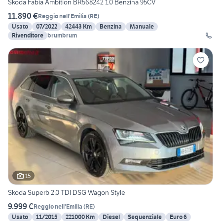
Skoda Fabia Ambition BR568242 1.0 Benzina 95CV
11.890 €
Reggio nell'Emilia
(
RE
)
Usato
07/2022
42443 Km
Benzina
Manuale
Rivenditore
brumbrum
15
Skoda Superb 2.0 TDI DSG Wagon Style
9.999 €
Reggio nell'Emilia
(
RE
)
Usato
11/2015
221000 Km
Diesel
Sequenziale
Euro 6