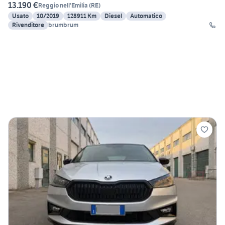
13.190 €
Reggio nell'Emilia
(
RE
)
Usato
10/2019
128911 Km
Diesel
Automatico
Rivenditore
brumbrum