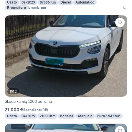
Usato
09/2023
87686 Km
Diesel
Automatico
Rivenditore
brumbrum
2
Skoda kamiq 1000 benzina
21.000 €
Scandiano
(
RE
)
Usato
04/2025
21000 Km
Benzina
Manuale
Euro 6d-TEMP