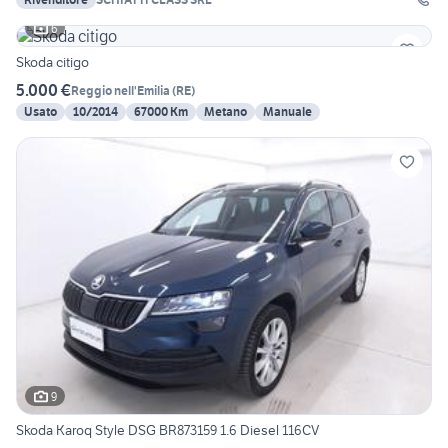
6
Skoda citigo
5.000 €
Reggio nell'Emilia
(
RE
)
Usato
10/2014
67000 Km
Metano
Manuale
9
Skoda Karoq Style DSG BR873159 1.6 Diesel 116CV