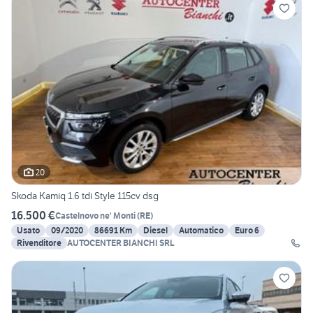
20
Skoda Kamiq 1.6 tdi Style 115cv dsg
16.500 €
Castelnovo ne' Monti
(
RE
)
Usato
09/2020
86691 Km
Diesel
Automatico
Euro 6
Rivenditore
AUTOCENTER BIANCHI SRL