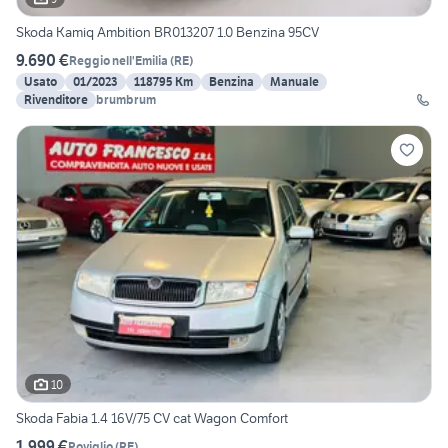
Skoda Kamiq Ambition BR013207 1.0 Benzina 95CV
9.690 €
Reggio nell'Emilia
(
RE
)
Usato
01/2023
118795 Km
Benzina
Manuale
Rivenditore
brumbrum
10
Skoda Fabia 1.4 16V/75 CV cat Wagon Comfort
1.999 €
Poviglio
(
RE
)