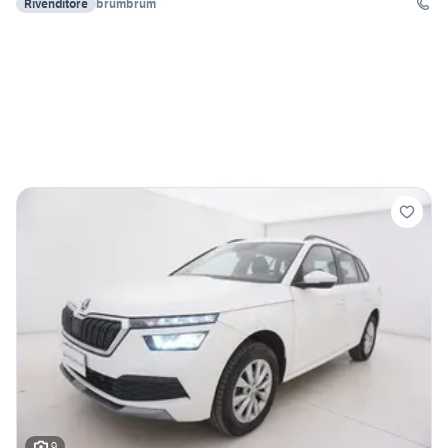
Rivenditore
brumbrum
9