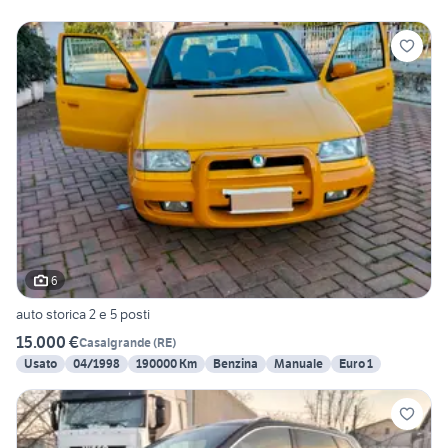
6
auto storica 2 e 5 posti
15.000 €
Casalgrande
(
RE
)
Usato
04/1998
190000 Km
Benzina
Manuale
Euro 1