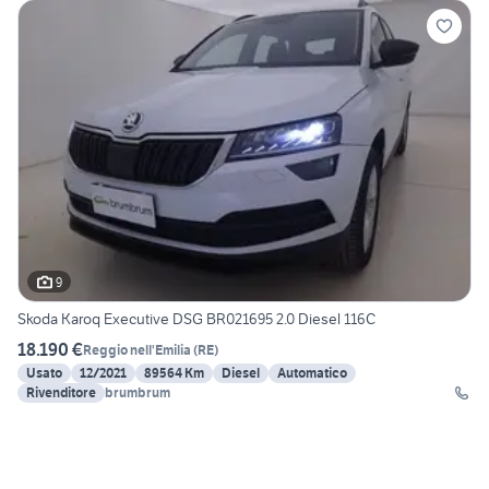
9
Skoda Karoq Executive DSG BR021695 2.0 Diesel 116C
18.190 €
Reggio nell'Emilia
(
RE
)
Usato
12/2021
89564 Km
Diesel
Automatico
Rivenditore
brumbrum