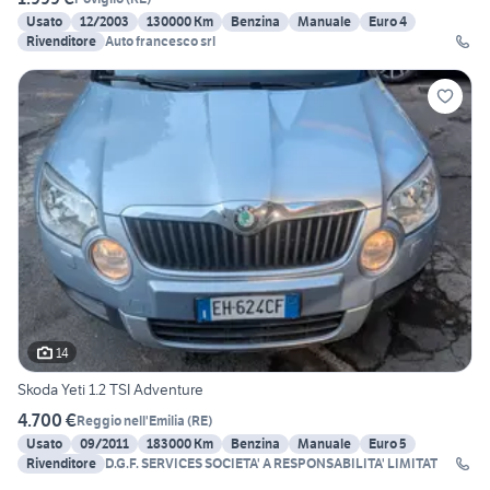
Usato
12/2003
130000 Km
Benzina
Manuale
Euro 4
Rivenditore
Auto francesco srl
14
Skoda Yeti 1.2 TSI Adventure
4.700 €
Reggio nell'Emilia
(
RE
)
Usato
09/2011
183000 Km
Benzina
Manuale
Euro 5
Rivenditore
D.G.F. SERVICES SOCIETA' A RESPONSABILITA' LIMITAT