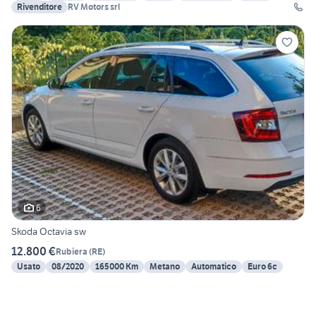
Rivenditore
RV Motors srl
6
Skoda Octavia sw
12.800 €
Rubiera
(
RE
)
Usato
08/2020
165000 Km
Metano
Automatico
Euro 6c