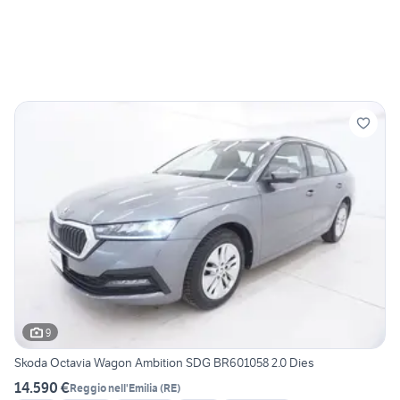
9
Skoda Octavia Wagon Ambition SDG BR601058 2.0 Dies
14.590 €
Reggio nell'Emilia
(
RE
)