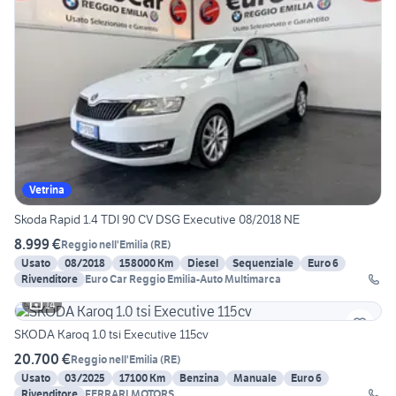
Vetrina
Skoda Rapid 1.4 TDI 90 CV DSG Executive 08/2018 NE
8.999 €
Reggio nell'Emilia
(
RE
)
Usato
08/2018
158000 Km
Diesel
Sequenziale
Euro 6
Rivenditore
Euro Car Reggio Emilia-Auto Multimarca
14
SKODA Karoq 1.0 tsi Executive 115cv
20.700 €
Reggio nell'Emilia
(
RE
)
Usato
03/2025
17100 Km
Benzina
Manuale
Euro 6
Rivenditore
FERRARI MOTORS