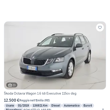
23
Škoda Octavia Wagon 1.6 tdi Executive 115cv dsg
12.500 €
Reggio nell'Emilia
(
RE
)
Usato
01/2019
136921 Km
Diesel
Automatico
Euro 6
Rivenditore
SCHIATTI CLASS SRL