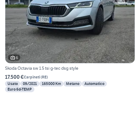
6
Skoda Octavia sw 1.5 tsi g-tec dsg style
17.500 €
Carpineti
(
RE
)
Usato
09/2021
165000 Km
Metano
Automatico
Euro 6d-TEMP