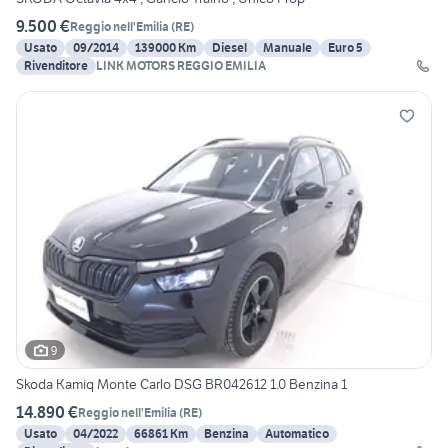
9.500 €
Reggio nell'Emilia
(
RE
)
Usato
09/2014
139000 Km
Diesel
Manuale
Euro 5
Rivenditore
LINK MOTORS REGGIO EMILIA
9
Skoda Kamiq Monte Carlo DSG BR042612 1.0 Benzina 1
14.890 €
Reggio nell'Emilia
(
RE
)
Usato
04/2022
66861 Km
Benzina
Automatico