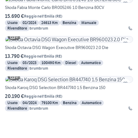
Skoda Fabia Monte Carlo BR005246 1.0 Benzina 80CV
15.690 €
Reggio nell'Emilia
(
RE
)
Usato
02/2024
24613 Km
Benzina
Manuale
Rivenditore
brumbrum
9
Skoda Octavia DSG Wagon Executive BR960023 2.0 Die
13.790 €
Reggio nell'Emilia
(
RE
)
Usato
03/2023
100490 Km
Diesel
Automatico
Rivenditore
brumbrum
9
Skoda Karoq DSG Selection BR447740 1.5 Benzina 150
20.190 €
Reggio nell'Emilia
(
RE
)
Usato
04/2024
79100 Km
Benzina
Automatico
Rivenditore
brumbrum