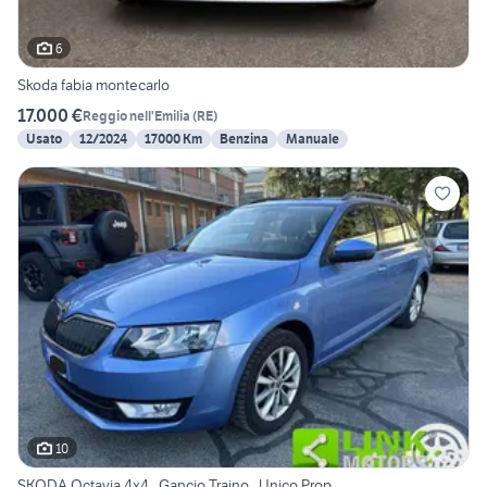
6
Skoda fabia montecarlo
17.000 €
Reggio nell'Emilia
(
RE
)
Usato
12/2024
17000 Km
Benzina
Manuale
10
SKODA Octavia 4x4 , Gancio Traino , Unico Prop