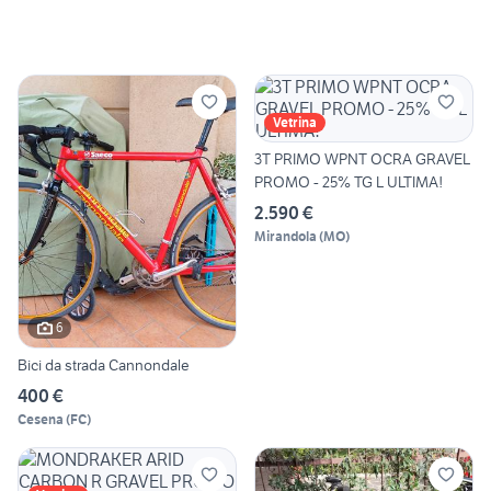
Vetrina
3T PRIMO WPNT OCRA GRAVEL
PROMO - 25% TG L ULTIMA!
2.590 €
Mirandola
(
MO
)
6
Bici da strada Cannondale
400 €
Cesena
(
FC
)