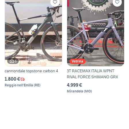
6
Vetrina
cannondale topstone carbon 4
3T RACEMAX ITALIA WPNT
RIVAL FORCE SHIMANO GRX
1.800 €
4.999 €
Reggio nell'Emilia
(
RE
)
Mirandola
(
MO
)