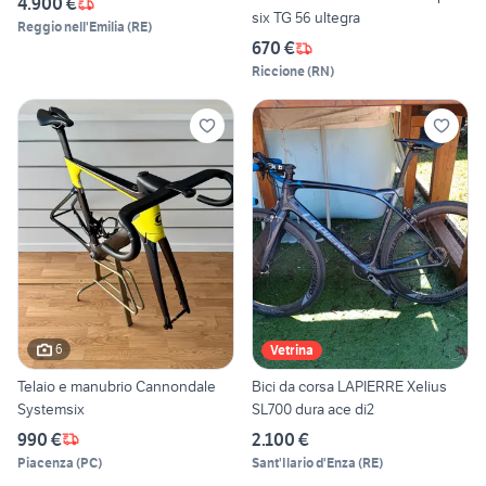
4.900 €
six TG 56 ultegra
Reggio nell'Emilia
(
RE
)
670 €
Riccione
(
RN
)
6
Vetrina
Telaio e manubrio Cannondale
Bici da corsa LAPIERRE Xelius
Systemsix
SL700 dura ace di2
990 €
2.100 €
Piacenza
(
PC
)
Sant'Ilario d'Enza
(
RE
)