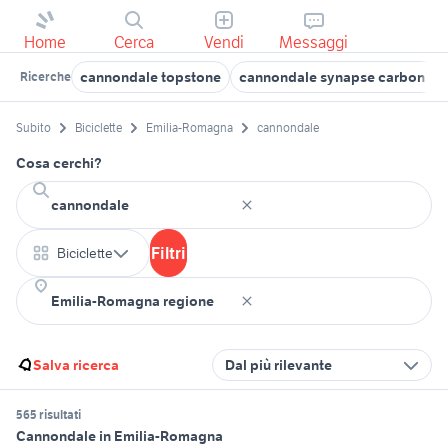
Home
Cerca
Vendi
Messaggi
cannondale topstone
cannondale synapse carbon 10
Ricerche
Subito
Biciclette
Emilia-Romagna
cannondale
Cosa cerchi?
Filtri
Biciclette
Salva ricerca
Dal più rilevante
565 risultati
Cannondale in Emilia-Romagna