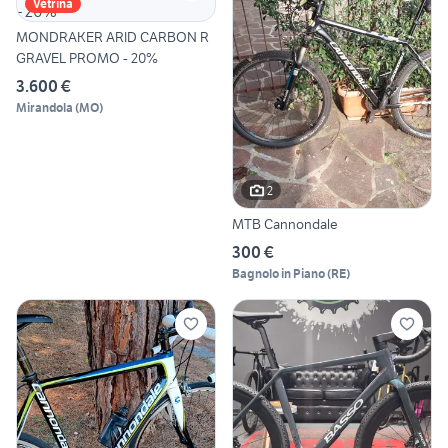
Vetrina
MONDRAKER ARID CARBON R
GRAVEL PROMO - 20%
3.600 €
Mirandola
(
MO
)
2
MTB Cannondale
300 €
Bagnolo in Piano
(
RE
)