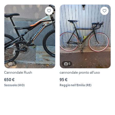
6
6
Cannondale Rush
cannondale pronto all'uso
650 €
95 €
Sassuolo
(
MO
)
Reggio nell'Emilia
(
RE
)