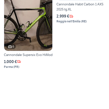
Cannondale Habit Carbon 1 AXS
2025 tg.XL
2.999 €
Reggio nell'Emilia
(
RE
)
6
Cannondale Supersix Evo HiMod
1.000 €
Parma
(
PR
)