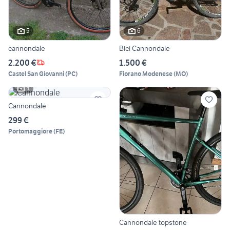
5
6
cannondale
Bici Cannondale
2.200 €
1.500 €
Castel San Giovanni
(
PC
)
Fiorano Modenese
(
MO
)
4
Cannondale
299 €
Portomaggiore
(
FE
)
Cannondale topstone