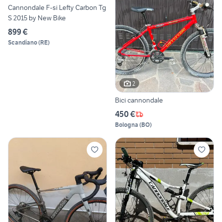
Cannondale F-si Lefty Carbon Tg
S 2015 by New Bike
899 €
Scandiano
(
RE
)
2
Bici cannondale
450 €
Bologna
(
BO
)