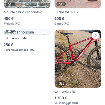
3
6
Mountain Bike Cannondale
CANNONDALE 29
400 €
600 €
Meldola
(
FC
)
Gatteo
(
FC
)
6
mtb cannondale
250 €
Fiorano Modenese
(
MO
)
2
cannondale ht
1.300 €
Valsamoggia
(
BO
)