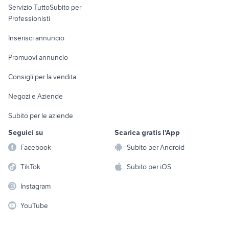
Servizio TuttoSubito per
persona
Informatica
Animali
Professionisti
Arredamento e
Console e
Accessori per
Casalinghi
Inserisci annuncio
Videogiochi
animali
Elettrodomestici
Promuovi annuncio
Audio/Video
Musica e Film
Giardino e Fai da te
Consigli per la vendita
Fotografia
Libri e Riviste
Abbigliamento e
Negozi e Aziende
Telefonia
Strumenti Musicali
Accessori
Subito per le aziende
Sports
Tutto per i bambini
Seguici su
Scarica gratis l'App
Biciclette
Facebook
Subito per Android
Collezionismo
TikTok
Subito per iOS
Instagram
YouTube