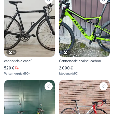
6
5
cannondale caad9
Cannondale scalpel carbon
520 €
2.000 €
Valsamoggia
(
BO
)
Modena
(
MO
)