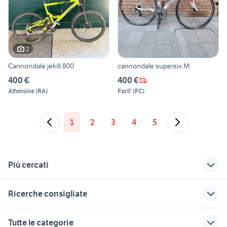
2
Cannondale jekill 800
cannondale supersix M
400 €
400 €
Alfonsine
(
RA
)
Forli'
(
FC
)
1
2
3
4
5
Più cercati
Correlati
Richerche simili
Suggerimenti
Ricerche consigliate
telaio cannondale
ingrosso biciclette
biciclette Gioia del
Colle
garmin biciclette
mountain bike arcore
bicicletta donna
graziella a brescia e
Tutte le categorie
usata
provincia
biciclette Tricase