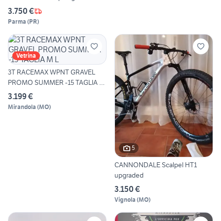
3.750 €
Parma
(
PR
)
Vetrina
3T RACEMAX WPNT GRAVEL
PROMO SUMMER -15 TAGLIA M
L
3.199 €
Mirandola
(
MO
)
5
CANNONDALE Scalpel HT1
upgraded
3.150 €
Vignola
(
MO
)