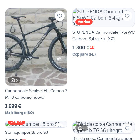
Vetrina
STUPENDA Cannondale F-Si WC
Carbon -8,4kg-Full XX1
1.800 €
Copparo
(
FE
)
5
Cannondale Scalpel HT Carbon 3
MTB carbonio nuova
1.999 €
Malalbergo
(
BO
)
Vetrina
6
Stumpjumper 15 pro S3
Bici da corsa Cannondale super