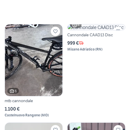
6
Cannondale CAAD13 Disc
999 €
Misano Adriatico
(
RN
)
6
mtb cannondale
1.100 €
Castelnuovo Rangone
(
MO
)