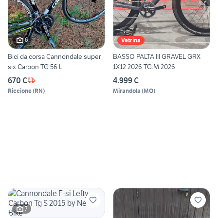
6
Vetrina
Bici da corsa Cannondale super
BASSO PALTA III GRAVEL GRX
six Carbon TG 56 L
1X12 2026 TG.M 2026
670 €
4.999 €
Riccione
(
RN
)
Mirandola
(
MO
)
7