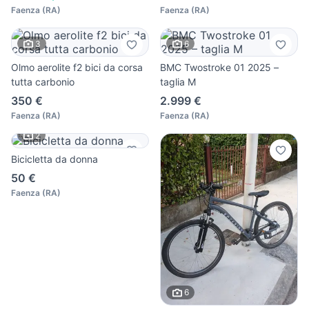
Faenza
(
RA
)
Faenza
(
RA
)
3
6
Olmo aerolite f2 bici da corsa
BMC Twostroke 01 2025 –
tutta carbonio
taglia M
350 €
2.999 €
Faenza
(
RA
)
Faenza
(
RA
)
2
Bicicletta da donna
50 €
Faenza
(
RA
)
6