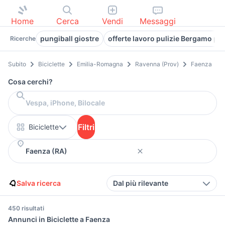
Home
Cerca
Vendi
Messaggi
pungiball giostre
offerte lavoro pulizie Bergamo pr
Ricerche
Subito
Biciclette
Emilia-Romagna
Ravenna (Prov)
Faenza
Cosa cerchi?
Filtri
Biciclette
Salva ricerca
Dal più rilevante
450 risultati
Annunci in Biciclette a Faenza