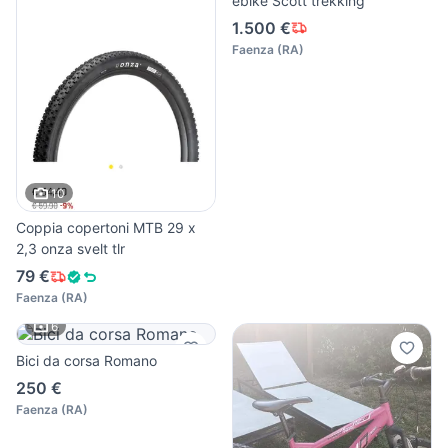
ebike Scott trekking
1.500 €
Faenza
(
RA
)
10
Coppia copertoni MTB 29 x
2,3 onza svelt tlr
79 €
Faenza
(
RA
)
6
Bici da corsa Romano
250 €
Faenza
(
RA
)