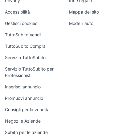
Privacy
Idee regalo
Garage e box
Caravan e Camper
Accessibilità
Mappa del sito
Loft, mansarde e
Veicoli commerciali
altro
Gestisci cookies
Modelli auto
Case vacanza
TuttoSubito Vendi
Uffici e Locali
TuttoSubito Compra
commerciali
Servizio TuttoSubito
elettronica
per la casa e la
sports e hobby
Servizio TuttoSubito per
persona
Professionisti
Informatica
Animali
Arredamento e
Inserisci annuncio
Console e
Accessori per
Casalinghi
Videogiochi
animali
Promuovi annuncio
Elettrodomestici
Audio/Video
Musica e Film
Consigli per la vendita
Giardino e Fai da
Fotografia
Libri e Riviste
te
Negozi e Aziende
Telefonia
Strumenti Musicali
Abbigliamento e
Subito per le aziende
Accessori