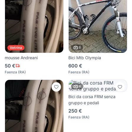
6
Vetrina
mousse Andreani
Bici Mtb Olympia
50 €
600 €
Faenza
(
RA
)
Faenza
(
RA
)
4
Bici da corsa FRM senza
gruppo e pedali
250 €
Faenza
(
RA
)