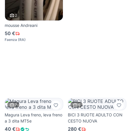
2
mousse Andreani
50 €
Faenza
(
RA
)
7
6
Magura Leva freno, leva freno
BICI 3 RUOTE ADULTO CON
a 3 dita MT5e
CESTO NUOVA
40 €
280 €