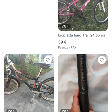
4
bicicletta hard Trail 24 pollici
39 €
Faenza
(
RA
)
3
2