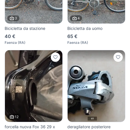
3
4
Bicicletta da stazione
Bicicletta da uomo
40 €
65 €
Faenza
(
RA
)
Faenza
(
RA
)
12
forcella nuova Fox 36 29 x
deragliatore posteriore