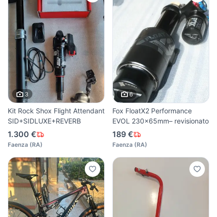
3
6
Kit Rock Shox Flight Attendant
Fox FloatX2 Performance
SID+SIDLUXE+REVERB
EVOL 230x65mm– revisionato
1.300 €
189 €
Faenza
(
RA
)
Faenza
(
RA
)