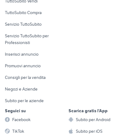
TuttoSubito Vendi
Uffici e Locali
TuttoSubito Compra
commerciali
Servizio TuttoSubito
elettronica
per la casa e la
sports e hobby
Servizio TuttoSubito per
persona
Informatica
Animali
Professionisti
Arredamento e
Console e
Accessori per
Casalinghi
Inserisci annuncio
Videogiochi
animali
Elettrodomestici
Promuovi annuncio
Audio/Video
Musica e Film
Giardino e Fai da te
Consigli per la vendita
Fotografia
Libri e Riviste
Abbigliamento e
Negozi e Aziende
Telefonia
Strumenti Musicali
Accessori
Subito per le aziende
Sports
Tutto per i bambini
Seguici su
Scarica gratis l'App
Biciclette
Facebook
Subito per Android
Collezionismo
TikTok
Subito per iOS