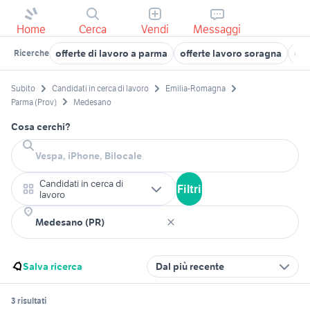
Home
Cerca
Vendi
Messaggi
offerte di lavoro a parma
offerte lavoro soragna
can
Ricerche
Subito
Candidati in cerca di lavoro
Emilia-Romagna
Parma (Prov)
Medesano
Cosa cerchi?
Candidati in cerca di
Filtri
lavoro
Salva ricerca
Dal più recente
3 risultati