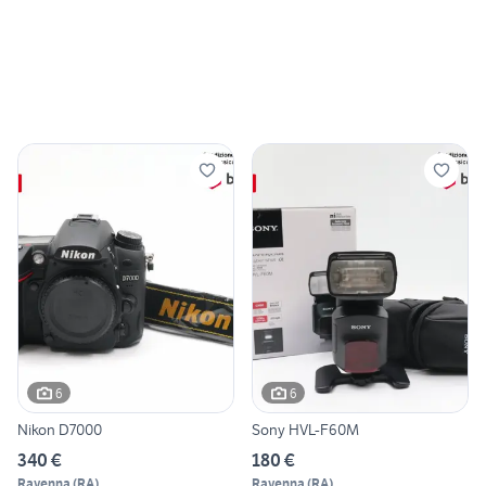
6
6
Nikon D7000
Sony HVL-F60M
340 €
180 €
Ravenna
(
RA
)
Ravenna
(
RA
)