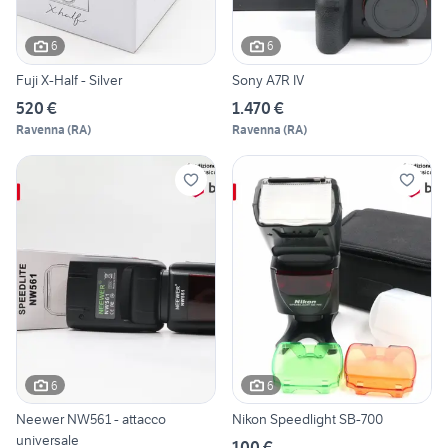
6
6
Fuji X-Half - Silver
Sony A7R IV
520 €
1.470 €
Ravenna
(
RA
)
Ravenna
(
RA
)
6
6
Neewer NW561 - attacco
Nikon Speedlight SB-700
universale
100 €