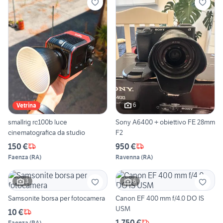
6
Vetrina
smallrig rc100b luce
Sony A6400 + obiettivo FE 28mm
cinematografica da studio
F2
150 €
950 €
Faenza
(
RA
)
Ravenna
(
RA
)
3
6
Samsonite borsa per fotocamera
Canon EF 400 mm f/4.0 DO IS
USM
10 €
1.750 €
Faenza
(
RA
)