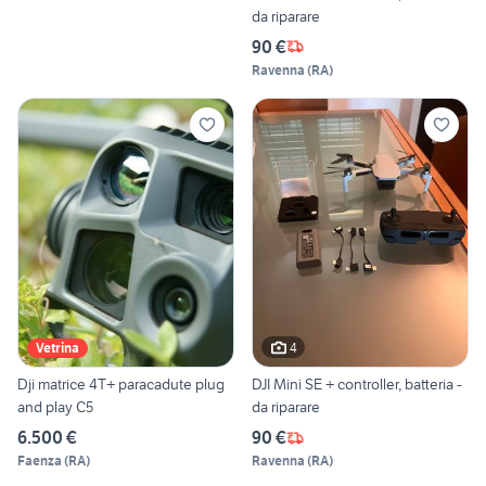
da riparare
90 €
Ravenna
(
RA
)
4
Vetrina
Dji matrice 4T+ paracadute plug
DJI Mini SE + controller, batteria -
and play C5
da riparare
6.500 €
90 €
Faenza
(
RA
)
Ravenna
(
RA
)