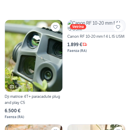
Vetrina
Canon RF 10-20 mm f 4 L IS USM
1.899 €
Faenza
(
RA
)
4
Dji matrice 4T+ paracadute plug
and play C5
6.500 €
Faenza
(
RA
)