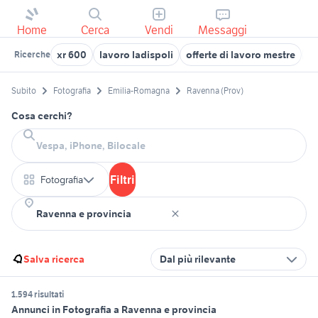
Home
Cerca
Vendi
Messaggi
xr 600
lavoro ladispoli
offerte di lavoro mestre
pe
Ricerche
Subito
Fotografia
Emilia-Romagna
Ravenna (Prov)
Cosa cerchi?
Filtri
Fotografia
Salva ricerca
Dal più rilevante
1.594 risultati
Annunci in Fotografia a Ravenna e provincia