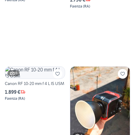
Faenza
(
RA
)
6
Canon RF 10-20 mm f 4 L IS USM
1.899 €
Faenza
(
RA
)