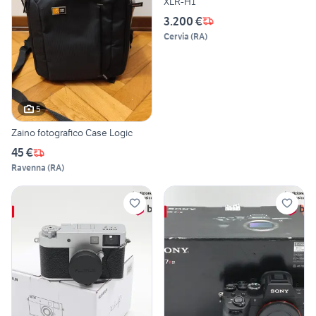
XLR-H1
3.200 €
Cervia
(
RA
)
5
Zaino fotografico Case Logic
45 €
Ravenna
(
RA
)