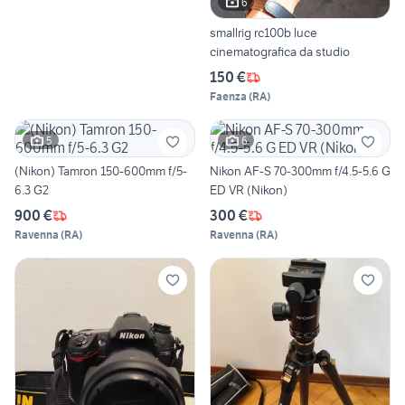
6
smallrig rc100b luce
cinematografica da studio
150 €
Faenza
(
RA
)
5
6
(Nikon) Tamron 150-600mm f/5-
Nikon AF-S 70-300mm f/4.5-5.6 G
6.3 G2
ED VR (Nikon)
900 €
300 €
Ravenna
(
RA
)
Ravenna
(
RA
)