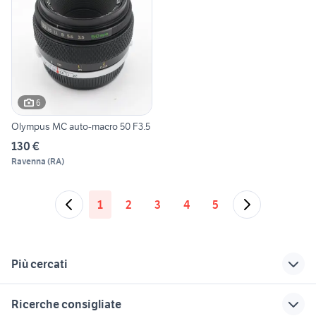
6
Olympus MC auto-macro 50 F3.5
130 €
Ravenna
(
RA
)
1
2
3
4
5
Più cercati
Correlati
Richerche simili
Suggerimenti
Ricerche consigliate
case in vendita
peugeot 3008 gt line
gozzo usato napoli