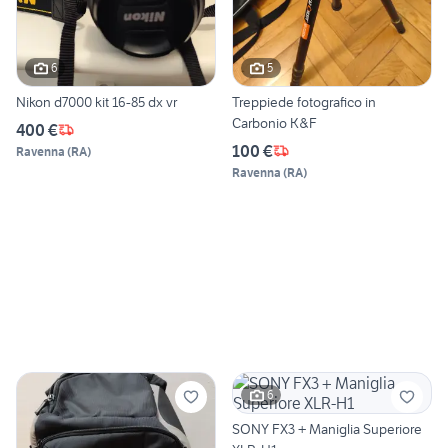
6
5
Nikon d7000 kit 16-85 dx vr
Treppiede fotografico in
Carbonio K&F
400 €
100 €
Ravenna
(
RA
)
Ravenna
(
RA
)
6
SONY FX3 + Maniglia Superiore