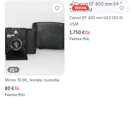
Vetrina
Canon EF 400 mm f/4.0 DO IS
USM
1.750 €
Faenza
(
RA
)
6
Minox 35 ML, testata, custodia
80 €
Faenza
(
RA
)