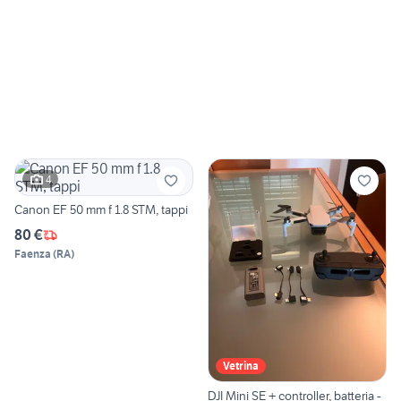
4
Canon EF 50 mm f 1.8 STM, tappi
80 €
Faenza
(
RA
)
Vetrina
DJI Mini SE + controller, batteria -