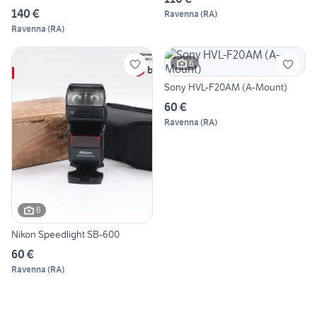
140 €
Ravenna
(
RA
)
Ravenna
(
RA
)
6
Sony HVL-F20AM (A-Mount)
60 €
Ravenna
(
RA
)
6
Nikon Speedlight SB-600
60 €
Ravenna
(
RA
)