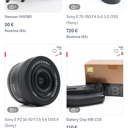
6
6
Neewer NW985
Sony E 70-350 F4.5-6.3 G OSS
(Sony)
30 €
720 €
Ravenna
(
RA
)
Ravenna
(
RA
)
6
6
Sony E PZ 16-50 F3.5-5.6 OSS II
Battery Grip MB-D18
(Sony)
110 €