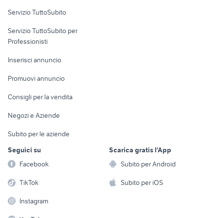
Servizio TuttoSubito
elettronica
per la casa e la
sports e hobby
Servizio TuttoSubito per
persona
Informatica
Animali
Professionisti
Arredamento e
Console e
Accessori per
Casalinghi
Inserisci annuncio
Videogiochi
animali
Elettrodomestici
Promuovi annuncio
Audio/Video
Musica e Film
Giardino e Fai da te
Consigli per la vendita
Fotografia
Libri e Riviste
Abbigliamento e
Negozi e Aziende
Telefonia
Strumenti Musicali
Accessori
Subito per le aziende
Sports
Tutto per i bambini
Seguici su
Scarica gratis l'App
Biciclette
Facebook
Subito per Android
Collezionismo
TikTok
Subito per iOS
Instagram