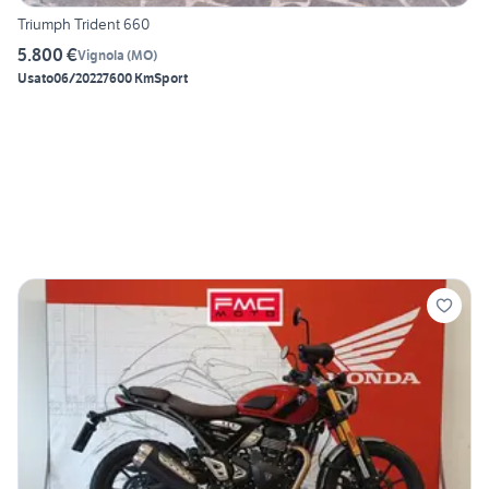
Triumph Trident 660
5.800 €
Vignola
(
MO
)
Usato
06/2022
7600 Km
Sport