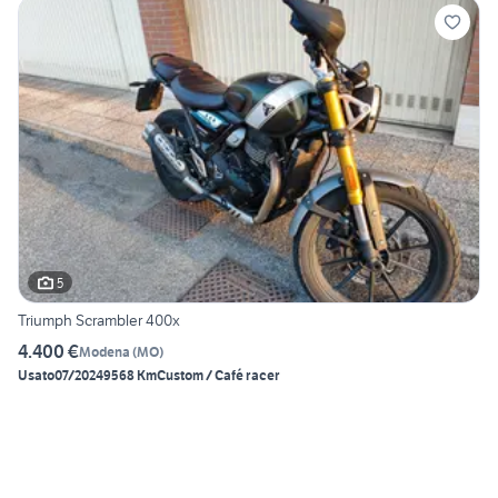
5
Triumph Scrambler 400x
4.400 €
Modena
(
MO
)
Usato
07/2024
9568 Km
Custom / Café racer