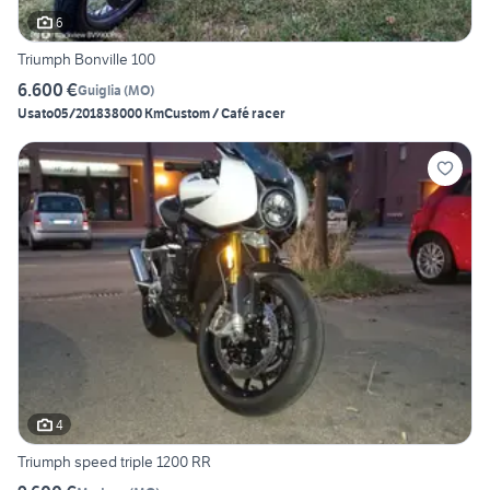
6
Triumph Bonville 100
6.600 €
Guiglia
(
MO
)
Usato
05/2018
38000 Km
Custom / Café racer
4
Triumph speed triple 1200 RR