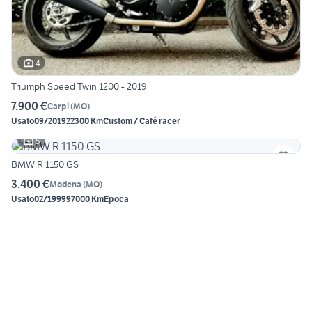
4
Triumph Speed Twin 1200 - 2019
7.900 €
Carpi
(
MO
)
Usato
09/2019
22300 Km
Custom / Café racer
5
BMW R 1150 GS
3.400 €
Modena
(
MO
)
Usato
02/1999
97000 Km
Epoca