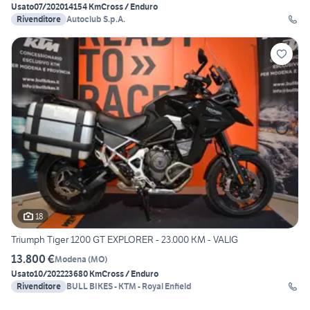
Usato
07/2020
14154 Km
Cross / Enduro
Rivenditore
Autoclub S.p.A.
18
Triumph Tiger 1200 GT EXPLORER - 23.000 KM - VALIG
13.800 €
Modena
(
MO
)
Usato
10/2022
23680 Km
Cross / Enduro
Rivenditore
BULL BIKES - KTM - Royal Enfield