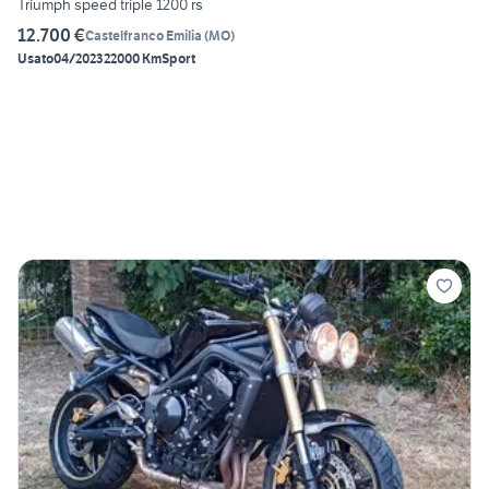
Triumph speed triple 1200 rs
12.700 €
Castelfranco Emilia
(
MO
)
Usato
04/2023
22000 Km
Sport