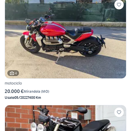
4
motociclo
20.000 €
Mirandola
(
MO
)
Usato
05/2022
7400 Km