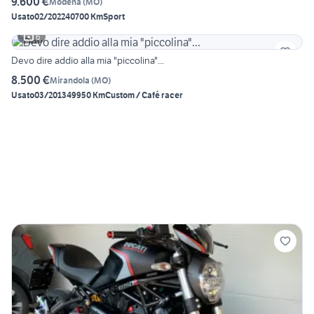
9.600 €
Modena
(
MO
)
Usato
02/2022
40700 Km
Sport
6
Devo dire addio alla mia "piccolina"...
8.500 €
Mirandola
(
MO
)
Usato
03/2013
49950 Km
Custom / Café racer