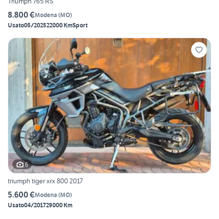
Triumph 765 RS
8.800 €
Modena
(
MO
)
Usato
05/2025
22000 Km
Sport
6
triumph tiger xrx 800 2017
5.600 €
Modena
(
MO
)
Usato
04/2017
29000 Km