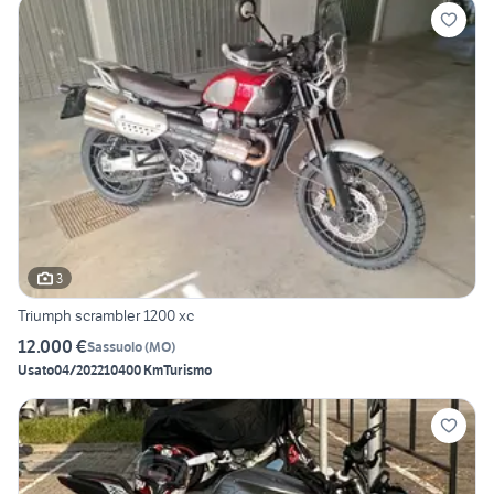
3
Triumph scrambler 1200 xc
12.000 €
Sassuolo
(
MO
)
Usato
04/2022
10400 Km
Turismo