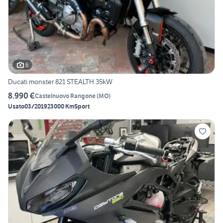
6
Ducati monster 821 STEALTH 35kW
8.990 €
Castelnuovo Rangone
(
MO
)
Usato
03/2019
23000 Km
Sport