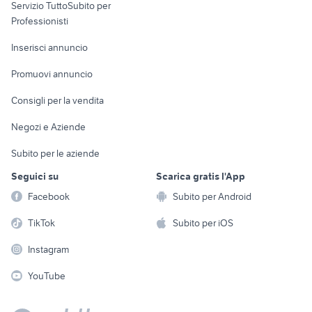
Servizio TuttoSubito per
persona
Informatica
Animali
Professionisti
Arredamento e
Console e
Accessori per
Casalinghi
Inserisci annuncio
Videogiochi
animali
Elettrodomestici
Promuovi annuncio
Audio/Video
Musica e Film
Giardino e Fai da te
Consigli per la vendita
Fotografia
Libri e Riviste
Abbigliamento e
Negozi e Aziende
Telefonia
Strumenti Musicali
Accessori
Subito per le aziende
Sports
Tutto per i bambini
Seguici su
Scarica gratis l'App
Biciclette
Facebook
Subito per Android
Collezionismo
TikTok
Subito per iOS
Instagram
YouTube