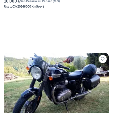
10.000 €
San Cesario sul Panaro
(
MO
)
Usato
03/2024
6000 Km
Sport