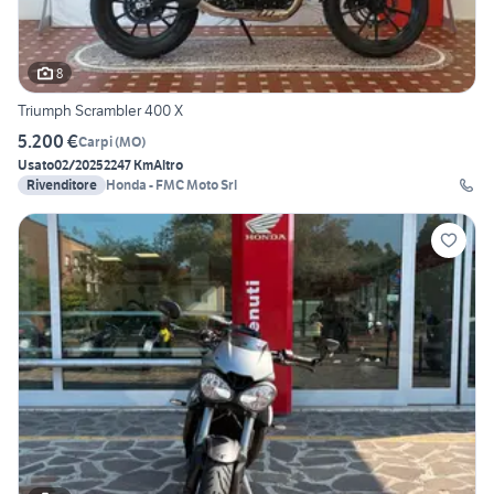
8
Triumph Scrambler 400 X
5.200 €
Carpi
(
MO
)
Usato
02/2025
2247 Km
Altro
Rivenditore
Honda - FMC Moto Srl