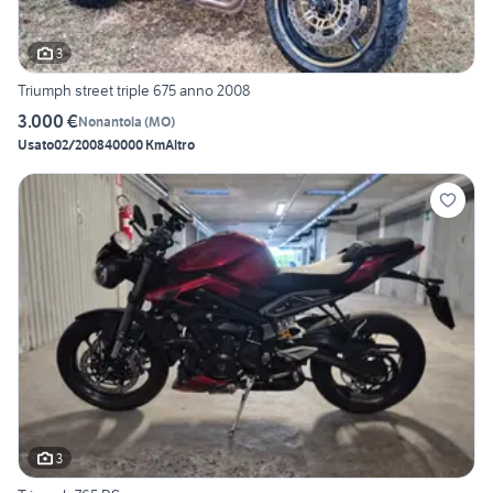
3
Triumph street triple 675 anno 2008
3.000 €
Nonantola
(
MO
)
Usato
02/2008
40000 Km
Altro
3