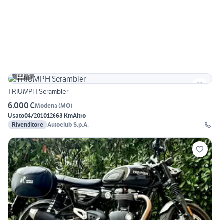
15
TRIUMPH Scrambler
6.000 €
Modena
(
MO
)
Usato
04/2010
12663 Km
Altro
Rivenditore
Autoclub S.p.A.