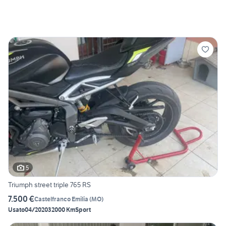
5
Triumph street triple 765 RS
7.500 €
Castelfranco Emilia
(
MO
)
Usato
04/2020
32000 Km
Sport