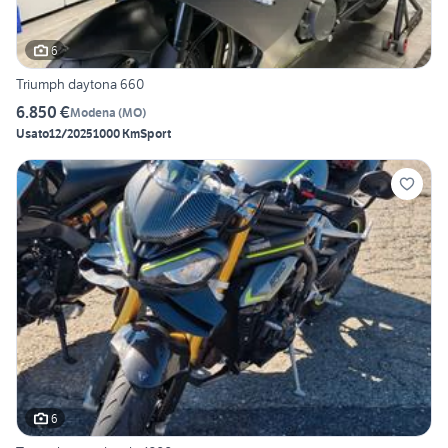
6
Triumph daytona 660
6.850 €
Modena
(
MO
)
Usato
12/2025
1000 Km
Sport
6