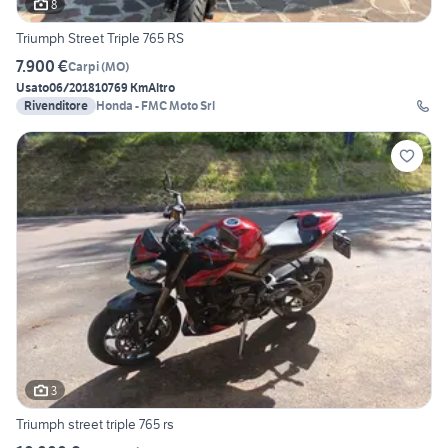
8
Triumph Street Triple 765 RS
7.900 €
Carpi
(
MO
)
Usato
06/2018
10769 Km
Altro
Rivenditore
Honda - FMC Moto Srl
3
Triumph street triple 765 rs