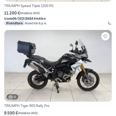
TRIUMPH Speed Triple 1200 RS
11.200 €
Modena
(
MO
)
Usato
06/2023
28688 Km
Altro
Rivenditore
Autoclub S.p.A.
18
TRIUMPH Tiger 900 Rally Pro
9.500 €
Modena
(
MO
)