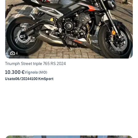
4
Triumph Street triple 765 RS 2024
10.300 €
Vignola
(
MO
)
Usato
06/2024
4100 Km
Sport