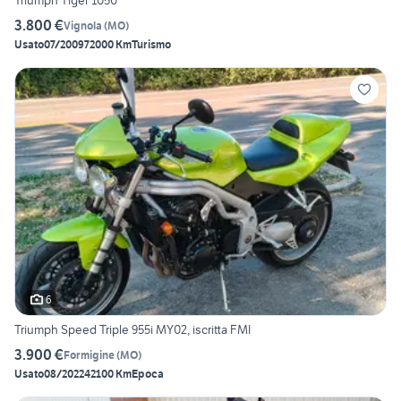
Triumph Tiger 1050
3.800 €
Vignola
(
MO
)
Usato
07/2009
72000 Km
Turismo
6
Triumph Speed Triple 955i MY02, iscritta FMI
3.900 €
Formigine
(
MO
)
Usato
08/2022
42100 Km
Epoca