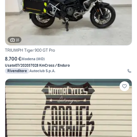
18
TRIUMPH Tiger 900 GT Pro
8.700 €
Modena
(
MO
)
Usato
07/2020
37028 Km
Cross / Enduro
Rivenditore
Autoclub S.p.A.