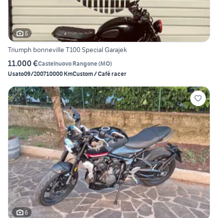
6
Triumph bonneville T100 Special Garajek
11.000 €
Castelnuovo Rangone
(
MO
)
Usato
09/2007
10000 Km
Custom / Café racer
6