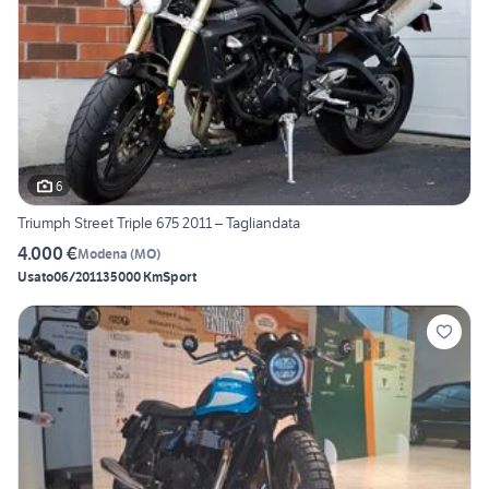
6
Triumph Street Triple 675 2011 – Tagliandata
4.000 €
Modena
(
MO
)
Usato
06/2011
35000 Km
Sport