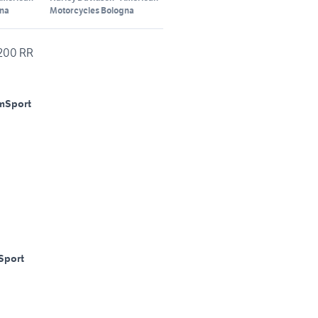
gna
Motorcycles Bologna
1200 RR
m
Sport
Sport