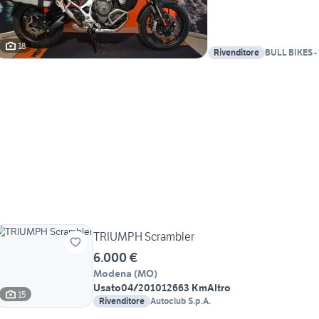
18
Rivenditore
TRIUMPH Scrambler
6.000 €
Modena
(
MO
)
Usato
04/2010
12663 Km
Altro
15
Rivenditore
Autoclub S.p.A.