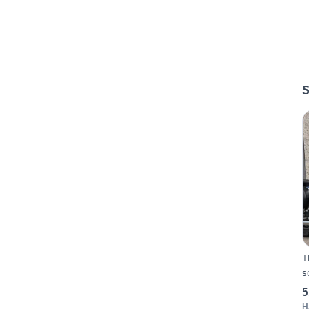
S
T
s
5
H