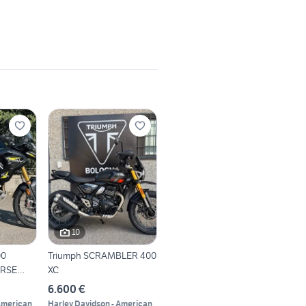
10
00
Triumph SCRAMBLER 400
ORSE
XC
6.600 €
American
Harley Davidson - American