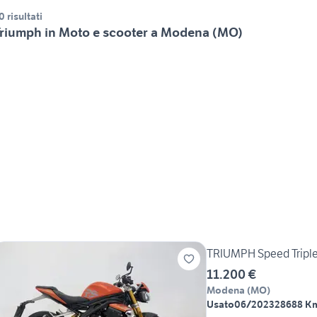
0 risultati
riumph in Moto e scooter a Modena (MO)
TRIUMPH Speed Triple
11.200 €
Modena
(
MO
)
Usato
06/2023
28688 K