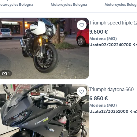
otorcycles Bologna
Motorcycles Bologna
Motorcycles Bolo
Triumph speed triple 
9.600 €
Modena
(
MO
)
Usato
02/2022
40700 K
4
Triumph daytona 660
6.850 €
Modena
(
MO
)
Usato
12/2025
1000 Km