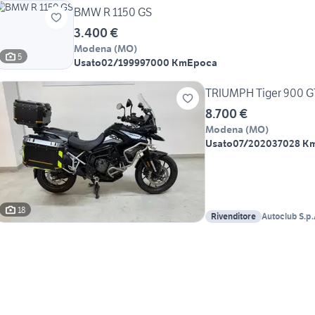
BMW R 1150 GS
3.400 €
Modena
(
MO
)
5
Usato
02/1999
97000 Km
Epoca
TRIUMPH Tiger 900 G
8.700 €
Modena
(
MO
)
Usato
07/2020
37028 K
18
Rivenditore
Autoclub S.p.