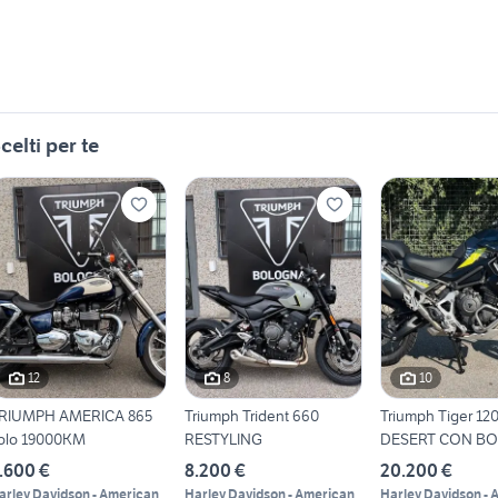
celti per te
12
8
10
RIUMPH AMERICA 865
Triumph Trident 660
Triumph Tiger 12
olo 19000KM
RESTYLING
DESERT CON B
INCLUSE
.600 €
8.200 €
20.200 €
arley Davidson - American
Harley Davidson - American
Harley Davidson - 