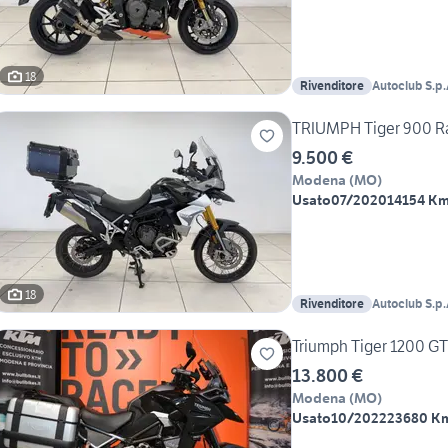
18
Rivenditore
Autoclub S.p.
TRIUMPH Tiger 900 Ra
9.500 €
Modena
(
MO
)
Usato
07/2020
14154 K
18
Rivenditore
Autoclub S.p.
Triumph Tiger 1200 G
13.800 €
Modena
(
MO
)
Usato
10/2022
23680 K