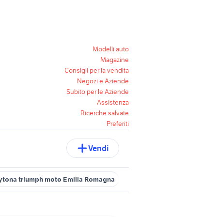
Modelli auto
Magazine
Consigli per la vendita
Negozi e Aziende
Subito per le Aziende
Assistenza
Ricerche salvate
Preferiti
Vendi
ytona triumph moto Emilia Romagna
triumph reggio emilia e provi