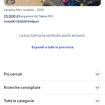
4
Yamaha Altro modello - 2020
25.000 €
Borgonovo Val Tidone
(
PC
)
Usato
05/2020
100 Km
Sport
La tua ricerca ha restituito pochi annunci.
Espandi a tutta la provincia
Più cercati
Correlati
Richerche simili
Suggerimenti
Ricerche consigliate
yamaha alfonsine
yamaha cavezzo
yamaha tt 600 e
belgarda
yamaha copertino
yamaha moto Calabria
yamaha lugo
yamaha casalecchio
Tutte le categorie
di reno
yamaha mt09 2017
yamaha rimini
yamaha spongano
yamaha rionero in vulture