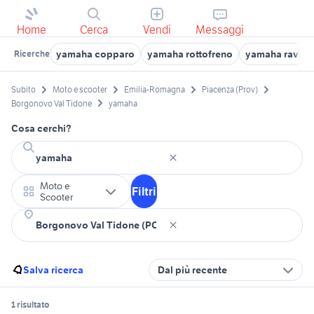
Home
Cerca
Vendi
Messaggi
yamaha copparo
yamaha rottofreno
yamaha raven
Ricerche
Subito
Moto e scooter
Emilia-Romagna
Piacenza (Prov)
Borgonovo Val Tidone
yamaha
Cosa cerchi?
Moto e
Filtri
Scooter
Salva ricerca
Dal più recente
1 risultato