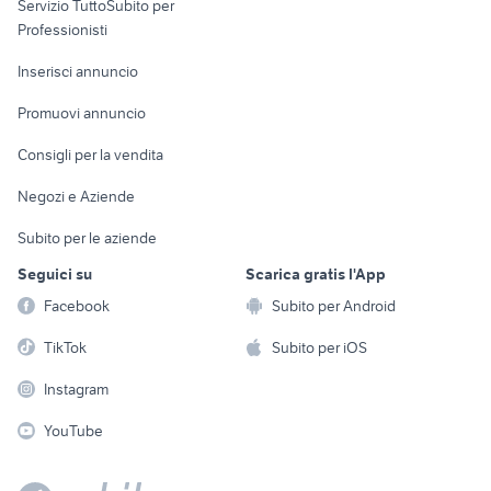
Servizio TuttoSubito per
persona
Informatica
Animali
Professionisti
Arredamento e
Console e
Accessori per
Casalinghi
Inserisci annuncio
Videogiochi
animali
Elettrodomestici
Promuovi annuncio
Audio/Video
Musica e Film
Giardino e Fai da te
Consigli per la vendita
Fotografia
Libri e Riviste
Abbigliamento e
Negozi e Aziende
Telefonia
Strumenti Musicali
Accessori
Subito per le aziende
Sports
Tutto per i bambini
Seguici su
Scarica gratis l'App
Biciclette
Facebook
Subito per Android
Collezionismo
TikTok
Subito per iOS
Instagram
YouTube