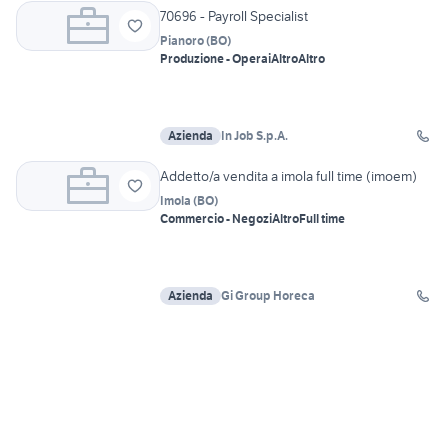
70696 - Payroll Specialist
Pianoro
(
BO
)
Produzione - Operai
Altro
Altro
Azienda
In Job S.p.A.
Addetto/a vendita a imola full time (imoem)
Imola
(
BO
)
Commercio - Negozi
Altro
Full time
Azienda
Gi Group Horeca