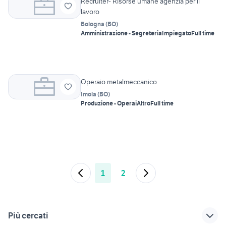
Recruiter- Risorse umane agenzia per il
lavoro
Bologna
(
BO
)
Amministrazione - Segreteria
Impiegato
Full time
Operaio metalmeccanico
Imola
(
BO
)
Produzione - Operai
Altro
Full time
1
2
Più cercati