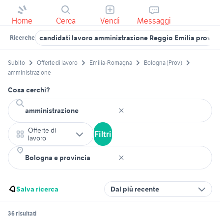
Home
Cerca
Vendi
Messaggi
candidati lavoro amministrazione Reggio Emilia provin
Ricerche
Subito
Offerte di lavoro
Emilia-Romagna
Bologna (Prov)
amministrazione
Cosa cerchi?
Offerte di
Filtri
lavoro
Salva ricerca
Dal più recente
36 risultati