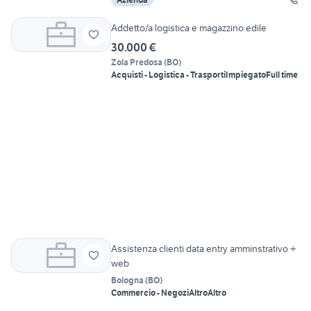
Addetto/a logistica e magazzino edile
30.000 €
Zola Predosa
(
BO
)
Acquisti - Logistica - Trasporti
Impiegato
Full time
Assistenza clienti data entry amminstrativo +
web
Bologna
(
BO
)
Commercio - Negozi
Altro
Altro