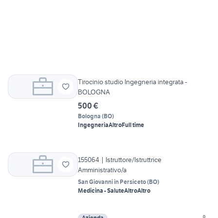
Tirocinio studio Ingegneria integrata -
BOLOGNA
500 €
Bologna
(
BO
)
Ingegneria
Altro
Full time
155064 | Istruttore/Istruttrice
Amministrativo/a
San Giovanni in Persiceto
(
BO
)
Medicina - Salute
Altro
Altro
Azienda