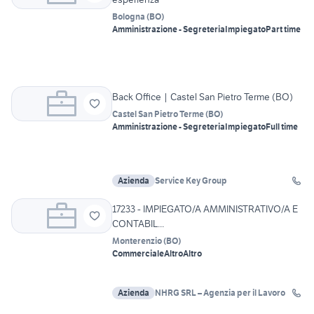
Bologna
(
BO
)
Amministrazione - Segreteria
Impiegato
Part time
Back Office | Castel San Pietro Terme (BO)
Castel San Pietro Terme
(
BO
)
Amministrazione - Segreteria
Impiegato
Full time
Azienda
Service Key Group
17233 - IMPIEGATO/A AMMINISTRATIVO/A E
CONTABIL...
Monterenzio
(
BO
)
Commerciale
Altro
Altro
Azienda
NHRG SRL – Agenzia per il Lavoro