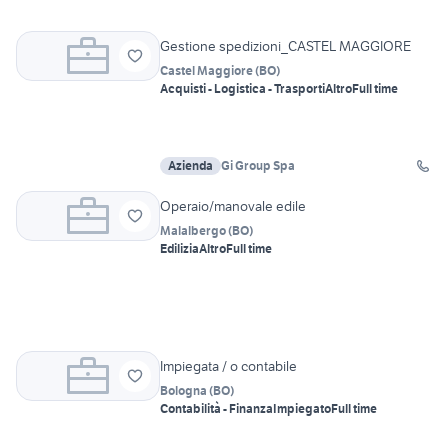
Gestione spedizioni_CASTEL MAGGIORE
Castel Maggiore
(
BO
)
Acquisti - Logistica - Trasporti
Altro
Full time
Azienda
Gi Group Spa
Operaio/manovale edile
Malalbergo
(
BO
)
Edilizia
Altro
Full time
Impiegata / o contabile
Bologna
(
BO
)
Contabilità - Finanza
Impiegato
Full time