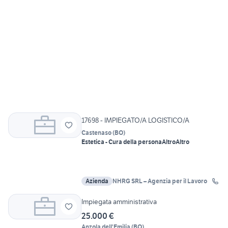
17698 - IMPIEGATO/A LOGISTICO/A
Castenaso
(
BO
)
Estetica - Cura della persona
Altro
Altro
Azienda
NHRG SRL – Agenzia per il Lavoro
Impiegata amministrativa
25.000 €
Anzola dell'Emilia
(
BO
)