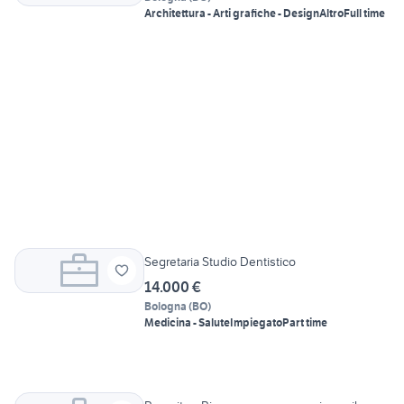
Architettura - Arti grafiche - Design
Altro
Full time
Segretaria Studio Dentistico
14.000 €
Bologna
(
BO
)
Medicina - Salute
Impiegato
Part time