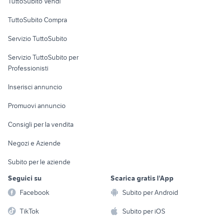
TuttoSubito Vendi
attrezzature cabine verniciatura
provincia
Uffici e Locali
TuttoSubito Compra
commerciali
Servizio TuttoSubito
elettronica
per la casa e la
sports e hobby
Servizio TuttoSubito per
persona
Informatica
Animali
Professionisti
Arredamento e
Console e
Accessori per
Casalinghi
Inserisci annuncio
Videogiochi
animali
Elettrodomestici
Promuovi annuncio
Audio/Video
Musica e Film
Giardino e Fai da te
Consigli per la vendita
Fotografia
Libri e Riviste
Abbigliamento e
Negozi e Aziende
Telefonia
Strumenti Musicali
Accessori
Subito per le aziende
Sports
Tutto per i bambini
Seguici su
Scarica gratis l'App
Biciclette
Facebook
Subito per Android
Collezionismo
TikTok
Subito per iOS