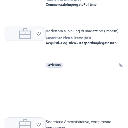
Commerciale
Impiegato
Full time
Addetto/a al picking di magazzino (imoem)
Castel San Pietro Terme
(
BO
)
Acquisti - Logistica - Trasporti
Impiegato
Turni
Azienda
Segretaria Amministrativa, comprovata
esperienza