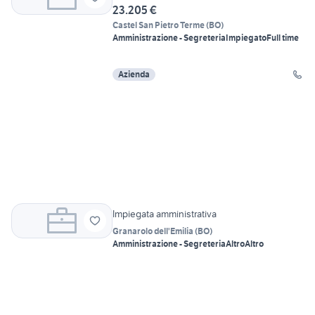
23.205 €
Castel San Pietro Terme
(
BO
)
Amministrazione - Segreteria
Impiegato
Full time
Azienda
Impiegata amministrativa
Granarolo dell'Emilia
(
BO
)
Amministrazione - Segreteria
Altro
Altro