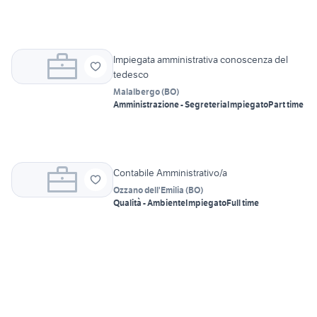
Impiegata amministrativa conoscenza del
tedesco
Malalbergo
(
BO
)
Amministrazione - Segreteria
Impiegato
Part time
Contabile Amministrativo/a
Ozzano dell'Emilia
(
BO
)
Qualità - Ambiente
Impiegato
Full time