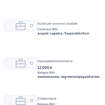
Autisti per soccorso stradale
Castenaso
(
BO
)
Acquisti - Logistica - Trasporti
Altro
Turni
Impiegata/amministrativa
12.000 €
Bologna
(
BO
)
Amministrazione - Segreteria
Impiegato
Full time
Collaboratore
Bologna
(
BO
)