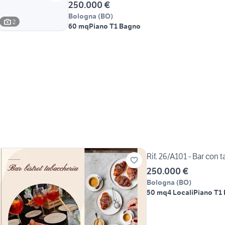
250.000 €
Bologna
(
BO
)
2
60 mq
Piano T
1 Bagno
Rif. 26/A101 - Bar con 
250.000 €
Bologna
(
BO
)
50 mq
4 Locali
Piano T
1