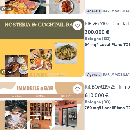
30
Agenzia
BAR IMMOBILIA
RIF. 26/A102 - Cocktail
300.000 €
Bologna
(
BO
)
64 mq
4 Locali
Piano T
2 
24
Agenzia
BAR IMMOBILIA
Rif. BOM119/25 - Immobi
610.000 €
Bologna
(
BO
)
260 mq
5 Locali
Piano T