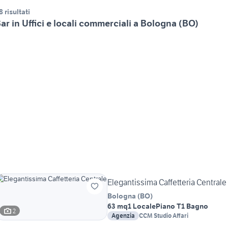
8 risultati
ar in Uffici e locali commerciali a Bologna (BO)
Elegantissima Caffetteria Centrale
Bologna
(
BO
)
63 mq
1 Locale
Piano T
1 Bagno
2
Agenzia
CCM Studio Affari