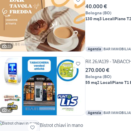
40.000 €
Bologna
(
BO
)
130 mq
3 Locali
Piano T
23
Agenzia
BAR IMMOBILIA
Rif. 26/A139 - TABACCH
270.000 €
Bologna
(
BO
)
55 mq
2 Locali
Piano T
1
18
Agenzia
BAR IMMOBILIA
Bistrot chiavi in mano