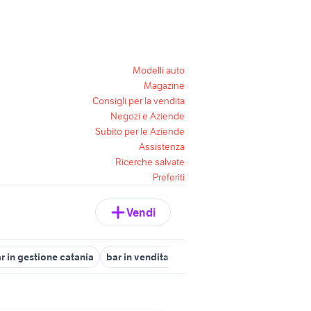
Modelli auto
Magazine
Consigli per la vendita
Negozi e Aziende
Subito per le Aziende
Assistenza
Ricerche salvate
Preferiti
Vendi
r in gestione catania
bar in vendita a treviso
bar marcianise
f