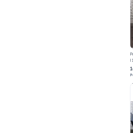
P
I
1
P