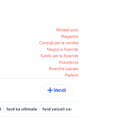
Modelli auto
Magazine
Consigli per la vendita
Negozi e Aziende
Subito per le Aziende
Assistenza
Ricerche salvate
Preferiti
Vendi
d
ford ka ultimate
ford veicoli commerciali Ragusa provincia
f