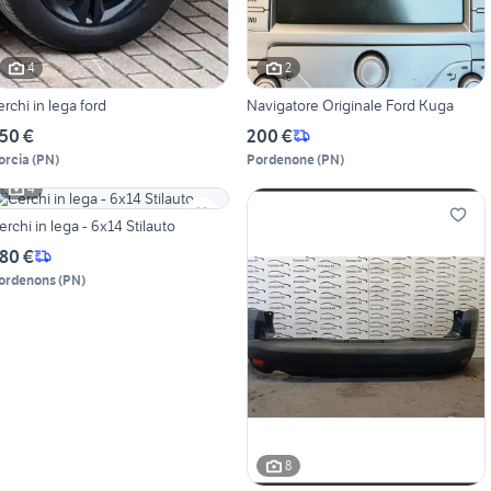
4
2
erchi in lega ford
Navigatore Originale Ford Kuga
50 €
200 €
orcia
(
PN
)
Pordenone
(
PN
)
4
erchi in lega - 6x14 Stilauto
80 €
ordenons
(
PN
)
8