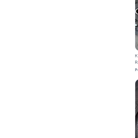
K
R
P