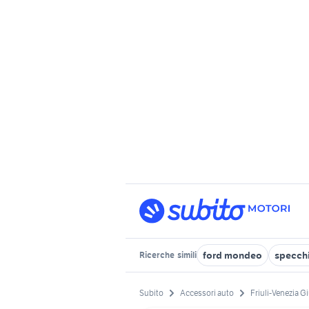
ford mondeo
specchi
Ricerche
simili
Subito
Accessori auto
Friuli-Venezia Gi