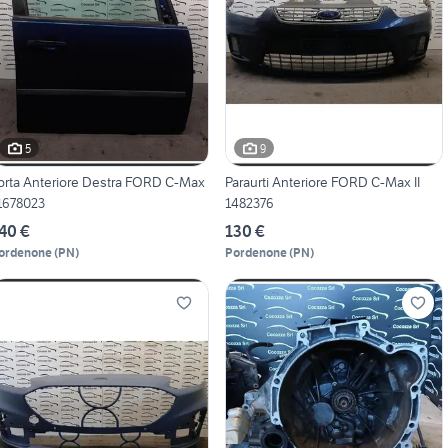
5
9
orta Anteriore Destra FORD C-Max
Paraurti Anteriore FORD C-Max II
 1678023
1482376
40 €
130 €
ordenone
(
PN
)
Pordenone
(
PN
)