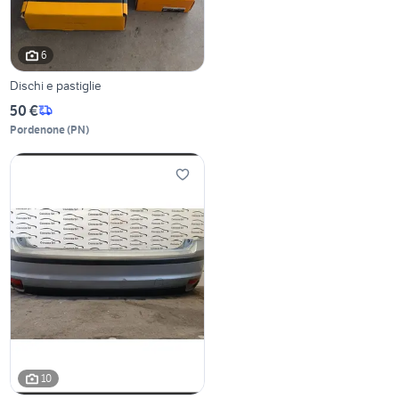
6
Dischi e pastiglie
50 €
Pordenone
(
PN
)
10