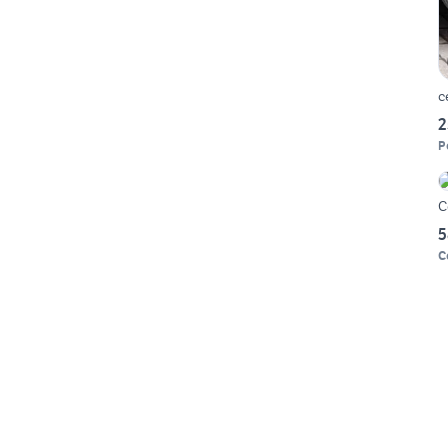
c
2
P
C
5
C