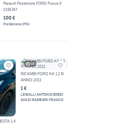
Paraurti Posteriore FORD Focus II
1336747
100 €
Pordenone
(
PN
)
13
RICAMBI FORD KA 1.2 B
ANNO 2011
1 €
LEIBALLI ANTONIO EREDI
SAS DI BARBIERI FRANCO
ESTA 1.4