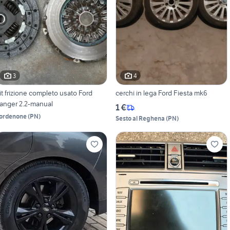
3
4
it frizione completo usato Ford
cerchi in lega Ford Fiesta mk6
anger 2.2-manual
1 €
ordenone
(
PN
)
Sesto al Reghena
(
PN
)