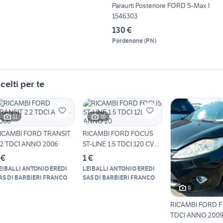
Paraurti Posteriore FORD S-Max I
1546303
130 €
Pordenone
(
PN
)
celti per te
11
16
ICAMBI FORD TRANSIT
RICAMBI FORD FOCUS
.2 TDCI ANNO 2006
ST-LINE 1.5 TDCI 120 CV
ANNO 20
 €
1 €
EIBALLI ANTONIO EREDI
LEIBALLI ANTONIO EREDI
AS DI BARBIERI FRANCO
SAS DI BARBIERI FRANCO
9
RICAMBI FORD FI
TDCI ANNO 2009