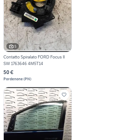
5
Contatto Spiralato FORD Focus II
SW 1763646 4M5T14
50 €
Pordenone
(
PN
)