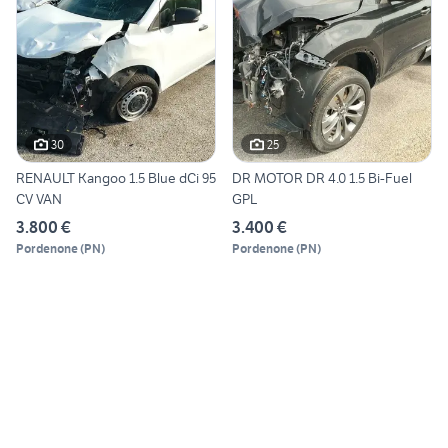
30
25
RENAULT Kangoo 1.5 Blue dCi 95
DR MOTOR DR 4.0 1.5 Bi-Fuel
CV VAN
GPL
3.800 €
3.400 €
Pordenone
(
PN
)
Pordenone
(
PN
)