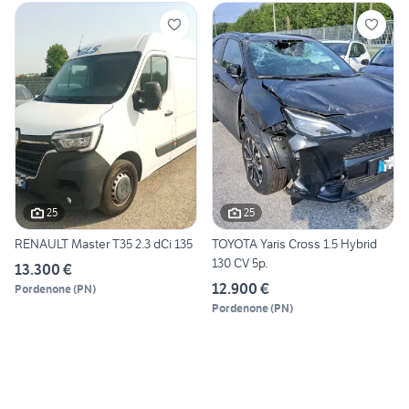
25
25
RENAULT Master T35 2.3 dCi 135
TOYOTA Yaris Cross 1.5 Hybrid
130 CV 5p.
13.300 €
12.900 €
Pordenone
(
PN
)
Pordenone
(
PN
)