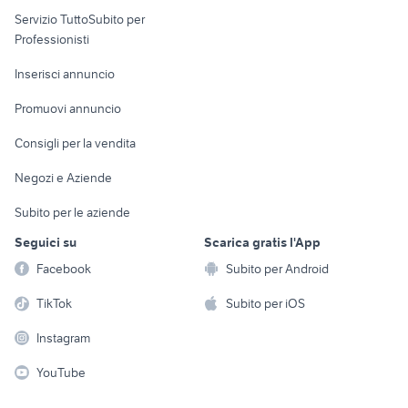
elettronica
per la casa e la
sports e hobby
Servizio TuttoSubito per
persona
Informatica
Animali
Professionisti
Arredamento e
Console e
Accessori per
Casalinghi
Inserisci annuncio
Videogiochi
animali
Elettrodomestici
Promuovi annuncio
Audio/Video
Musica e Film
Giardino e Fai da te
Consigli per la vendita
Fotografia
Libri e Riviste
Abbigliamento e
Negozi e Aziende
Telefonia
Strumenti Musicali
Accessori
Subito per le aziende
Sports
Tutto per i bambini
Seguici su
Scarica gratis l'App
Biciclette
Facebook
Subito per Android
Collezionismo
TikTok
Subito per iOS
Instagram
YouTube