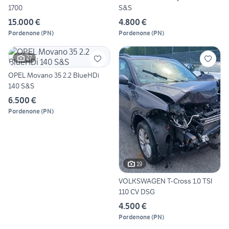
1700
S&S
15.000 €
4.800 €
Pordenone
(
PN
)
Pordenone
(
PN
)
27
OPEL Movano 35 2.2 BlueHDi
140 S&S
6.500 €
Pordenone
(
PN
)
19
VOLKSWAGEN T-Cross 1.0 TSI
110 CV DSG
4.500 €
Pordenone
(
PN
)