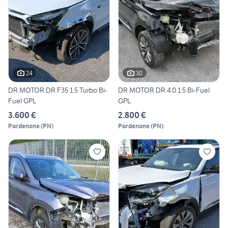
24
30
DR MOTOR DR F35 1.5 Turbo Bi-
DR MOTOR DR 4.0 1.5 Bi-Fuel
Fuel GPL
GPL
3.600 €
2.800 €
Pordenone
(
PN
)
Pordenone
(
PN
)