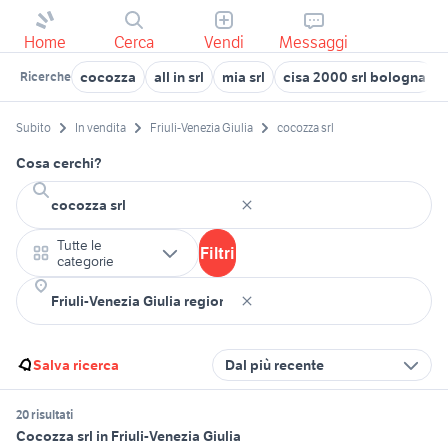
Home
Cerca
Vendi
Messaggi
cocozza
all in srl
mia srl
cisa 2000 srl bologna
Ricerche
Subito
In vendita
Friuli-Venezia Giulia
cocozza srl
Cosa cerchi?
Tutte le
Filtri
categorie
Salva ricerca
Dal più recente
20 risultati
Cocozza srl in Friuli-Venezia Giulia