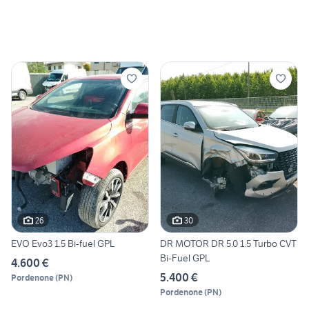
26
30
EVO Evo3 1.5 Bi-fuel GPL
DR MOTOR DR 5.0 1.5 Turbo CVT
Bi-Fuel GPL
4.600 €
5.400 €
Pordenone
(
PN
)
Pordenone
(
PN
)