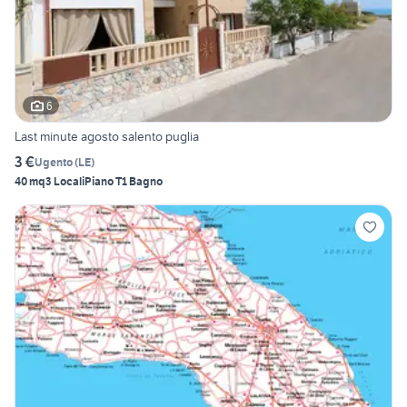
6
Last minute agosto salento puglia
3 €
Ugento
(
LE
)
40 mq
3 Locali
Piano T
1 Bagno