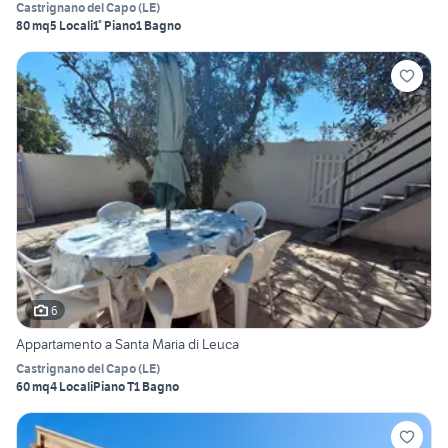
Castrignano del Capo
(
LE
)
80 mq
5 Locali
1° Piano
1 Bagno
6
Appartamento a Santa Maria di Leuca
Castrignano del Capo
(
LE
)
60 mq
4 Locali
Piano T
1 Bagno