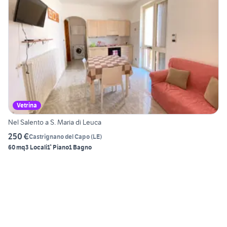
Vetrina
Nel Salento a S. Maria di Leuca
250 €
Castrignano del Capo
(
LE
)
60 mq
3 Locali
1° Piano
1 Bagno