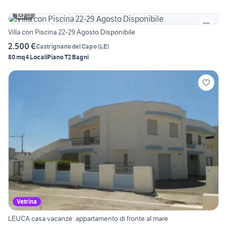
11
Villa con Piscina 22-29 Agosto Disponibile
2.500 €
Castrignano del Capo
(
LE
)
80 mq
4 Locali
Piano T
2 Bagni
Vetrina
LEUCA casa vacanze: appartamento di fronte al mare