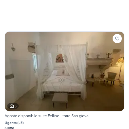
6
Agosto disponibile suite Felline - torre San giova
Ugento
(
LE
)
80 mq