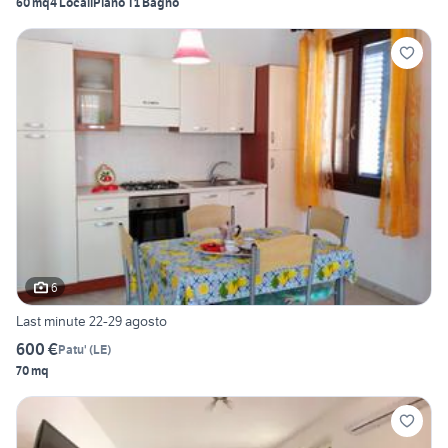
60 mq
4 Locali
Piano T
1 Bagno
6
Last minute 22-29 agosto
600 €
Patu'
(
LE
)
70 mq