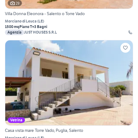
29
Villa Donna Eleonora - Salento o Torre Vado
Morciano di Leuca
(
LE
)
1500 mq
Piano T
+3 Bagni
Agenzia
JUST HOUSES S.R.L
Vetrina
Casa vista mare Torre Vado, Puglia, Salento
Morciano di Leuca
(
LE
)