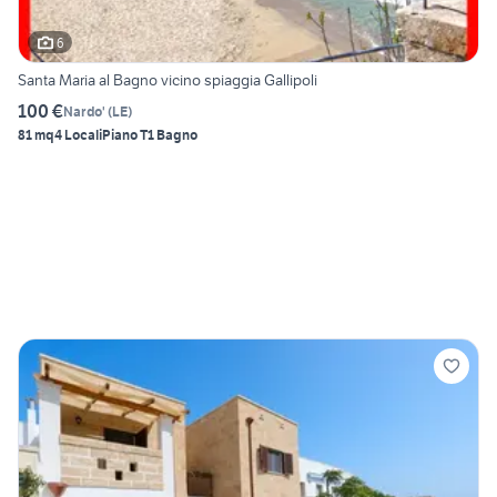
6
Santa Maria al Bagno vicino spiaggia Gallipoli
100 €
Nardo'
(
LE
)
81 mq
4 Locali
Piano T
1 Bagno