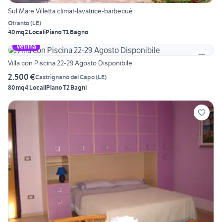
Sul Mare Villetta climat-lavatrice-barbecuè
Otranto
(
LE
)
40 mq
2 Locali
Piano T
1 Bagno
Vetrina
Villa con Piscina 22-29 Agosto Disponibile
2.500 €
Castrignano del Capo
(
LE
)
80 mq
4 Locali
Piano T
2 Bagni