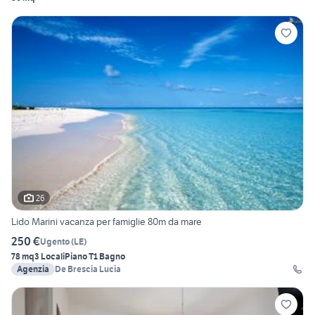
26
Lido Marini vacanza per famiglie 80m da mare
250 €
Ugento
(
LE
)
78 mq
3 Locali
Piano T
1 Bagno
Agenzia
De Brescia Lucia