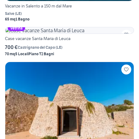
Vacanze in Salento a 150 m dal Mare
Salve
(
LE
)
65 mq
1 Bagno
Vetrina
Case vacanze Santa Maria di Leuca
700 €
Castrignano del Capo
(
LE
)
70 mq
5 Locali
Piano T
2 Bagni