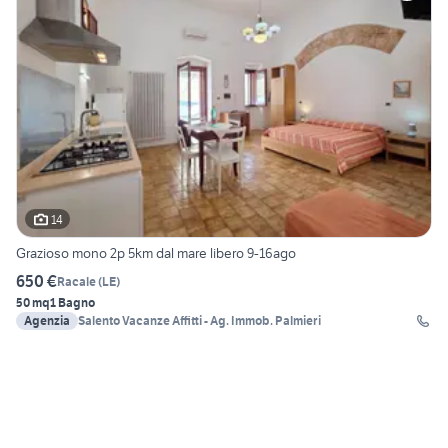
14
Grazioso mono 2p 5km dal mare libero 9-16ago
650 €
Racale
(
LE
)
50 mq
1 Bagno
Agenzia
Salento Vacanze Affitti - Ag. Immob. Palmieri