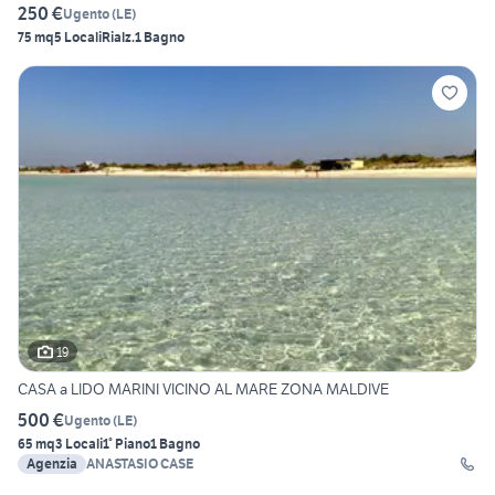
250 €
Ugento
(
LE
)
75 mq
5 Locali
Rialz.
1 Bagno
19
CASA a LIDO MARINI VICINO AL MARE ZONA MALDIVE
500 €
Ugento
(
LE
)
65 mq
3 Locali
1° Piano
1 Bagno
Agenzia
ANASTASIO CASE