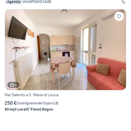
Agenzia
ANASTASIO CASE
6
Nel Salento a S. Maria di Leuca
250 €
Castrignano del Capo
(
LE
)
60 mq
3 Locali
1° Piano
1 Bagno