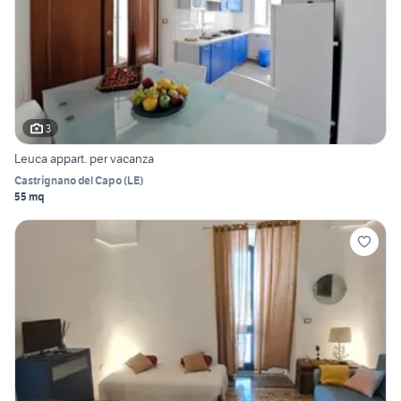
3
Leuca appart. per vacanza
Castrignano del Capo
(
LE
)
55 mq