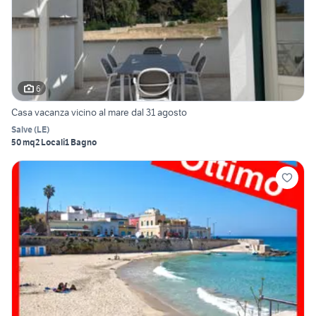
6
Casa vacanza vicino al mare dal 31 agosto
Salve
(
LE
)
50 mq
2 Locali
1 Bagno