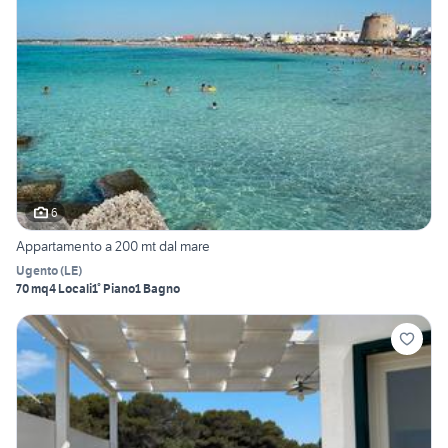
6
Appartamento a 200 mt dal mare
Ugento
(
LE
)
70 mq
4 Locali
1° Piano
1 Bagno