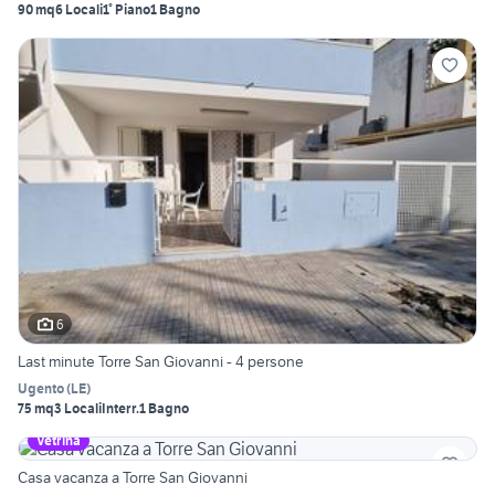
90 mq
6 Locali
1° Piano
1 Bagno
6
Last minute Torre San Giovanni - 4 persone
Ugento
(
LE
)
75 mq
3 Locali
Interr.
1 Bagno
Vetrina
Casa vacanza a Torre San Giovanni