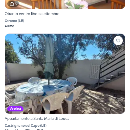
6
Otranto centro libera settembre
Otranto
(
LE
)
40 mq
Vetrina
Appartamento a Santa Maria di Leuca
Castrignano del Capo
(
LE
)