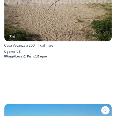
6
Casa Vacanza a 200 mt dal mare
Ugento
(
LE
)
90 mq
4 Locali
1° Piano
1 Bagno