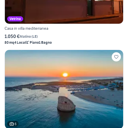
Vetrina
Casa in villa mediterranea
1.050 €
Matino
(
LE
)
80 mq
4 Locali
1° Piano
1 Bagno
6