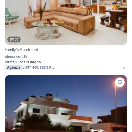
27
Family's Apartment
Alessano
(
LE
)
80 mq
3 Locali
1 Bagno
Agenzia
JUST HOUSES S.R.L