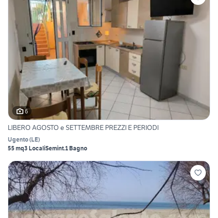
6
LIBERO AGOSTO e SETTEMBRE PREZZI E PERIODI
Ugento
(
LE
)
55 mq
3 Locali
Semint.
1 Bagno