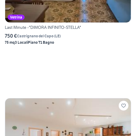
Vetrina
Last Minute -"DIMORA INFINITO-STELLA"
750 €
Castrignano del Capo
(
LE
)
75 mq
3 Locali
Piano T
1 Bagno