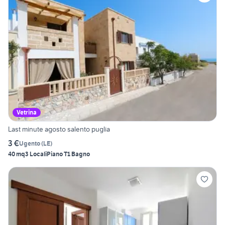
Vetrina
Last minute agosto salento puglia
3 €
Ugento
(
LE
)
40 mq
3 Locali
Piano T
1 Bagno