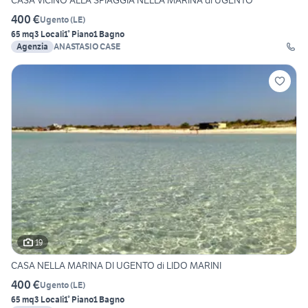
CASA VICINO ALLA SPIAGGIA NELLA MARINA di UGENTO
400 €
Ugento
(
LE
)
65 mq
3 Locali
1° Piano
1 Bagno
Agenzia
ANASTASIO CASE
19
CASA NELLA MARINA DI UGENTO di LIDO MARINI
400 €
Ugento
(
LE
)
65 mq
3 Locali
1° Piano
1 Bagno