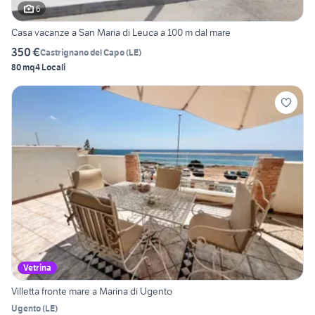
6
Casa vacanze a San Maria di Leuca a 100 m dal mare
350 €
Castrignano del Capo
(
LE
)
80 mq
4 Locali
Vetrina
Villetta fronte mare a Marina di Ugento
Ugento
(
LE
)