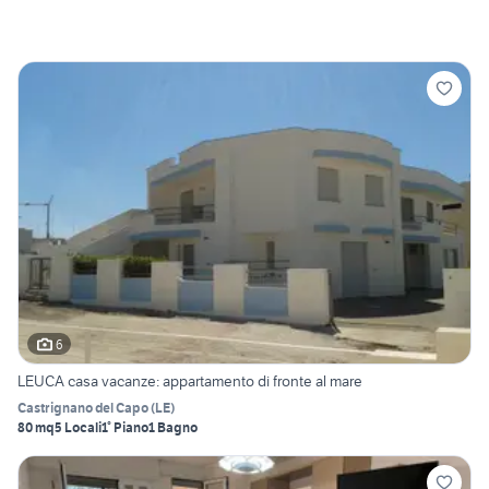
6
LEUCA casa vacanze: appartamento di fronte al mare
Castrignano del Capo
(
LE
)
80 mq
5 Locali
1° Piano
1 Bagno