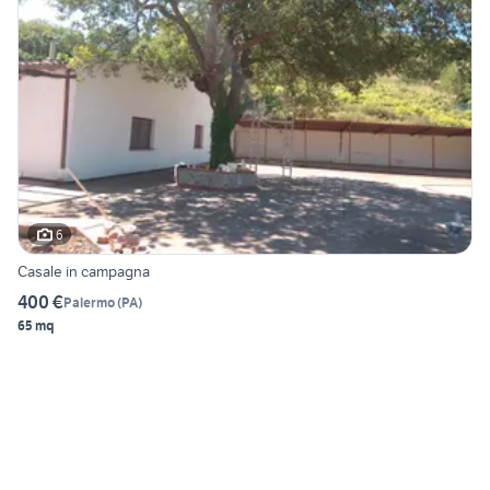
6
Casale in campagna
400 €
Palermo
(
PA
)
65 mq