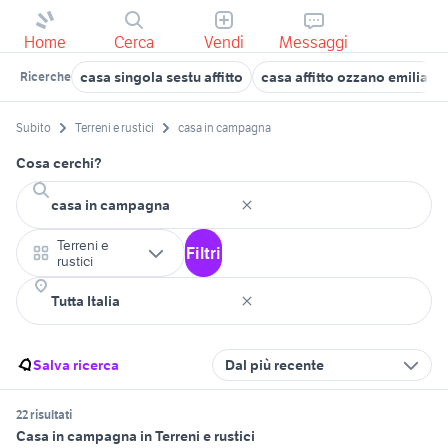
Home
Cerca
Vendi
Messaggi
casa singola sestu affitto
casa affitto ozzano emilia
Ricerche
Subito
Terreni e rustici
casa in campagna
Cosa cerchi?
Terreni e
Filtri
rustici
Salva ricerca
Dal più recente
22 risultati
Casa in campagna in Terreni e rustici