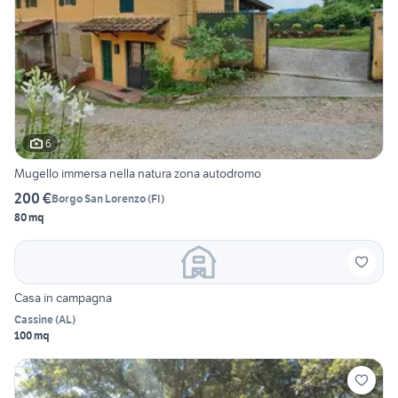
6
Mugello immersa nella natura zona autodromo
200 €
Borgo San Lorenzo
(
FI
)
80 mq
Casa in campagna
Cassine
(
AL
)
100 mq