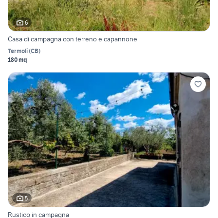
6
Casa di campagna con terreno e capannone
Termoli
(
CB
)
180 mq
5
Rustico in campagna