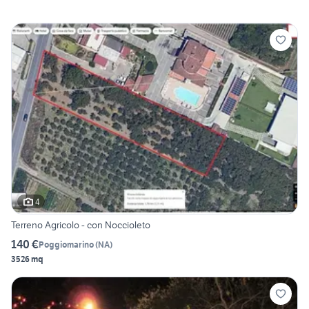
4
Terreno Agricolo - con Noccioleto
140 €
Poggiomarino
(
NA
)
3526 mq