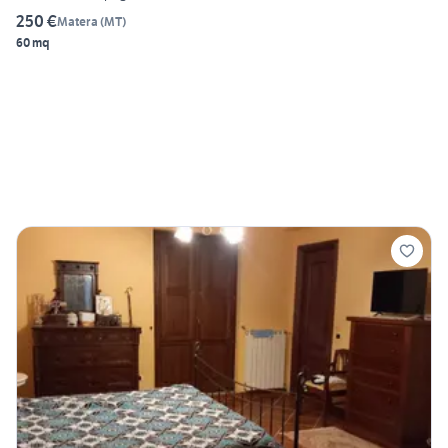
250 €
Matera
(
MT
)
60 mq