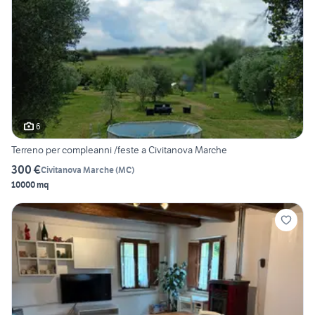
6
Terreno per compleanni /feste a Civitanova Marche
300 €
Civitanova Marche
(
MC
)
10000 mq