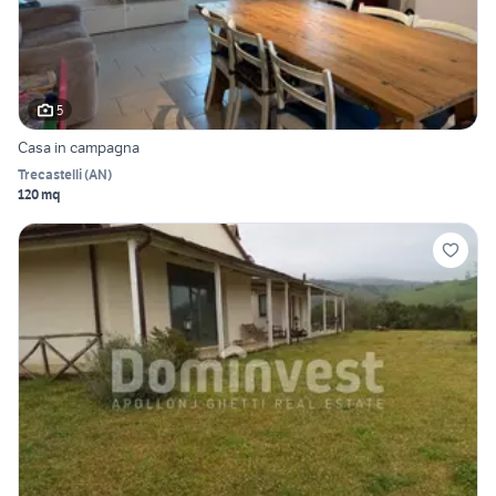
5
Casa in campagna
Trecastelli
(
AN
)
120 mq