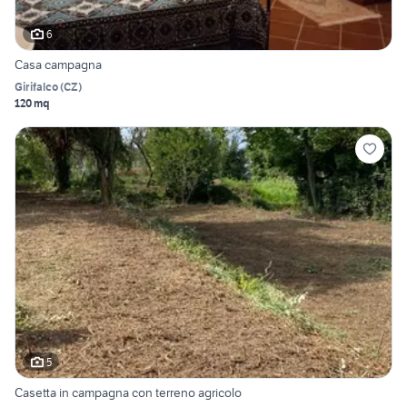
6
Casa campagna
Girifalco
(
CZ
)
120 mq
5
Casetta in campagna con terreno agricolo