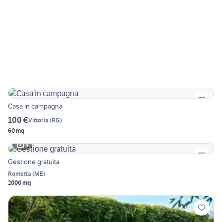
Casa in campagna
100 €
Vittoria
(
RG
)
60 mq
4
Gestione gratuita
Rometta
(
ME
)
2000 mq