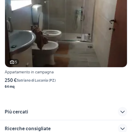
5
Appartamento in campagna
250 €
Satriano di Lucania
(
PZ
)
64 mq
Più cercati
Correlati
Richerche simili
Suggerimenti
Ricerche consigliate