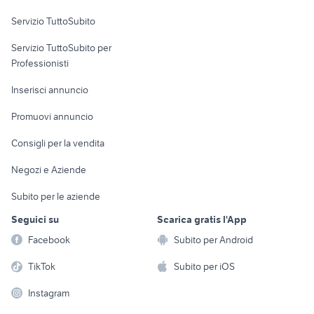
Servizio TuttoSubito
elettronica
per la casa e la
sports e hobby
Servizio TuttoSubito per
persona
Informatica
Animali
Professionisti
Arredamento e
Console e
Accessori per
Casalinghi
Inserisci annuncio
Videogiochi
animali
Elettrodomestici
Promuovi annuncio
Audio/Video
Musica e Film
Giardino e Fai da te
Consigli per la vendita
Fotografia
Libri e Riviste
Abbigliamento e
Negozi e Aziende
Telefonia
Strumenti Musicali
Accessori
Subito per le aziende
Sports
Tutto per i bambini
Seguici su
Scarica gratis l'App
Biciclette
Facebook
Subito per Android
Collezionismo
TikTok
Subito per iOS
Instagram