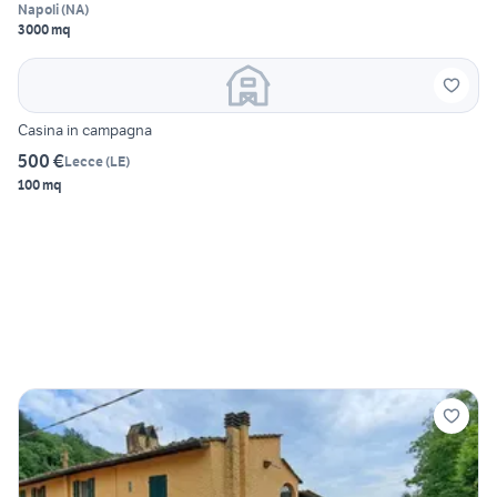
Napoli
(
NA
)
3000 mq
Casina in campagna
500 €
Lecce
(
LE
)
100 mq