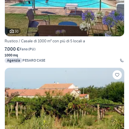
30
Rustico / Casale di 1000 m² con più di 5 locali a
7.000 €
Fano
(
PU
)
1000 mq
Agenzia
PESARO CASE