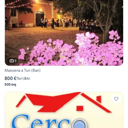
6
Masseria a Turi (Bari)
800 €
Turi
(
BA
)
500 mq