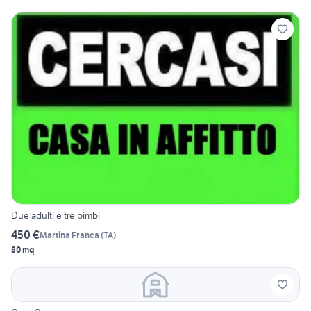
Due adulti e tre bimbi
450 €
Martina Franca
(
TA
)
80 mq