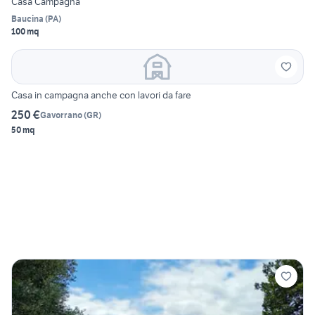
Casa Campagna
Baucina
(
PA
)
100 mq
Casa in campagna anche con lavori da fare
250 €
Gavorrano
(
GR
)
50 mq