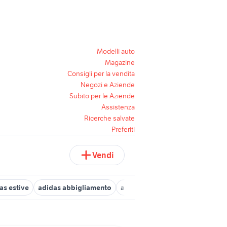
Modelli auto
Magazine
Consigli per la vendita
Negozi e Aziende
Subito per le Aziende
Assistenza
Ricerche salvate
Preferiti
Vendi
as estive
adidas abbigliamento
adidas hoops
adidas alphab