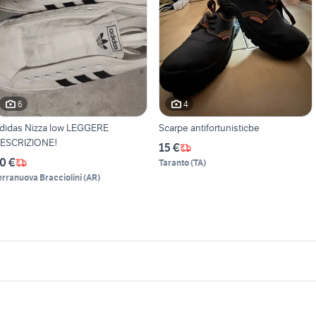
6
4
didas Nizza low LEGGERE
Scarpe antifortunisticbe
ESCRIZIONE!
15 €
0 €
Taranto
(
TA
)
erranuova Bracciolini
(
AR
)
icherche simili
Suggerimenti
erchi 18 golf 7
cerchi 500 abarth 17 usati