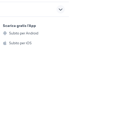
stereo ford fiesta accessori
auto
auto Campania
regalo arredamento Pistoia
sports e hobby
provincia
a
Scarica gratis l'App
Animali
motore hyundai ix35 1.7
Subito per Android
ento e
diesel
Accessori per animali
hi
Subito per iOS
uto
motore vespa et4 125
Musica e Film
omestici
Libri e Riviste
e Fai da te
Strumenti Musicali
amento e
ri
Sports
 i bambini
Biciclette
Collezionismo