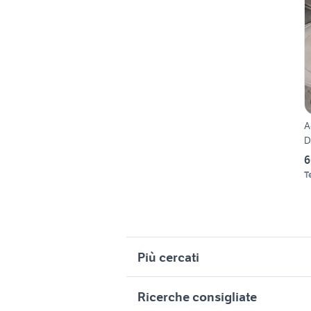
A
D
6
T
Più cercati
Correlati
R
Ricerche consigliate
volante smart
c