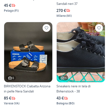
Sandali neri 37
45 €
270 €
Pelago
(
FI
)
Milano
(
MI
)
6
6
BIRKENSTOCK Ciabatta Arizona
Sneakers nere in tela di
in pelle Nera Sandali
Birkenstock - 38
85 €
43 €
Varese
(
VA
)
Bologna
(
BO
)