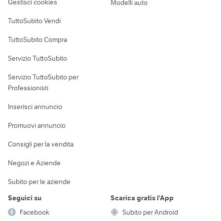
Gestisci cookies
Modelli auto
Case vacanza
TuttoSubito Vendi
Uffici e Locali
TuttoSubito Compra
commerciali
Servizio TuttoSubito
elettronica
per la casa e la
sports e hobby
Servizio TuttoSubito per
persona
Informatica
Animali
Professionisti
Arredamento e
Console e
Accessori per
Casalinghi
Inserisci annuncio
Videogiochi
animali
Elettrodomestici
Promuovi annuncio
Audio/Video
Musica e Film
Giardino e Fai da te
Consigli per la vendita
Fotografia
Libri e Riviste
Abbigliamento e
Negozi e Aziende
Telefonia
Strumenti Musicali
Accessori
Subito per le aziende
Sports
Tutto per i bambini
Seguici su
Scarica gratis l'App
Biciclette
Facebook
Subito per Android