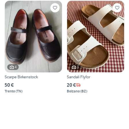
4
3
Scarpe Birkenstock
Sandali Flyfor
50 €
20 €
Trento
(
TN
)
Bolzano
(
BZ
)