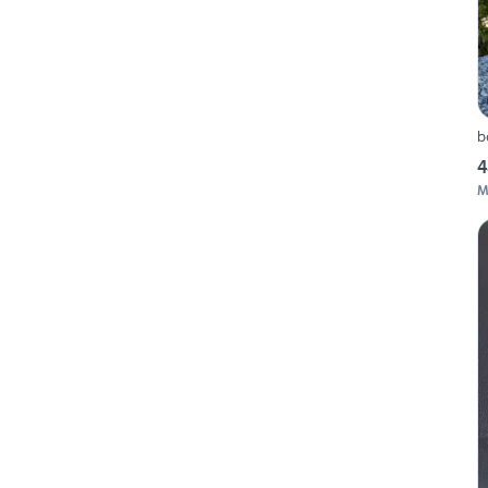
b
4
M