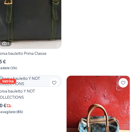
5
orsa bauletto Prima Classe
5 €
radate
(
VA
)
Vetrina
orsa bauletto Y NOT
OLLECTIONS
0 €
ravagliato
(
BS
)