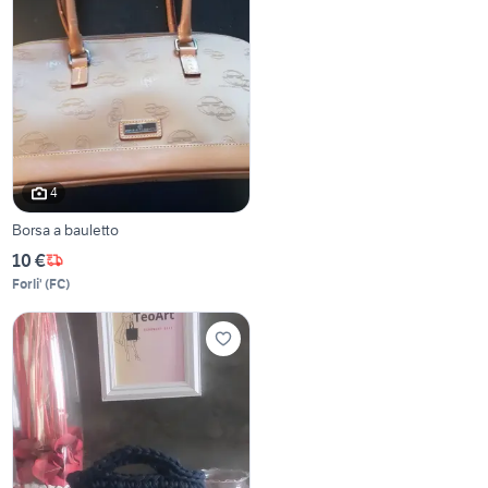
4
Borsa a bauletto
10 €
Forli'
(
FC
)