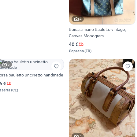
4
Borsa a mano Bauletto vintage,
Canvas Monogram
40 €
Ceprano
(
FR
)
5
orsa bauletto uncinetto handmade
5 €
aserta
(
CE
)
4