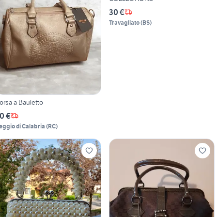
30 €
Travagliato
(
BS
)
orsa a Bauletto
0 €
eggio di Calabria
(
RC
)