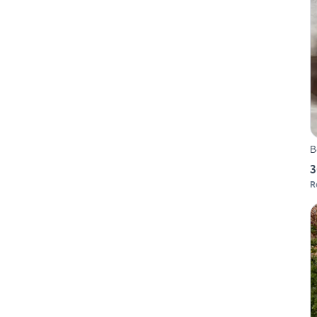
B
3
R