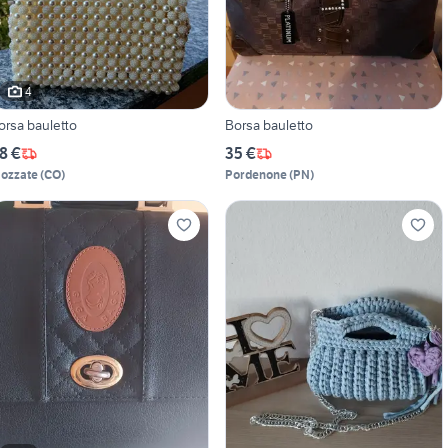
4
orsa bauletto
Borsa bauletto
8 €
35 €
ozzate
(
CO
)
Pordenone
(
PN
)