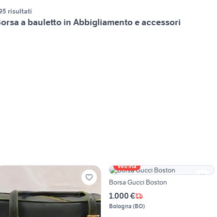
95 risultati
orsa a bauletto in Abbigliamento e accessori
Vetrina
Borsa Gucci Boston
1.000 €
Bologna
(
BO
)