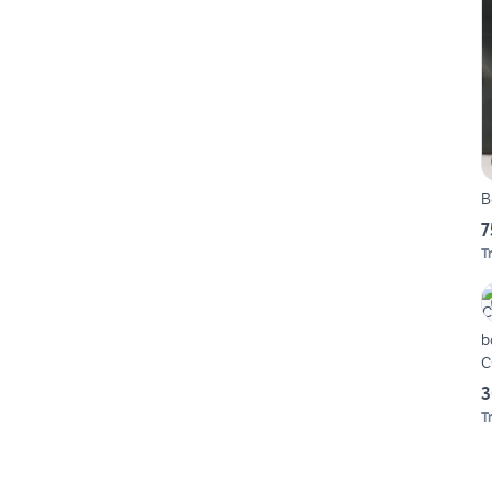
B
7
T
b
C
3
T