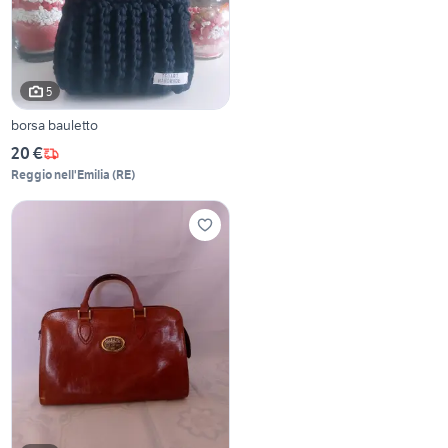
5
borsa bauletto
20 €
Reggio nell'Emilia
(
RE
)