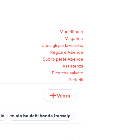
Modelli auto
Magazine
Consigli per la vendita
Negozi e Aziende
Subito per le Aziende
Assistenza
Ricerche salvate
Preferiti
Vendi
llo
telaio bauletti honda transalp
carpisa borsa mare
bauletto