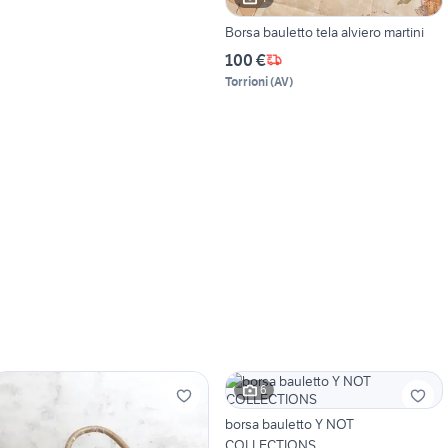
Borsa bauletto tela alviero martini
100 €
Torrioni
(
AV
)
6
borsa bauletto Y NOT
COLLECTIONS