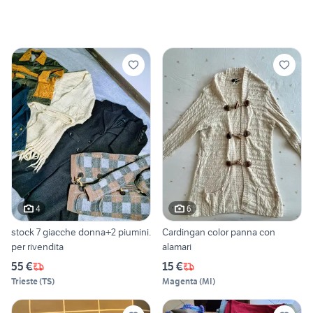
4
6
stock 7 giacche donna+2 piumini.
Cardingan color panna con
per rivendita
alamari
55 €
15 €
Trieste
(
TS
)
Magenta
(
MI
)