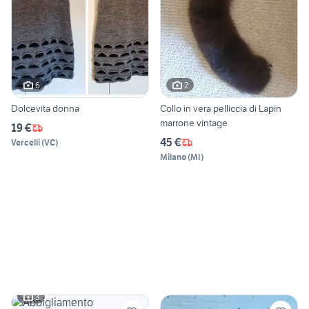
6
2
Dolcevita donna
Collo in vera pelliccia di Lapin
marrone vintage
19 €
45 €
Vercelli
(
VC
)
Milano
(
MI
)
3