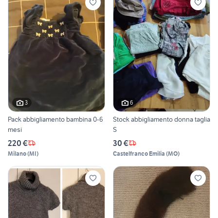
3
6
Pack abbigliamento bambina 0-6
Stock abbigliamento donna taglia
mesi
S
220 €
30 €
Milano
(
MI
)
Castelfranco Emilia
(
MO
)