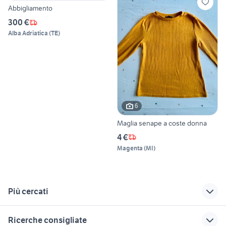
Abbigliamento
300 €
Alba Adriatica
(
TE
)
6
Maglia senape a coste donna
4 €
Magenta
(
MI
)
Più cercati
Correlati
Richerche simili
Suggerimenti
Ricerche consigliate