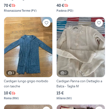
70 €
40 €
Rivanazzano Terme
(
PV
)
Padova
(
PD
)
3
2
Cardigan lungo grigio morbido
Cardigan Panna con Dettaglio a
con tasche
Balza - Taglia M
10 €
15 €
Roma
(
RM
)
Milano
(
MI
)