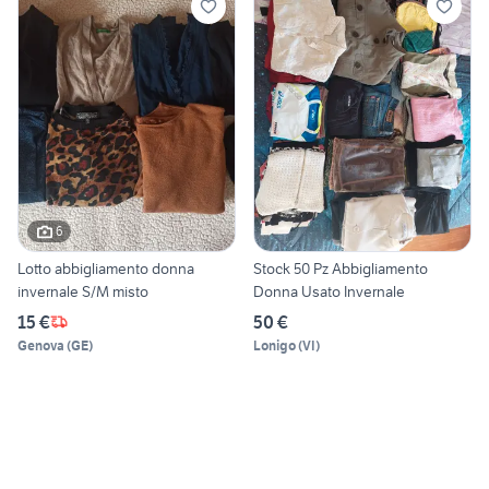
6
Lotto abbigliamento donna
Stock 50 Pz Abbigliamento
invernale S/M misto
Donna Usato Invernale
15 €
50 €
Genova
(
GE
)
Lonigo
(
VI
)