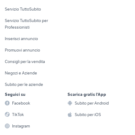
Servizio TuttoSubito
elettronica
per la casa e la
sports e hobby
Servizio TuttoSubito per
persona
Informatica
Animali
Professionisti
Arredamento e
Console e
Accessori per
Casalinghi
Inserisci annuncio
Videogiochi
animali
Elettrodomestici
Promuovi annuncio
Audio/Video
Musica e Film
Giardino e Fai da te
Consigli per la vendita
Fotografia
Libri e Riviste
Abbigliamento e
Negozi e Aziende
Telefonia
Strumenti Musicali
Accessori
Subito per le aziende
Sports
Tutto per i bambini
Seguici su
Scarica gratis l'App
Biciclette
Facebook
Subito per Android
Collezionismo
TikTok
Subito per iOS
Instagram