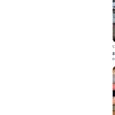
C
8
P