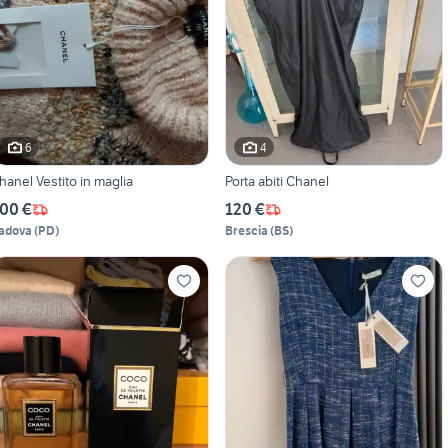
6
4
hanel Vestito in maglia
Porta abiti Chanel
00 €
120 €
adova
(
PD
)
Brescia
(
BS
)