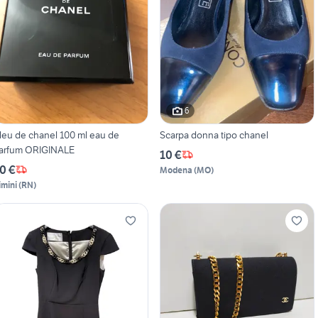
6
eu de chanel 100 ml eau de
Scarpa donna tipo chanel
parfum ORIGINALE
10 €
0 €
Modena
(
MO
)
imini
(
RN
)