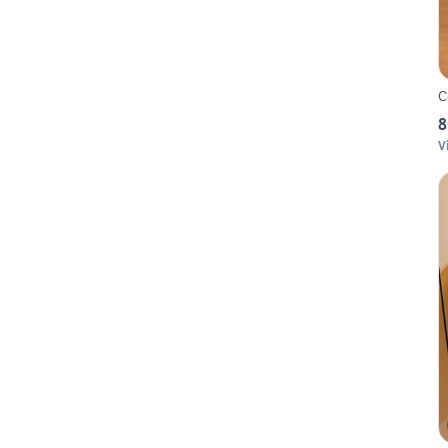
C
8
V