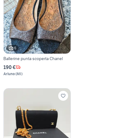
6
Ballerine punta scoperta Chanel
190 €
Arluno
(
MI
)