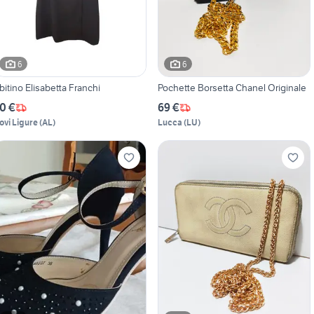
6
6
bitino Elisabetta Franchi
Pochette Borsetta Chanel Originale
0 €
69 €
ovi Ligure
(
AL
)
Lucca
(
LU
)