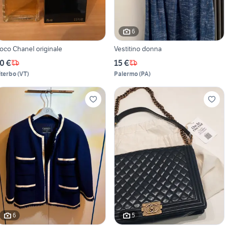
6
oco Chanel originale
Vestitino donna
0 €
15 €
iterbo
(
VT
)
Palermo
(
PA
)
6
5