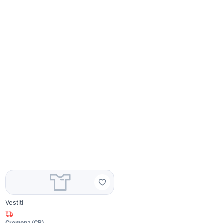
Vestiti
Cremona
(
CR
)