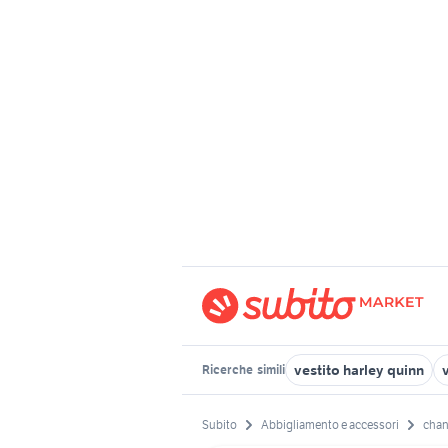
vestito harley quinn
v
Ricerche
simili
Subito
Abbigliamento e accessori
chan