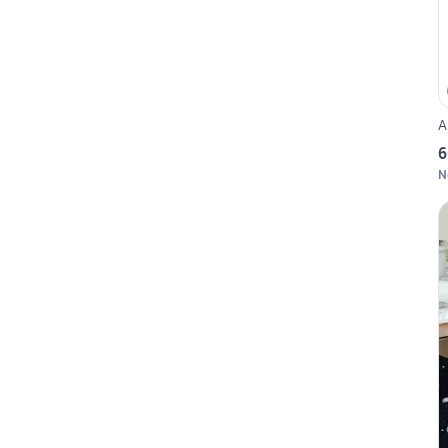
A
6
N