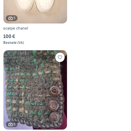
5
scarpe chanel
100 €
Besnate
(
VA
)
6