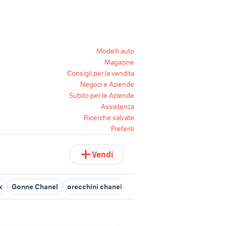
Modelli auto
Magazine
Consigli per la vendita
Negozi e Aziende
Subito per le Aziende
Assistenza
Ricerche salvate
Preferiti
Vendi
x
Gonne Chanel
orecchini chanel pendenti
orologio chanel