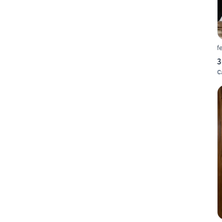
f
3
C