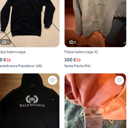
5
6
elpa balenciaga
Felpa balenciaga XL
0 €
300 €
astelfranco Piandisco'
(
AR
)
Santa Flavia
(
PA
)