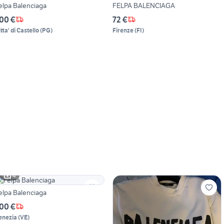
elpa Balenciaga
FELPA BALENCIAGA
00 €
72 €
tta' di Castello
(
PG
)
Firenze
(
FI
)
4
elpa Balenciaga
00 €
enezia
(
VE
)