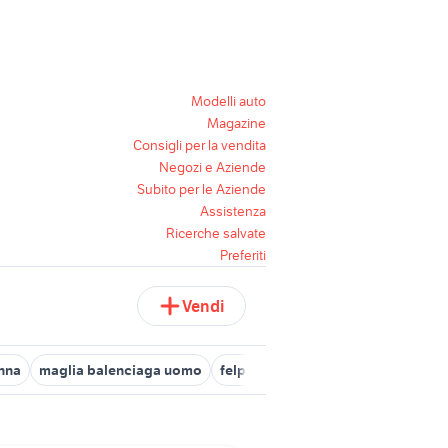
Modelli auto
Magazine
Consigli per la vendita
Negozi e Aziende
Subito per le Aziende
Assistenza
Ricerche salvate
Preferiti
Vendi
nna
maglia balenciaga uomo
felpa woolrich
felpa lotto
giac