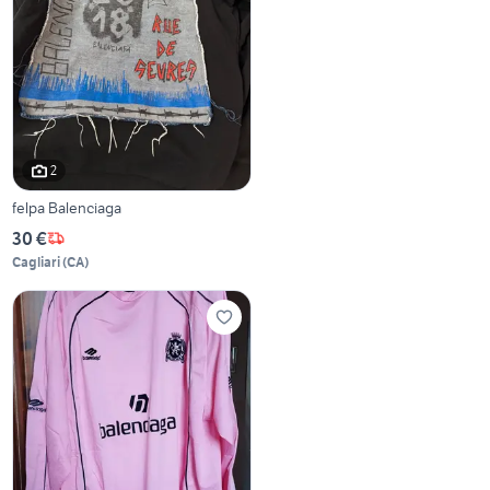
2
felpa Balenciaga
30 €
Cagliari
(
CA
)