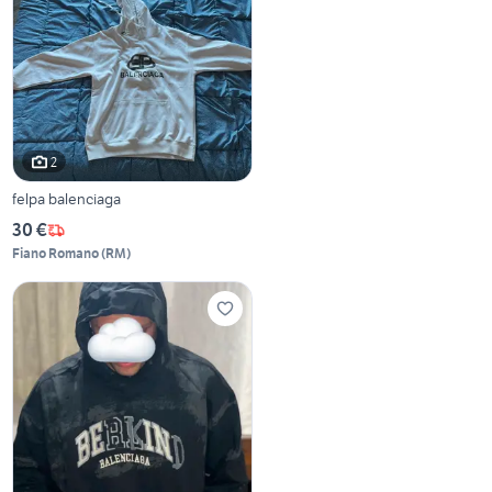
2
felpa balenciaga
30 €
Fiano Romano
(
RM
)