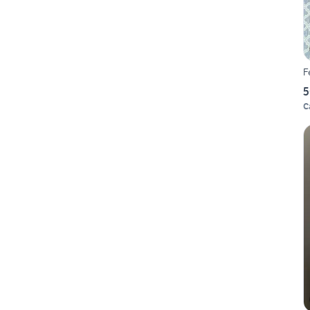
F
5
C