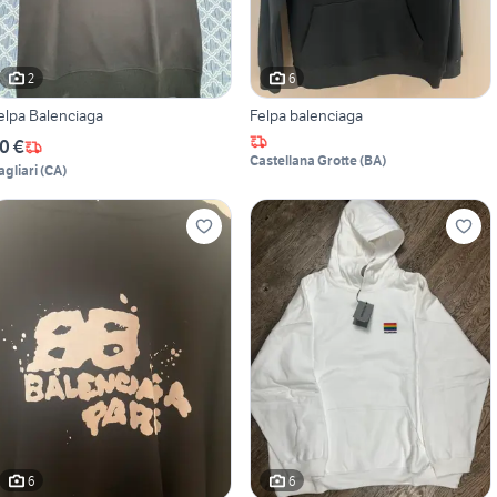
2
6
elpa Balenciaga
Felpa balenciaga
0 €
Castellana Grotte
(
BA
)
agliari
(
CA
)
6
6