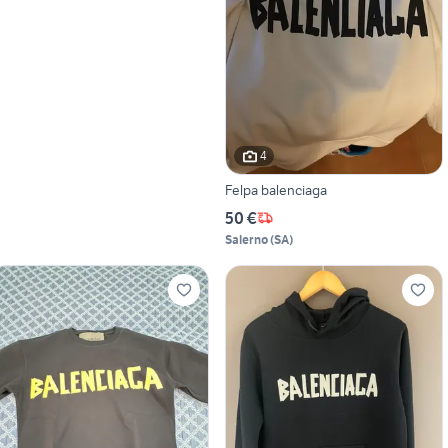
4
Felpa balenciaga
50 €
Salerno
(
SA
)