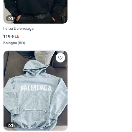
4
Felpa Balenciaga
119 €
Bologna
(
BO
)
2