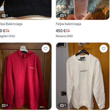
6
6
elpa Balenciaga
Felpa balenciaga
0 €
450 €
agliari
(
CA
)
Novara
(
NO
)
6
5