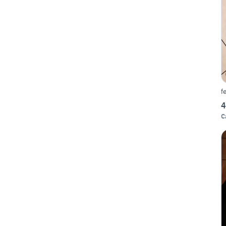
f
4
C