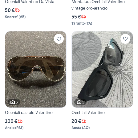
Occhiali Valentino Da Vista
Montatura Occhiali Valentino
vintage oro-arancio
50 €
55 €
Scorze'
(
VE
)
Taranto
(
TA
)
6
5
Occhiali da sole Valentino
Occhiali Valentino
100 €
20 €
Anzio
(
RM
)
Aosta
(
AO
)