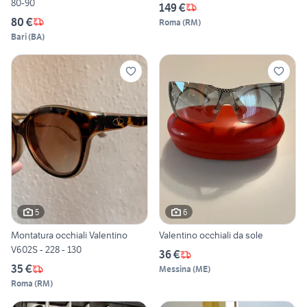
80-90
149 €
80 €
Roma
(
RM
)
Bari
(
BA
)
5
6
Montatura occhiali Valentino
Valentino occhiali da sole
V602S - 228 - 130
36 €
35 €
Messina
(
ME
)
Roma
(
RM
)