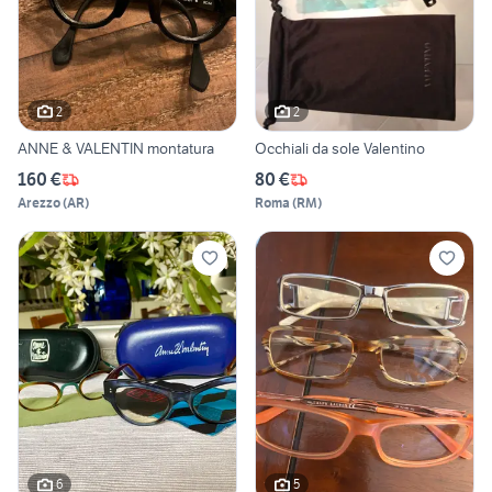
2
2
ANNE & VALENTIN montatura
Occhiali da sole Valentino
160 €
80 €
Arezzo
(
AR
)
Roma
(
RM
)
6
5