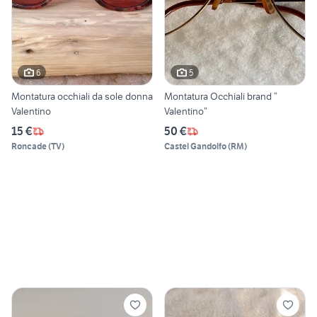
6
5
Montatura occhiali da sole donna
Montatura Occhiali brand “
Valentino
Valentino”
15 €
50 €
Roncade
(
TV
)
Castel Gandolfo
(
RM
)