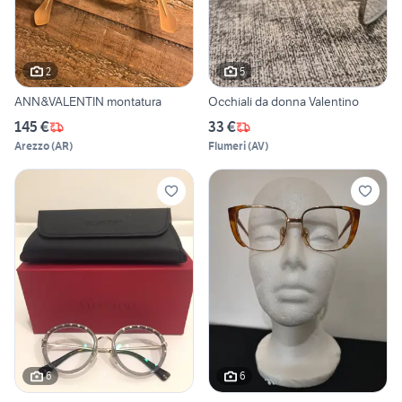
2
5
ANN&VALENTIN montatura
Occhiali da donna Valentino
145 €
33 €
Arezzo
(
AR
)
Flumeri
(
AV
)
6
6