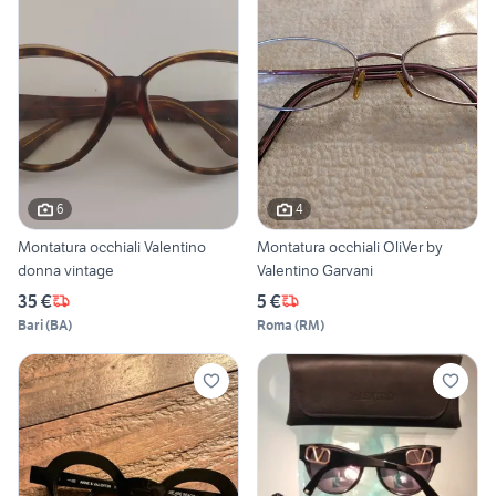
6
4
Montatura occhiali Valentino
Montatura occhiali OliVer by
donna vintage
Valentino Garvani
35 €
5 €
Bari
(
BA
)
Roma
(
RM
)