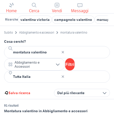
Home
Cerca
Vendi
Messaggi
valentina victoria
campagnolo valentino
marsupio 
Ricerche
Subito
Abbigliamento e accessori
montatura valentino
Cosa cerchi?
Abbigliamento e
Filtri
Accessori
Salva ricerca
Dal più rilevante
91 risultati
Montatura valentino in Abbigliamento e accessori