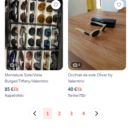
6
4
Montature Sole/Vista
Occhiali da sole Oliver by
Bulgari/Tiffany/Valentino
Valentino
85 €
40 €
Napoli
(
NA
)
Torino
(
TO
)
1
2
3
4