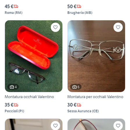
45 €
50 €
Roma
(
RM
)
Brugherio
(
MB
)
4
6
Montatura occhiali Valentino
Montatura per occhiali Valentino
35 €
30 €
Peccioli
(
PI
)
Sessa Aurunca
(
CE
)