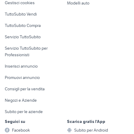
opel mokka gpl accessori auto
Gestisci cookies
Modelli auto
auto
Case vacanza
TuttoSubito Vendi
Uffici e Locali
TuttoSubito Compra
commerciali
Servizio TuttoSubito
elettronica
per la casa e la
sports e hobby
Servizio TuttoSubito per
persona
Informatica
Animali
Professionisti
Arredamento e
Console e
Accessori per
Casalinghi
Inserisci annuncio
Videogiochi
animali
Elettrodomestici
Promuovi annuncio
Audio/Video
Musica e Film
Giardino e Fai da te
Consigli per la vendita
Fotografia
Libri e Riviste
Abbigliamento e
Negozi e Aziende
Telefonia
Strumenti Musicali
Accessori
Subito per le aziende
Sports
Tutto per i bambini
Seguici su
Scarica gratis l'App
Biciclette
Facebook
Subito per Android