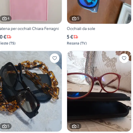
4
5
atena per occhiali Chiara Ferragni
Occhiali da sole
0 €
5 €
rieste
(
TS
)
Resana
(
TV
)
5
2