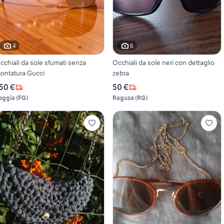
4
6
cchiali da sole sfumati senza
Occhiali da sole neri con dettaglio
ontatura Gucci
zebra
50 €
50 €
oggia
(
FG
)
Ragusa
(
RG
)