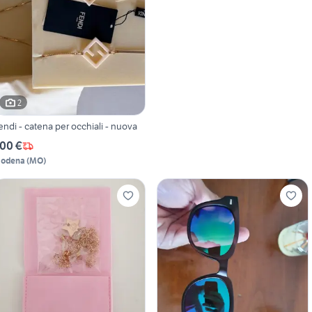
2
endi - catena per occhiali - nuova
00 €
odena
(
MO
)