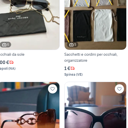
6
5
cchiali da sole
Sacchetti e cordini per occhiali,
organizzatore
00 €
1 €
apoli
(
NA
)
Spinea
(
VE
)