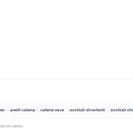
ier
anelli catena
catene neve
occhiali divertenti
occhiali c
iali con catena