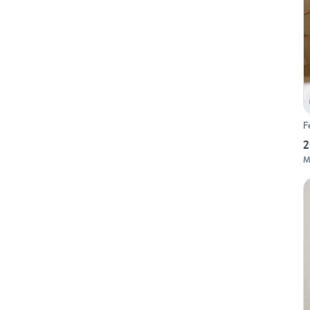
F
2
M