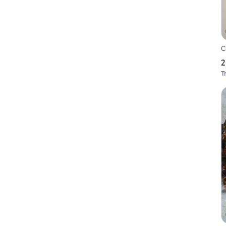
C
2
T