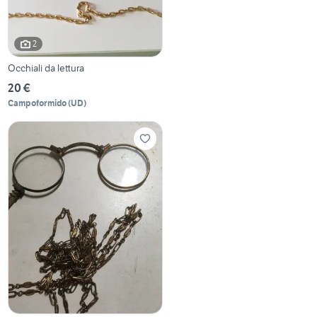
2
Occhiali da lettura
20 €
Campoformido
(
UD
)