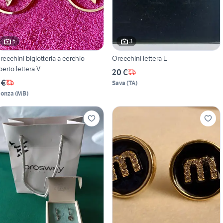
5
3
recchini bigiotteria a cerchio
Orecchini lettera E
perto lettera V
20 €
 €
Sava
(
TA
)
onza
(
MB
)