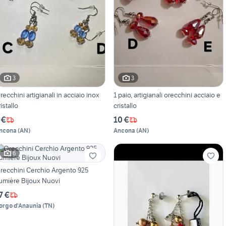
3
3
recchini artigianali in acciaio inox
1 paio, artigianali orecchini acciaio e
ristallo
cristallo
 €
10 €
ncona
(
AN
)
Ancona
(
AN
)
6
recchini Cerchio Argento 925
umière Bijoux Nuovi
7 €
orgo d'Anaunia
(
TN
)