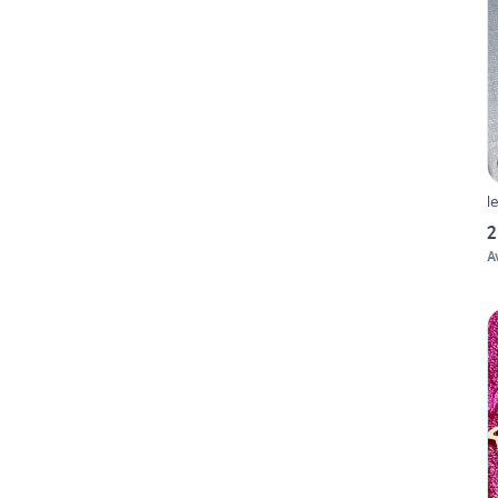
l
2
A