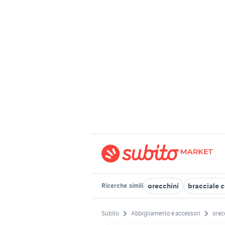
orecchini
bracciale c
Ricerche
simili
Subito
Abbigliamento e accessori
orecc