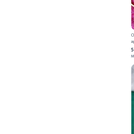
O
a
5
M