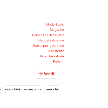
Modelli auto
Magazine
Consigli per la vendita
Negozi e Aziende
Subito per le Aziende
Assistenza
Ricerche salvate
Preferiti
Vendi
e
orecchini con serpente
orecchino conch
orecchini africani