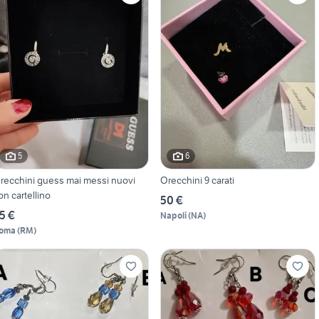
5
6
recchini guess mai messi nuovi
Orecchini 9 carati
on cartellino
50 €
5 €
Napoli
(
NA
)
oma
(
RM
)