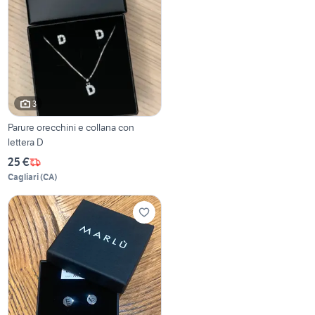
3
Parure orecchini e collana con
lettera D
25 €
Cagliari
(
CA
)