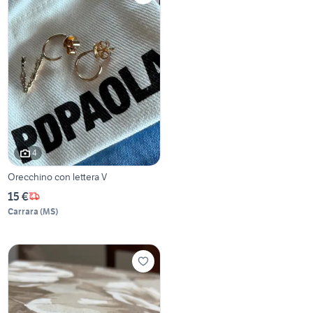
4
Orecchino con lettera V
15 €
Carrara
(
MS
)