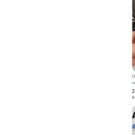
O
c
2
R