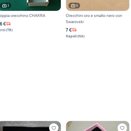
3
6
oppia orecchino CHAKRA
Orecchini oro e smalto nero con
Swarovski
6 €
7 €
erni
(
TR
)
Napoli
(
NA
)