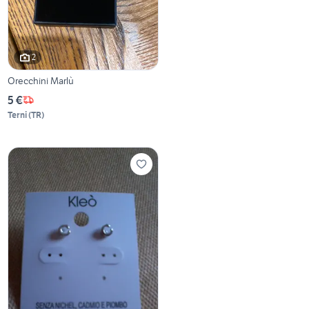
2
Orecchini Marlù
5 €
Terni
(
TR
)