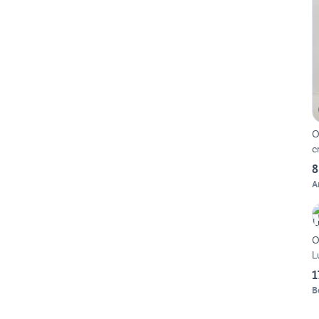
O
c
8
A
O
L
1
B