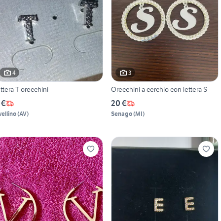
4
3
ettera T orecchini
Orecchini a cerchio con lettera S
 €
20 €
vellino
(
AV
)
Senago
(
MI
)