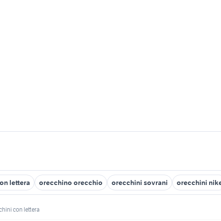
on lettera
orecchino orecchio
orecchini sovrani
orecchini nik
hini con lettera