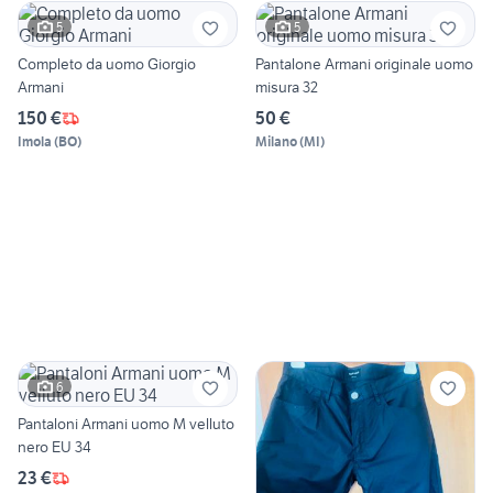
5
5
Completo da uomo Giorgio
Pantalone Armani originale uomo
Armani
misura 32
150 €
50 €
Imola
(
BO
)
Milano
(
MI
)
6
Pantaloni Armani uomo M velluto
nero EU 34
23 €