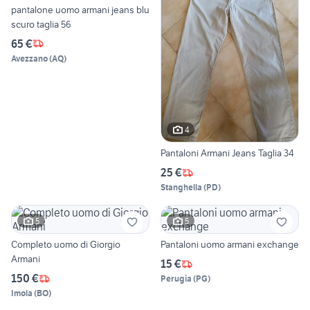
pantalone uomo armani jeans blu
scuro taglia 56
65 €
Avezzano
(
AQ
)
4
Pantaloni Armani Jeans Taglia 34
25 €
Stanghella
(
PD
)
5
5
Completo uomo di Giorgio
Pantaloni uomo armani exchange
Armani
15 €
150 €
Perugia
(
PG
)
Imola
(
BO
)