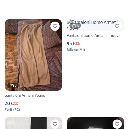
6
Pantaloni uomo Armani - nuovi
95 €
Milano
(
MI
)
5
pantaloni Armani Yeans
20 €
Forli'
(
FC
)