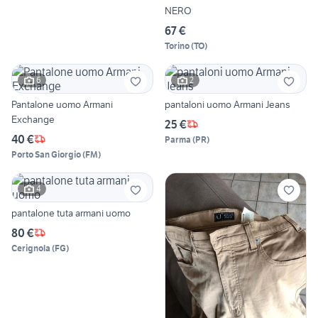
NERO
67 €
Torino
(
TO
)
6
2
Pantalone uomo Armani
pantaloni uomo Armani Jeans
Exchange
25 €
40 €
Parma
(
PR
)
Porto San Giorgio
(
FM
)
4
pantalone tuta armani uomo
80 €
Cerignola
(
FG
)