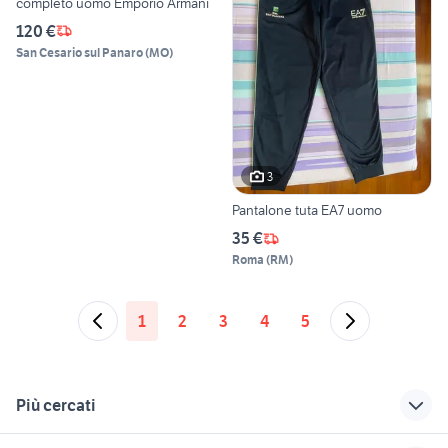
completo uomo Emporio Armani
120 €
San Cesario sul Panaro
(
MO
)
3
Pantalone tuta EA7 uomo
35 €
Roma
(
RM
)
1
2
3
4
5
Più cercati
Correlati
Richerche simili
Suggerimenti