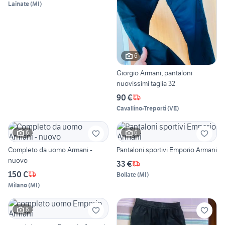
Lainate
(
MI
)
6
Giorgio Armani, pantaloni
nuovissimi taglia 32
90 €
Cavallino-Treporti
(
VE
)
6
6
Completo da uomo Armani -
Pantaloni sportivi Emporio Armani
nuovo
33 €
150 €
Bollate
(
MI
)
Milano
(
MI
)
6