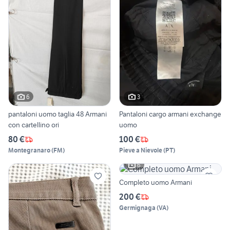
6
3
pantaloni uomo taglia 48 Armani
Pantaloni cargo armani exchange
con cartellino ori
uomo
80 €
100 €
Montegranaro
(
FM
)
Pieve a Nievole
(
PT
)
6
Completo uomo Armani
200 €
Germignaga
(
VA
)