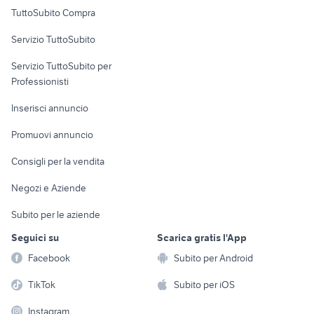
Uffici e Locali
TuttoSubito Compra
commerciali
Servizio TuttoSubito
elettronica
per la casa e la
sports e hobby
Servizio TuttoSubito per
persona
Informatica
Animali
Professionisti
Arredamento e
Console e
Accessori per
Casalinghi
Inserisci annuncio
Videogiochi
animali
Elettrodomestici
Promuovi annuncio
Audio/Video
Musica e Film
Giardino e Fai da te
Consigli per la vendita
Fotografia
Libri e Riviste
Abbigliamento e
Negozi e Aziende
Telefonia
Strumenti Musicali
Accessori
Subito per le aziende
Sports
Tutto per i bambini
Seguici su
Scarica gratis l'App
Biciclette
Facebook
Subito per Android
Collezionismo
TikTok
Subito per iOS
Instagram