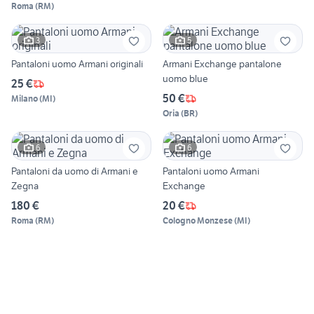
Roma
(
RM
)
3
5
Pantaloni uomo Armani originali
Armani Exchange pantalone
uomo blue
25 €
50 €
Milano
(
MI
)
Oria
(
BR
)
6
6
Pantaloni da uomo di Armani e
Pantaloni uomo Armani
Zegna
Exchange
180 €
20 €
Roma
(
RM
)
Cologno Monzese
(
MI
)