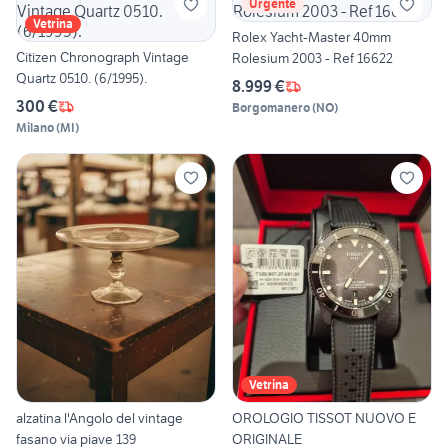
Urgente
Vetrina
Rolex Yacht-Master 40mm
Citizen Chronograph Vintage
Rolesium 2003 - Ref 16622
Quartz 0510. (6/1995).
8.999 €
300 €
Borgomanero
(
NO
)
Milano
(
MI
)
Vetrina
alzatina l'Angolo del vintage
OROLOGIO TISSOT NUOVO E
fasano via piave 139
ORIGINALE