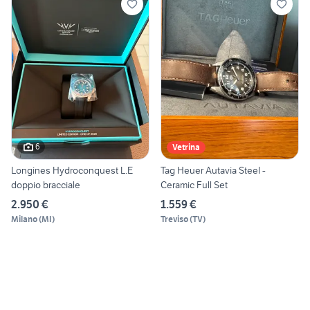
6
Vetrina
Longines Hydroconquest L.E
Tag Heuer Autavia Steel -
doppio bracciale
Ceramic Full Set
2.950 €
1.559 €
Milano
(
MI
)
Treviso
(
TV
)