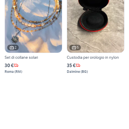
2
5
Set di collane solari
Custodia per orologio in nylon
30 €
35 €
Roma
(
RM
)
Dalmine
(
BG
)