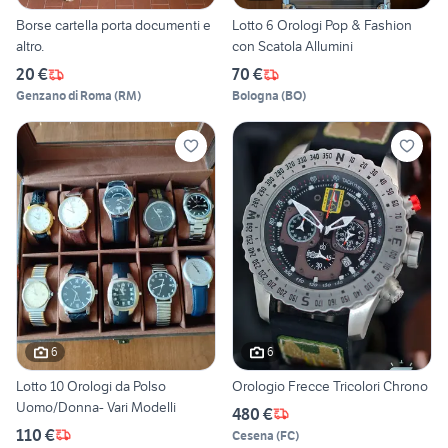
Borse cartella porta documenti e
Lotto 6 Orologi Pop & Fashion
altro.
con Scatola Allumini
20 €
70 €
Genzano di Roma
(
RM
)
Bologna
(
BO
)
6
6
Lotto 10 Orologi da Polso
Orologio Frecce Tricolori Chrono
Uomo/Donna- Vari Modelli
480 €
110 €
Cesena
(
FC
)