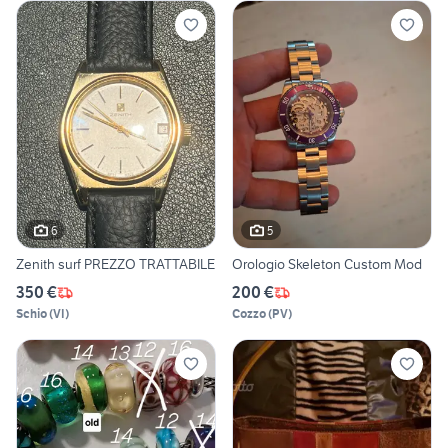
6
5
Zenith surf PREZZO TRATTABILE
Orologio Skeleton Custom Mod
350 €
200 €
Schio
(
VI
)
Cozzo
(
PV
)