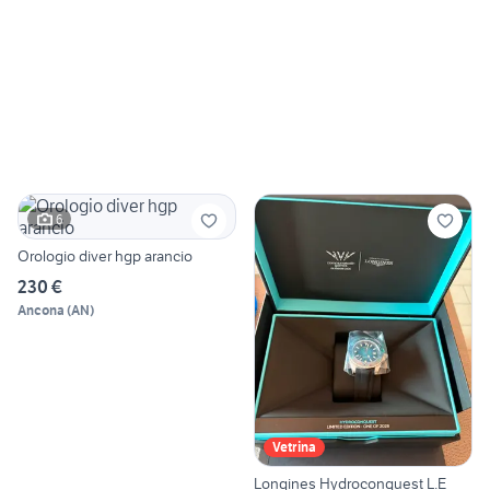
6
Orologio diver hgp arancio
230 €
Ancona
(
AN
)
Vetrina
Longines Hydroconquest L.E