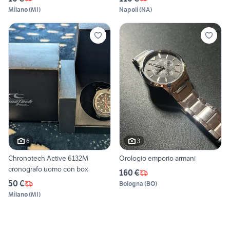
Milano
(
MI
)
Napoli
(
NA
)
6
3
Chronotech Active 6132M
Orologio emporio armani
cronografo uomo con box
160 €
50 €
Bologna
(
BO
)
Milano
(
MI
)