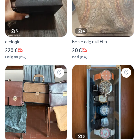
6
4
orologio
Borse originali Etro
220 €
20 €
Foligno
(
PG
)
Bari
(
BA
)
6