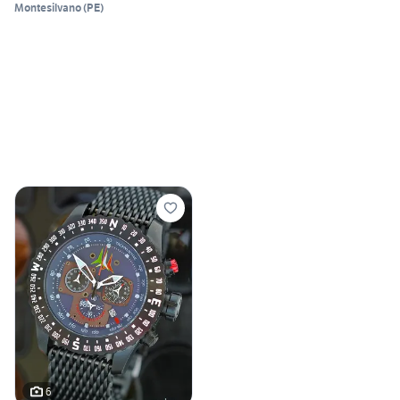
Montesilvano
(
PE
)
6