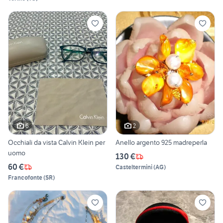
6
2
Occhiali da vista Calvin Klein per
Anello argento 925 madreperla
uomo
130 €
60 €
Casteltermini
(
AG
)
Francofonte
(
SR
)