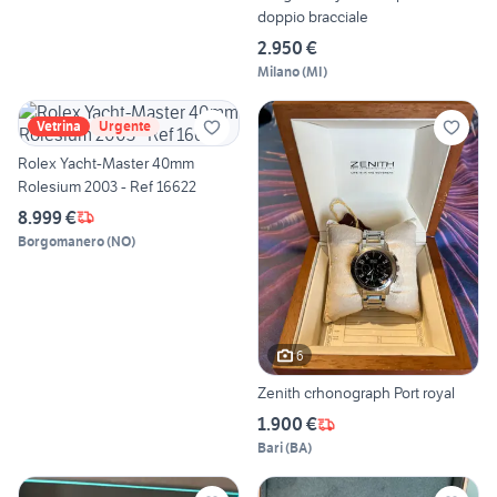
doppio bracciale
2.950 €
Milano
(
MI
)
Vetrina
Urgente
Rolex Yacht-Master 40mm
Rolesium 2003 - Ref 16622
8.999 €
Borgomanero
(
NO
)
6
Zenith crhonograph Port royal
1.900 €
Bari
(
BA
)