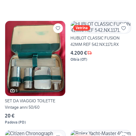
Vetrina
HUBLOT CLASSIC FUSION
42MM REF 542.NX.1171.RX
4.200 €
Olbia
(
OT
)
5
SET DA VIAGGIO TOILETTE
Vintage anni 50/60
20 €
Padova
(
PD
)