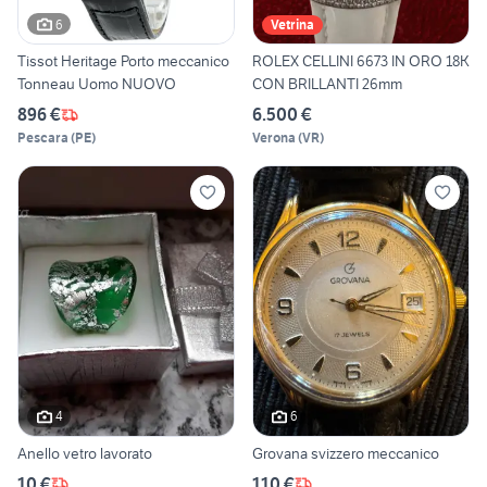
6
Vetrina
Tissot Heritage Porto meccanico
ROLEX CELLINI 6673 IN ORO 18K
Tonneau Uomo NUOVO
CON BRILLANTI 26mm
896 €
6.500 €
Pescara
(
PE
)
Verona
(
VR
)
4
6
Anello vetro lavorato
Grovana svizzero meccanico
10 €
110 €