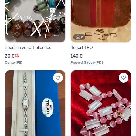
6
Beads in vetro Trollbeads
Borsa ETRO
20 €
140 €
Cento
(
FE
)
Piove di Sacco
(
PD
)