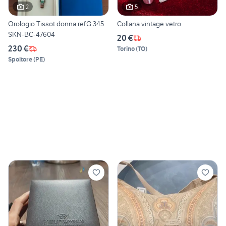
2
5
Orologio Tissot donna ref.G 345
Collana vintage vetro
SKN-BC-47604
20 €
230 €
Torino
(
TO
)
Spoltore
(
PE
)