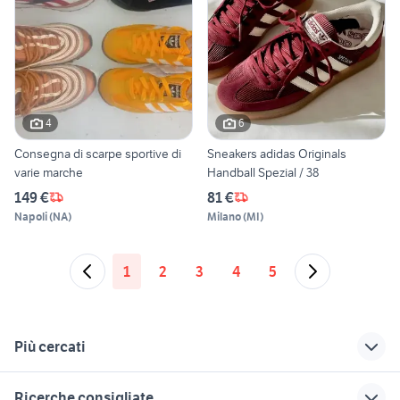
4
6
Consegna di scarpe sportive di
Sneakers adidas Originals
varie marche
Handball Spezial / 38
149 €
81 €
Napoli
(
NA
)
Milano
(
MI
)
1
2
3
4
5
Più cercati
Correlati
Richerche simili
Suggerimenti
Ricerche consigliate