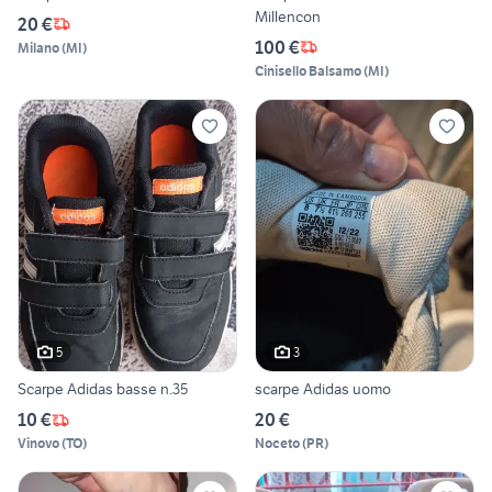
Millencon
20 €
100 €
Milano
(
MI
)
Cinisello Balsamo
(
MI
)
5
3
Scarpe Adidas basse n.35
scarpe Adidas uomo
10 €
20 €
Vinovo
(
TO
)
Noceto
(
PR
)