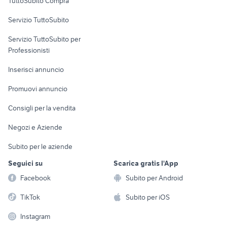
TuttoSubito Compra
commerciali
Servizio TuttoSubito
elettronica
per la casa e la
sports e hobby
Servizio TuttoSubito per
persona
Informatica
Animali
Professionisti
Arredamento e
Console e
Accessori per
Casalinghi
Inserisci annuncio
Videogiochi
animali
Elettrodomestici
Promuovi annuncio
Audio/Video
Musica e Film
Giardino e Fai da te
Consigli per la vendita
Fotografia
Libri e Riviste
Abbigliamento e
Negozi e Aziende
Telefonia
Strumenti Musicali
Accessori
Subito per le aziende
Sports
Tutto per i bambini
Seguici su
Scarica gratis l'App
Biciclette
Facebook
Subito per Android
Collezionismo
TikTok
Subito per iOS
Instagram