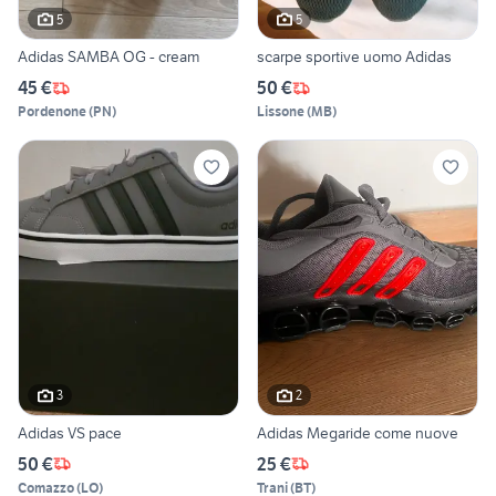
5
5
Adidas SAMBA OG - cream
scarpe sportive uomo Adidas
45 €
50 €
Pordenone
(
PN
)
Lissone
(
MB
)
3
2
Adidas VS pace
Adidas Megaride come nuove
50 €
25 €
Comazzo
(
LO
)
Trani
(
BT
)