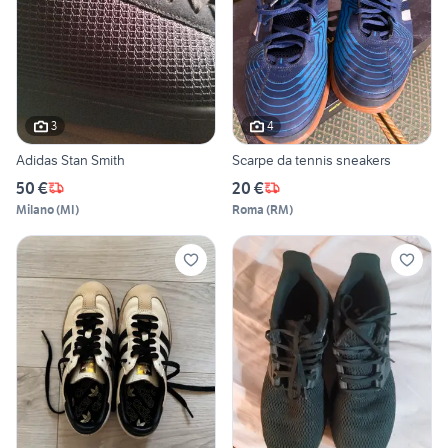
3
4
Adidas Stan Smith
Scarpe da tennis sneakers
50 €
20 €
Milano
(
MI
)
Roma
(
RM
)