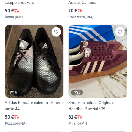
scarpe sneakers
Adidas Campus
50 €
70 €
Roma
(
RM
)
Colleferro
(
RM
)
6
6
Adidas Predator calcetto TF nere
Sneakers adidas Originals
taglia 44
Handball Spezial / 39
50 €
81 €
Pozzuoli
(
NA
)
Milano
(
MI
)