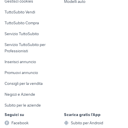
Gestisci cookies
Modelli auto
Case vacanza
TuttoSubito Vendi
Uffici e Locali
TuttoSubito Compra
commerciali
Servizio TuttoSubito
elettronica
per la casa e la
sports e hobby
Servizio TuttoSubito per
persona
Informatica
Animali
Professionisti
Arredamento e
Console e
Accessori per
Casalinghi
Inserisci annuncio
Videogiochi
animali
Elettrodomestici
Promuovi annuncio
Audio/Video
Musica e Film
Giardino e Fai da te
Consigli per la vendita
Fotografia
Libri e Riviste
Abbigliamento e
Negozi e Aziende
Telefonia
Strumenti Musicali
Accessori
Subito per le aziende
Sports
Tutto per i bambini
Seguici su
Scarica gratis l'App
Biciclette
Facebook
Subito per Android