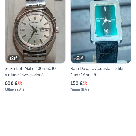
6
6
Seiko Bell-Matic 4006-6010
Raro Duward Aquastar – Stile
Vintage “Svegliarino”
"Tank" Anni '70 –
600 €
150 €
Milano
(
MI
)
Roma
(
RM
)