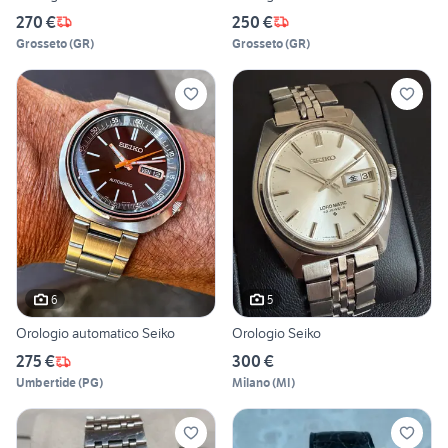
270 €
250 €
Grosseto
(
GR
)
Grosseto
(
GR
)
6
5
Orologio automatico Seiko
Orologio Seiko
275 €
300 €
Umbertide
(
PG
)
Milano
(
MI
)