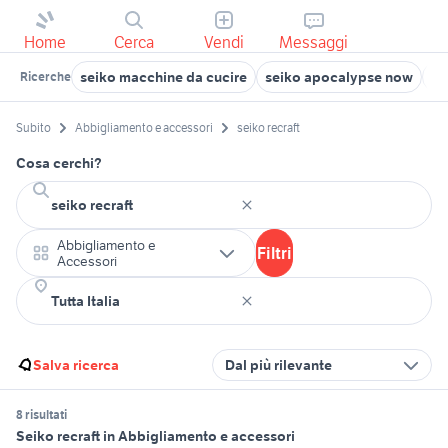
Home
Cerca
Vendi
Messaggi
seiko macchine da cucire
seiko apocalypse now
se
Ricerche
Subito
Abbigliamento e accessori
seiko recraft
Cosa cerchi?
Abbigliamento e
Filtri
Accessori
Salva ricerca
Dal più rilevante
8 risultati
Seiko recraft in Abbigliamento e accessori