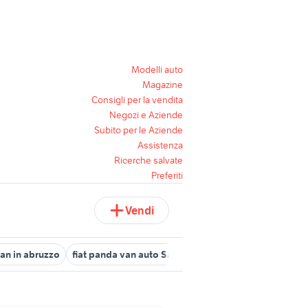
Modelli auto
Magazine
Consigli per la vendita
Negozi e Aziende
Subito per le Aziende
Assistenza
Ricerche salvate
Preferiti
Vendi
an in abruzzo
fiat panda van auto Sardegna
panda 4x4 van dies