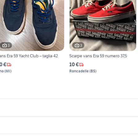
3
3
ans Era 59 Yacht Club – taglia 42
Scarpe vans Era 59 numero 37,5
0 €
10 €
ho
(
MI
)
Roncadelle
(
BS
)
icherche simili
Suggerimenti
erchi 500 abarth 17 usati
cerchi in lega fiat panda 15 pollici
elettrico phantom
scarpe rialzate uom
otore hyundai ix35 1.7 diesel
volante audi a3