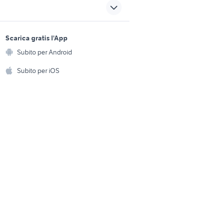
honda sfx
paraurti
polo 2001 accessori auto
sports e hobby
a
Scarica gratis l'App
Animali
cucina arredamento
Subito per Android
ento e
Frosinone provincia
Accessori per animali
hi
Subito per iOS
usato
portapacchi vespa px
Musica e Film
omestici
Libri e Riviste
e Fai da te
Strumenti Musicali
amento e
ri
Sports
 i bambini
Biciclette
Collezionismo