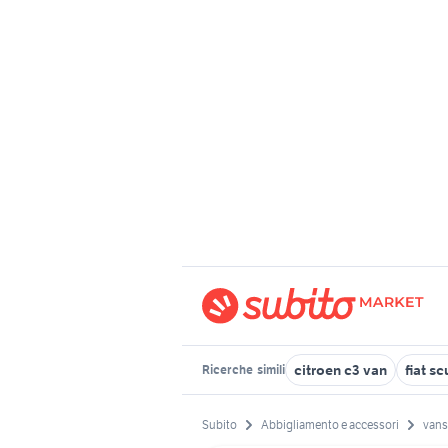
citroen c3 van
fiat s
Ricerche
simili
Subito
Abbigliamento e accessori
vans