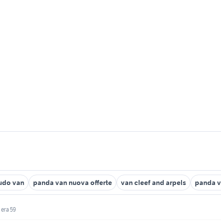
cudo van
panda van nuova offerte
van cleef and arpels
panda v
 era 59